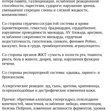
потеря памяти, галлюцинации, ослабление реакционной
способности, парестезия, судороги; нарушение зрения,
уменьшение секреции слюны и слезной жидкости,
конъюнктивит.
Со стороны сердечно-сосудистой системы и крови
(кроветворение, гемостаз): брадикардия, сердцебиение,
нарушение проводимости миокарда, AV блокада, аритмии,
ослабление сократимости миокарда, сердечная
недостаточность, гипотензия, синкопе, феномен Рейно,
васкулит, боль в груди, тромбоцитопения, агранулоцитоз.
Со стороны органов ЖКТ: сухость в полости рта, тошнота,
рвота, боль в животе, диарея, запор, нарушения функции
печени.
Со стороны респираторной системы: одышка, ларинго- и
бронхоспазм.
Аллергические реакции: зуд, сыпь, эритема, крапивница,
псориазоподобные и дистрофические изменения кожи.
Прочие: обратимая алопеция, гипергидроз, похолодание
конечностей, миастения, ослабление либидо, импотенция,
болезнь Пейрони, изменение активности ферментов, уровня