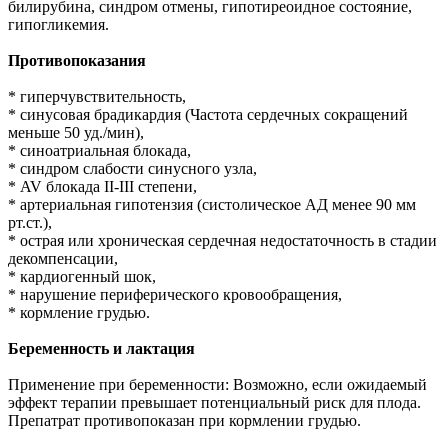
билирубина, синдром отмены, гипотиреоидное состояние,
гипогликемия.
Противопоказания
* гиперчувствительность,
* синусовая брадикардия (Частота сердечных сокращений
меньше 50 уд./мин),
* синоатриальная блокада,
* синдром слабости синусного узла,
* AV блокада II-III степени,
* артериальная гипотензия (систолическое АД менее 90 мм
рт.ст.),
* острая или хроническая сердечная недостаточность в стадии
декомпенсации,
* кардиогенный шок,
* нарушение периферического кровообращения,
* кормление грудью.
Беременность и лактация
Применение при беременности: Возможно, если ожидаемый
эффект терапии превышает потенциальный риск для плода.
Препатрат противопоказан при кормлении грудью.