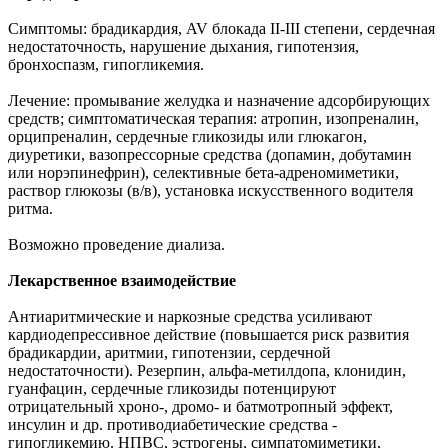
Симптомы: брадикардия, AV блокада II-III степени, сердечная
недостаточность, нарушение дыхания, гипотензия,
бронхоспазм, гипогликемия.
Лечение: промывание желудка и назначение адсорбирующих
средств; симптоматическая терапия: атропин, изопреналин,
орципреналин, сердечные гликозиды или глюкагон,
диуретики, вазопрессорные средства (допамин, добутамин
или норэпинефрин), селективные бета-адреномиметики,
раствор глюкозы (в/в), установка искусственного водителя
ритма.
Возможно проведение диализа.
Лекарственное взаимодействие
Антиаритмические и наркозные средства усиливают
кардиодепрессивное действие (повышается риск развития
брадикардии, аритмии, гипотензии, сердечной
недостаточности). Резерпин, альфа-метилдопа, клонидин,
гуанфацин, сердечные гликозиды потенцируют
отрицательный хроно-, дромо- и батмотропный эффект,
инсулин и др. противодиабетические средства -
гипогликемию. НПВС, эстрогены, симпатомиметики,