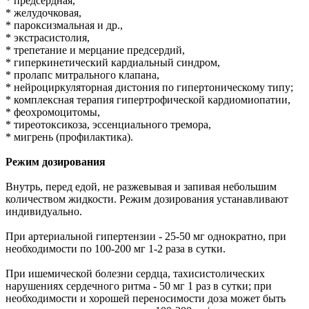
* предсердная,
* желудочковая,
* пароксизмальная и др.,
* экстрасистолия,
* трепетание и мерцание предсердий,
* гиперкинетический кардиальный синдром,
* пролапс митрального клапана,
* нейроциркуляторная дистония по гипертоническому типу;
* комплексная терапия гипертрофической кардиомиопатии,
* феохромоцитомы,
* тиреотоксикоза, эссенциального тремора,
* мигрень (профилактика).
Режим дозирования
Внутрь, перед едой, не разжевывая и запивая небольшим
количеством жидкости. Режим дозирования устанавливают
индивидуально.
При артериальной гипертензии - 25-50 мг однократно, при
необходимости по 100-200 мг 1-2 раза в сутки.
При ишемической болезни сердца, тахисистолических
нарушениях сердечного ритма - 50 мг 1 раз в сутки; при
необходимости и хорошей переносимости доза может быть