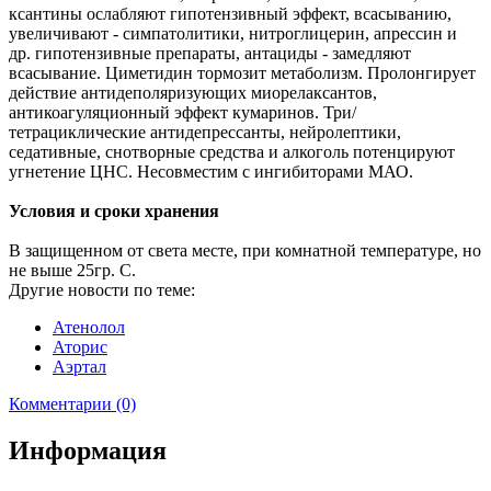
ксантины ослабляют гипотензивный эффект, всасыванию,
увеличивают - симпатолитики, нитроглицерин, апрессин и
др. гипотензивные препараты, антациды - замедляют
всасывание. Циметидин тормозит метаболизм. Пролонгирует
действие антидеполяризующих миорелаксантов,
антикоагуляционный эффект кумаринов. Три/
тетрациклические антидепрессанты, нейролептики,
седативные, снотворные средства и алкоголь потенцируют
угнетение ЦНС. Несовместим с ингибиторами МАО.
Условия и сроки хранения
В защищенном от света месте, при комнатной температуре, но
не выше 25гр. С.
Другие новости по теме:
Атенолол
Аторис
Аэртал
Комментарии (0)
Информация