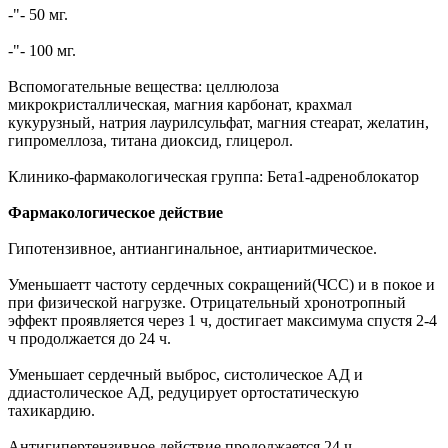
-"- 50 мг.
-"- 100 мг.
Вспомогательные вещества: целлюлоза
микрокристаллическая, магния карбонат, крахмал
кукурузный, натрия лаурилсульфат, магния стеарат, желатин,
гипромеллоза, титана диоксид, глицерол.
Клинико-фармакологическая группа: Бета1-адреноблокатор
Фармакологическое действие
Гипотензивное, антиангинальное, антиаритмическое.
Уменьшаетт частоту сердечных сокращений(ЧСС) и в покое и
при физической нагрузке. Отрицательный хронотропный
эффект проявляется через 1 ч, достигает максимума спустя 2-4
ч продолжается до 24 ч.
Уменьшает сердечный выброс, систолическое АД и
ддиастолическое АД, редуцирует ортостатическую
тахикардию.
Антигипертензивное действие продолжается 24 ч.