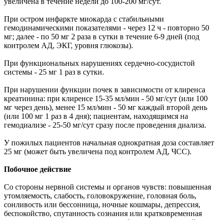
увеличена в течение недели до 100-200 мг/сут.
При остром инфаркте миокарда с стабильными
гемодинамическими показателями - через 12 ч - повторно 50
мг; далее - по 50 мг 2 раза в сутки в течение 6-9 дней (под
контролем АД, ЭКГ, уровня глюкозы).
При функциональных нарушениях сердечно-сосудистой
системы - 25 мг 1 раз в сутки.
При нарушении функции почек в зависимости от клиренса
креатинина: при клиренсе 15-35 мл/мин - 50 мг/сут (или 100
мг через день), менее 15 мл/мин - 50 мг каждый второй день
(или 100 мг 1 раз в 4 дня); пациентам, находящимся на
гемодиализе - 25-50 мг/сут сразу после проведения диализа.
У пожилых пациентов начальная однократная доза составляет
25 мг (может быть увеличена под контролем АД, ЧСС).
Побочное действие
Со стороны нервной системы и органов чувств: повышенная
утомляемость, слабость, головокружение, головная боль,
сонливость или бессонница, ночные кошмары, депрессия,
беспокойство, спутанность сознания или кратковременная