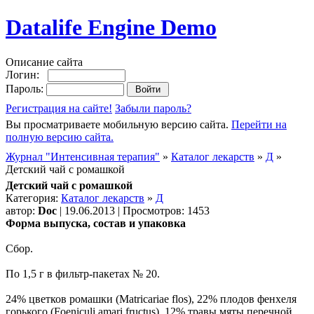
Datalife Engine Demo
Описание сайта
Логин:
Пароль:
Регистрация на сайте!
Забыли пароль?
Вы просматриваете мобильную версию сайта.
Перейти на
полную версию сайта.
Журнал "Интенсивная терапия"
»
Каталог лекарств
»
Д
»
Детский чай с ромашкой
Детский чай с ромашкой
Категория:
Каталог лекарств
»
Д
автор:
Doc
| 19.06.2013 | Просмотров: 1453
Форма выпуска, состав и упаковка
Сбор.
По 1,5 г в фильтр-пакетах № 20.
24% цветков ромашки (Matricariaе flos), 22% плодов фенхеля
горького (Foeniculi amari fructus), 12% травы мяты перечной