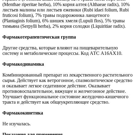
(Menthaе riperitaе herba), 10% корня алтея (Althaeae radix), 10%
листьев малины или листьев ежевики (Rubі іdaei folium, Rubі
fruticosі folium), 7% травы подорожника ланцетного
(Plantaginis folium), 6% шишек хмеля (Lupuli flos), 5% травы
тимьяна (Serpylli herba), 2% корня солодки (Liquiritiae radix).
Фармакотерапевтическая группа
Другие средства, которые влияют на пищеварительную
систему и метаболические процессы. Код АТС А16АХ10.
Фармакодинамика
Комбинированный препарат из лекарственного растительного
сырья. Действует как ветрогонное, спазмолитическое средство
и оказывает легкое седативное действие. Оказывает
противовоспалительное, вяжущее и желчегонное действие.
Улучшает функциональное состояние желудочно-кишечного
тракта и действует как общеукрепляющее средство.
Фармакокинетика
Не изучалась.
Показания для применения