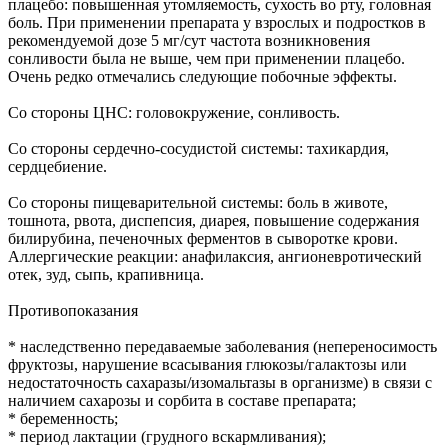
плацебо: повышенная утомляемость, сухость во рту, головная
боль. При применении препарата у взрослых и подростков в
рекомендуемой дозе 5 мг/сут частота возникновения
сонливости была не выше, чем при применении плацебо.
Очень редко отмечались следующие побочные эффекты.
Со стороны ЦНС: головокружение, сонливость.
Со стороны сердечно-сосудистой системы: тахикардия,
сердцебиение.
Со стороны пищеварительной системы: боль в животе,
тошнота, рвота, диспепсия, диарея, повышение содержания
билирубина, печеночных ферментов в сыворотке крови.
Аллергические реакции: анафилаксия, ангионевротический
отек, зуд, сыпь, крапивница.
Противопоказания
* наследственно передаваемые заболевания (непереносимость
фруктозы, нарушение всасывания глюкозы/галактозы или
недостаточность сахаразы/изомальтазы в организме) в связи с
наличием сахарозы и сорбита в составе препарата;
* беременность;
* период лактации (грудного вскармливания);