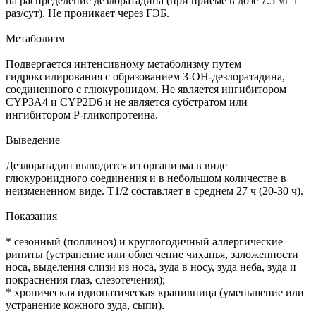
на распределение дезлоратадина (при приеме в дозе 7.5 мг 1
раз/сут). Не проникает через ГЭБ.
Метаболизм
Подвергается интенсивному метаболизму путем
гидроксилирования с образованием 3-ОН-дезлоратадина,
соединенного с глюкуронидом. Не является ингибитором
CYP3A4 и CYP2D6 и не является субстратом или
ингибитором Р-гликопротеина.
Выведение
Дезлоратадин выводится из организма в виде
глюкуронидного соединения и в небольшом количестве в
неизмененном виде. T1/2 составляет в среднем 27 ч (20-30 ч).
Показания
* сезонный (поллиноз) и круглогодичный аллергические
риниты (устранение или облегчение чиханья, заложенности
носа, выделения слизи из носа, зуда в носу, зуда неба, зуда и
покраснения глаз, слезотечения);
* хроническая идиопатическая крапивница (уменьшение или
устранение кожного зуда, сыпи).