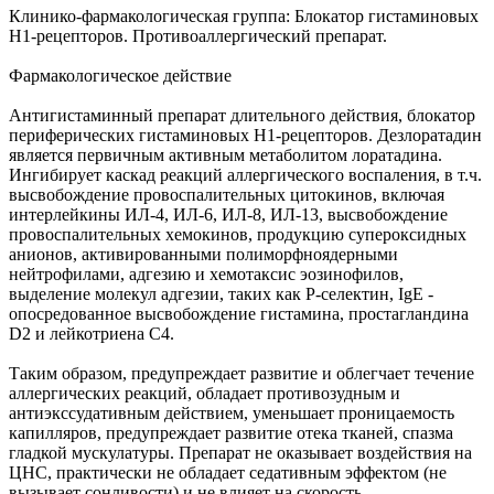
Клинико-фармакологическая группа: Блокатор гистаминовых
Н1-рецепторов. Противоаллергический препарат.
Фармакологическое действие
Антигистаминный препарат длительного действия, блокатор
периферических гистаминовых Н1-рецепторов. Дезлоратадин
является первичным активным метаболитом лоратадина.
Ингибирует каскад реакций аллергического воспаления, в т.ч.
высвобождение провоспалительных цитокинов, включая
интерлейкины ИЛ-4, ИЛ-6, ИЛ-8, ИЛ-13, высвобождение
провоспалительных хемокинов, продукцию супероксидных
анионов, активированными полиморфноядерными
нейтрофилами, адгезию и хемотаксис эозинофилов,
выделение молекул адгезии, таких как Р-селектин, IgE -
опосредованное высвобождение гистамина, простагландина
D2 и лейкотриена С4.
Таким образом, предупреждает развитие и облегчает течение
аллергических реакций, обладает противозудным и
антиэкссудативным действием, уменьшает проницаемость
капилляров, предупреждает развитие отека тканей, спазма
гладкой мускулатуры. Препарат не оказывает воздействия на
ЦНС, практически не обладает седативным эффектом (не
вызывает сонливости) и не влияет на скорость