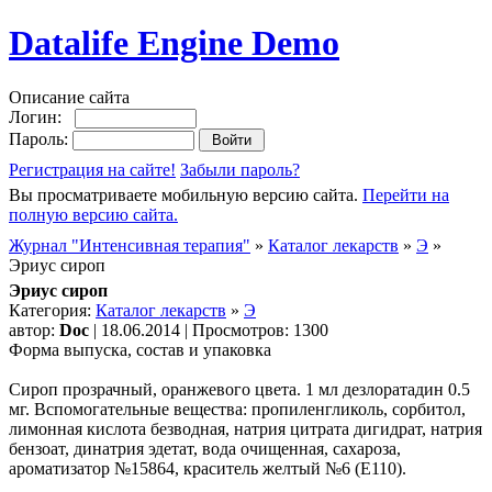
Datalife Engine Demo
Описание сайта
Логин:
Пароль:
Регистрация на сайте!
Забыли пароль?
Вы просматриваете мобильную версию сайта.
Перейти на
полную версию сайта.
Журнал "Интенсивная терапия"
»
Каталог лекарств
»
Э
»
Эриус сироп
Эриус сироп
Категория:
Каталог лекарств
»
Э
автор:
Doc
| 18.06.2014 | Просмотров: 1300
Форма выпуска, состав и упаковка
Сироп прозрачный, оранжевого цвета. 1 мл дезлоратадин 0.5
мг. Вспомогательные вещества: пропиленгликоль, сорбитол,
лимонная кислота безводная, натрия цитрата дигидрат, натрия
бензоат, динатрия эдетат, вода очищенная, сахароза,
ароматизатор №15864, краситель желтый №6 (Е110).