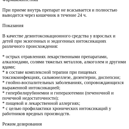
При приеме внутрь препарат не всасывается и полностью
выводится через кишечник в течение 24 ч.
Показания
В качестве дезинтоксикационного средства у взрослых и
детей при экзогенных и эндогенных интоксикациях
различного происхождения:
* острых отравлениях лекарственными препаратами,
алкалоидами, солями тяжелых металлов, алкоголем и другими
ядами;
* в составе комплексной терапии при пищевых
токсикоинфекциях, сальмонеллезе, дизентерии, диспепсии;
* гнойно-воспалительных заболеваниях, сопровождающихся
выраженной интоксикацией;
* гипербилирубинемии и гиперазотемии (печеночной и
почечной недостаточности);
* пищевой и лекарственной аллергиях;
* с целью профилактики хронических интоксикаций у
работников вредных производств.
Режим дозирования