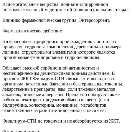
Вспомогательные вещества: поливинилпирролидон
низкомолекулярный медицинский (повидон), кальция стеарат.
Клинико-фармакологическая группа: Энтеросорбент.
Фармакологическое действие
Энтеросорбент природного происхождения. Состоит из
продуктов гидролиза компонентов деревесины - полимера
лигнина, структурными элементами которого являются
производные фенилпропана и гидроцеллюлозы.
Обладает высокой сорбционной активностью и
неспецифическим дезинтоксикационным действием. В
просвете ЖКТ Фильтрум-СТИ связывает и выводит из
организма патогенные бактерии и бактериальные токсины,
лекарственные препараты, яды, соли тяжелых металлов,
алкоголь, пищевые аллергены. Препарат сорбирует также
избыток некоторых продуктов обмена веществ (в т.ч.
билирубина, холестерина, мочевины), метаболитов,
ответственных за развитие эндогенного токсикоза.
Фильтирум-СТИ не токсичен и не абсорбируется из ЖКТ.
Фармакокинетика