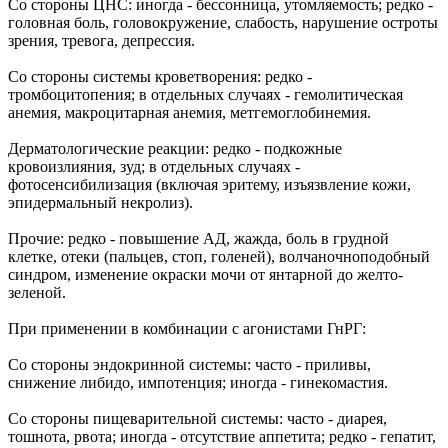
Со стороны ЦНС: иногда - бессонница, утомляемость; редко -
головная боль, головокружение, слабость, нарушение остроты
зрения, тревога, депрессия.
Со стороны системы кроветворения: редко -
тромбоцитопения; в отдельных случаях - гемолитическая
анемия, макроцитарная анемия, метгемоглобинемия.
Дерматологические реакции: редко - подкожные
кровоизлияния, зуд; в отдельных случаях -
фотосенсибилизация (включая эритему, изъязвление кожи,
эпидермальный некролиз).
Прочие: редко - повышение АД, жажда, боль в грудной
клетке, отеки (пальцев, стоп, голеней), волчаночноподобный
синдром, изменение окраски мочи от янтарной до желто-
зеленой.
При применении в комбинации с агонистами ГнРГ:
Со стороны эндокринной системы: часто - приливы,
снижение либидо, импотенция; иногда - гинекомастия.
Со стороны пищеварительной системы: часто - диарея,
тошнота, рвота; иногда - отсутствие аппетита; редко - гепатит,