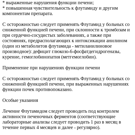
* выраженные нарушения функции печени;
* повышенная чувствительность к флутамиду и другим
компонентам препарата.
С осторожностью следует применять Флутамид у больных со
сниженной функцией печени, при склонности к тромбозам и
при сердечно-сосудистых заболеваниях, а также при
состояниях, предрасполагающих к интоксикации анилином
(один из метаболитов флутамида - метиланилиновое
производное): дефицит глюкозо-6-фосфатдегидрогеназы,
курение, гемоглобинопатия (метгемоглобин).
Применение при нарушениях функции печени
С осторожностью следует применять Флутамид у больных со
сниженной функцией печени, при выраженных нарушениях
функции почек противопоказано.
Особые указания
Лечение Флутамидом следует проводить под контролем
активности печеночных ферментов (соответствующие
лабораторные анализы следует проводить 1 раз в месяц в
течение первых 4 месяцев и далее - регулярно).