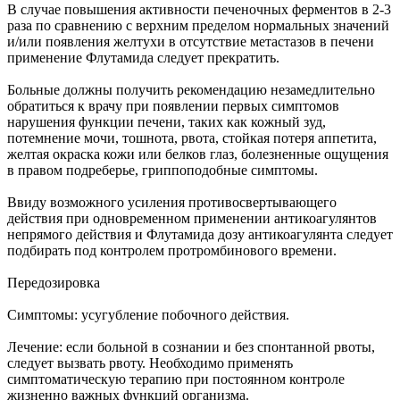
В случае повышения активности печеночных ферментов в 2-3
раза по сравнению с верхним пределом нормальных значений
и/или появления желтухи в отсутствие метастазов в печени
применение Флутамида следует прекратить.
Больные должны получить рекомендацию незамедлительно
обратиться к врачу при появлении первых симптомов
нарушения функции печени, таких как кожный зуд,
потемнение мочи, тошнота, рвота, стойкая потеря аппетита,
желтая окраска кожи или белков глаз, болезненные ощущения
в правом подреберье, гриппоподобные симптомы.
Ввиду возможного усиления противосвертывающего
действия при одновременном применении антикоагулянтов
непрямого действия и Флутамида дозу антикоагулянта следует
подбирать под контролем протромбинового времени.
Передозировка
Симптомы: усугубление побочного действия.
Лечение: если больной в сознании и без спонтанной рвоты,
следует вызвать рвоту. Необходимо применять
симптоматическую терапию при постоянном контроле
жизненно важных функций организма.