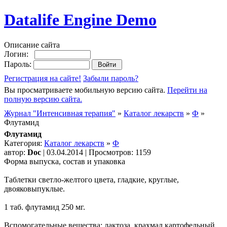
Datalife Engine Demo
Описание сайта
Логин:
Пароль:
Регистрация на сайте!
Забыли пароль?
Вы просматриваете мобильную версию сайта.
Перейти на
полную версию сайта.
Журнал "Интенсивная терапия"
»
Каталог лекарств
»
Ф
»
Флутамид
Флутамид
Категория:
Каталог лекарств
»
Ф
автор:
Doc
| 03.04.2014 | Просмотров: 1159
Форма выпуска, состав и упаковка
Таблетки светло-желтого цвета, гладкие, круглые,
двояковыпуклые.
1 таб. флутамид 250 мг.
Вспомогательные вещества: лактоза, крахмал картофельный,