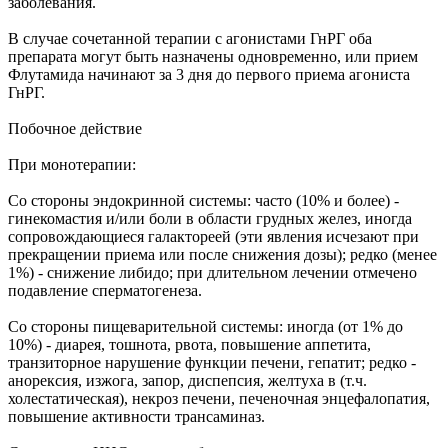
заболевания.
В случае сочетанной терапии с агонистами ГнРГ оба
препарата могут быть назначены одновременно, или прием
Флутамида начинают за 3 дня до первого приема агониста
ГнРГ.
Побочное действие
При монотерапии:
Со стороны эндокринной системы: часто (10% и более) -
гинекомастия и/или боли в области грудных желез, иногда
сопровождающиеся галактореей (эти явления исчезают при
прекращении приема или после снижения дозы); редко (менее
1%) - снижение либидо; при длительном лечении отмечено
подавление сперматогенеза.
Со стороны пищеварительной системы: иногда (от 1% до
10%) - диарея, тошнота, рвота, повышение аппетита,
транзиторное нарушение функции печени, гепатит; редко -
анорексия, изжога, запор, диспепсия, желтуха в (т.ч.
холестатическая), некроз печени, печеночная энцефалопатия,
повышение активности трансаминаз.