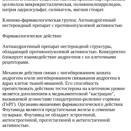
целлюлоза микрокристаллическая, поливинилпирролидон,
натрия лаурилсульфат, силикагель, магния стеарат.
Клинико-фармакологическая группа: Антиандрогенный
нестероидный препарат с противоопухолевой активностью
Фармакологическое действие
Антиандрогенный препарат нестероидной структуры,
обладающий противоопухолевой активностью. Конкурентно
блокирует взаимодействие андрогенов с их клеточными
рецепторами.
Механизм действия связан с ингибированием захвата
андрогена и/или ингибированием связывания андрогена в
ядрах клеток тканей-мишеней. Его способность
препятствовать действию тестостерона на клеточном уровне
является дополнением к медикаментозной "кастрации",
вызываемой агонистами гонадотропин-рилизинг-гормона
(ГнРГ). Органами-мишенями фармакологического действия
Флутамида являются предстательная железа и семенные
пузырьки. Флутамид не обладает эстрогенной,
антиэстрогенной, прогестагенной и антигестагенной
активностью.