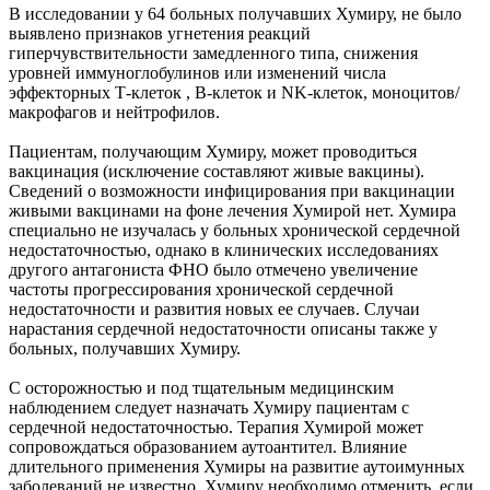
В исследовании у 64 больных получавших Хумиру, не было
выявлено признаков угнетения реакций
гиперчувствительности замедленного типа, снижения
уровней иммуноглобулинов или изменений числа
эффекторных Т-клеток , В-клеток и NK-клеток, моноцитов/
макрофагов и нейтрофилов.
Пациентам, получающим Хумиру, может проводиться
вакцинация (исключение составляют живые вакцины).
Сведений о возможности инфицирования при вакцинации
живыми вакцинами на фоне лечения Хумирой нет. Хумира
специально не изучалась у больных хронической сердечной
недостаточностью, однако в клинических исследованиях
другого антагониста ФНО было отмечено увеличение
частоты прогрессирования хронической сердечной
недостаточности и развития новых ее случаев. Случаи
нарастания сердечной недостаточности описаны также у
больных, получавших Хумиру.
С осторожностью и под тщательным медицинским
наблюдением следует назначать Хумиру пациентам с
сердечной недостаточностью. Терапия Хумирой может
сопровождаться образованием аутоантител. Влияние
длительного применения Хумиры на развитие аутоимунных
заболеваний не известно. Хумиру необходимо отменить, если