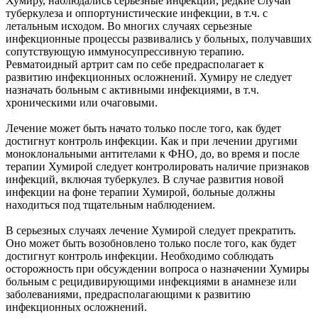
Хумиру, наблюдались серьезные инфекции, редкие случаи
туберкулеза и оппортунистические инфекции, в т.ч. с
летальным исходом. Во многих случаях серьезные
инфекционные процессы развивались у больных, получавших
сопутствующую иммуносупрессивную терапию.
Ревматоидный артрит сам по себе предрасполагает к
развитию инфекционных осложнений. Хумиру не следует
назначать больным с активными инфекциями, в т.ч.
хроническими или очаговыми.
Лечение может быть начато только после того, как будет
достигнут контроль инфекции. Как и при лечении другими
моноклональными антителами к ФНО, до, во время и после
терапии Хумирой следует контролировать наличие признаков
инфекций, включая туберкулез. В случае развития новой
инфекции на фоне терапии Хумирой, больные должны
находиться под тщательным наблюдением.
В серьезных случаях лечение Хумирой следует прекратить.
Оно может быть возобновлено только после того, как будет
достигнут контроль инфекции. Необходимо соблюдать
осторожность при обсуждении вопроса о назначении Хумиры
больным с рецидивирующими инфекциями в анамнезе или
заболеваниями, предрасполагающими к развитию
инфекционных осложнений.