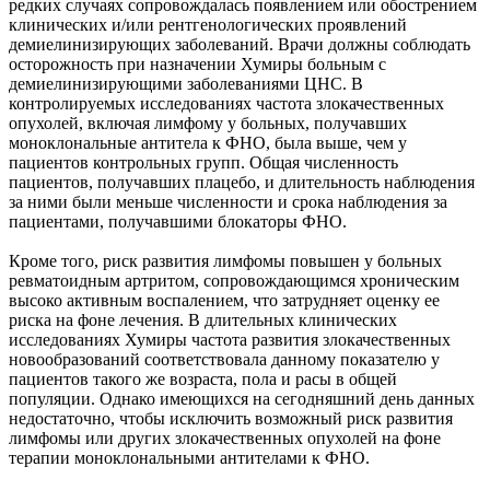
редких случаях сопровождалась появлением или обострением
клинических и/или рентгенологических проявлений
демиелинизирующих заболеваний. Врачи должны соблюдать
осторожность при назначении Хумиры больным с
демиелинизирующими заболеваниями ЦНС. В
контролируемых исследованиях частота злокачественных
опухолей, включая лимфому у больных, получавших
моноклональные антитела к ФНО, была выше, чем у
пациентов контрольных групп. Общая численность
пациентов, получавших плацебо, и длительность наблюдения
за ними были меньше численности и срока наблюдения за
пациентами, получавшими блокаторы ФНО.
Кроме того, риск развития лимфомы повышен у больных
ревматоидным артритом, сопровождающимся хроническим
высоко активным воспалением, что затрудняет оценку ее
риска на фоне лечения. В длительных клинических
исследованиях Хумиры частота развития злокачественных
новообразований соответствовала данному показателю у
пациентов такого же возраста, пола и расы в общей
популяции. Однако имеющихся на сегодняшний день данных
недостаточно, чтобы исключить возможный риск развития
лимфомы или других злокачественных опухолей на фоне
терапии моноклональными антителами к ФНО.