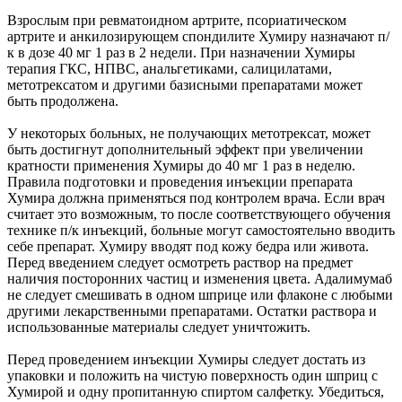
Взрослым при ревматоидном артрите, псориатическом
артрите и анкилозирующем спондилите Хумиру назначают п/
к в дозе 40 мг 1 раз в 2 недели. При назначении Хумиры
терапия ГКС, НПВС, анальгетиками, салицилатами,
метотрексатом и другими базисными препаратами может
быть продолжена.
У некоторых больных, не получающих метотрексат, может
быть достигнут дополнительный эффект при увеличении
кратности применения Хумиры до 40 мг 1 раз в неделю.
Правила подготовки и проведения инъекции препарата
Хумира должна применяться под контролем врача. Если врач
считает это возможным, то после соответствующего обучения
технике п/к инъекций, больные могут самостоятельно вводить
себе препарат. Хумиру вводят под кожу бедра или живота.
Перед введением следует осмотреть раствор на предмет
наличия посторонних частиц и изменения цвета. Адалимумаб
не следует смешивать в одном шприце или флаконе с любыми
другими лекарственными препаратами. Остатки раствора и
использованные материалы следует уничтожить.
Перед проведением инъекции Хумиры следует достать из
упаковки и положить на чистую поверхность один шприц с
Хумирой и одну пропитанную спиртом салфетку. Убедиться,