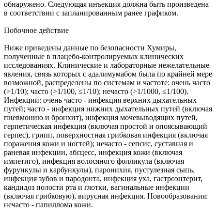
обнаружено. Следующая инъекция должна быть произведена
в соответствии с запланированным ранее графиком.
Побочное действие
Ниже приведены данные по безопасности Хумиры,
полученные в плацебо-контролируемых клинических
исследованиях. Клинические и лабораторные нежелательные
явления, связь которых с адалимумабом была по крайней мере
возможной, распределены по системам и частоте: очень часто
(>1/10); часто (>1/100, ≤1/10); нечасто (>1/1000, ≤1/100).
Инфекции: очень часто - инфекция верхних дыхательных
путей; часто - инфекция нижних дыхательных путей (включая
пневмонию и бронхит), инфекция мочевыводящих путей,
герпетическая инфекция (включая простой и опоясывающий
герпес), грипп, поверхностная грибковая инфекция (включая
поражения кожи и ногтей); нечасто - сепсис, суставная и
раневая инфекции, абсцесс, инфекция кожи (включая
импетиго), инфекция волосяного фолликула (включая
фурункулы и карбункулы), паронихия, пустулезная сыпь,
инфекция зубов и пародонта, инфекция уха, гастроэнтерит,
кандидоз полости рта и глотки, вагинальные инфекции
(включая грибковую), вирусная инфекция. Новообразования:
нечасто - папиллома кожи.