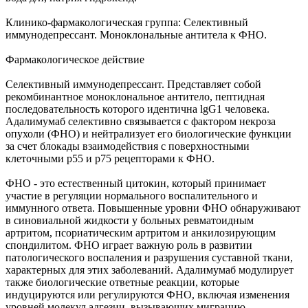
Клинико-фармакологическая группа: Селективный
иммунодепрессант. Моноклональные антитела к ФНО.
Фармакологическое действие
Селективный иммунодепрессант. Представляет собой
рекомбинантное моноклональное антитело, пептидная
последовательность которого идентична lgG1 человека.
Адалимумаб селективно связывается с фактором некроза
опухоли (ФНО) и нейтрализует его биологические функции
за счет блокады взаимодействия с поверхностными
клеточными р55 и р75 рецепторами к ФНО.
ФНО - это естественный цитокин, который принимает
участие в регуляции нормального воспалительного и
иммунного ответа. Повышенные уровни ФНО обнаруживают
в синовиальной жидкости у больных ревматоидным
артритом, псориатическим артритом и анкилозирующим
спондилитом. ФНО играет важную роль в развитии
патологического воспаления и разрушения суставной ткани,
характерных для этих заболеваний. Адалимумаб модулирует
также биологические ответные реакции, которые
индуцируются или регулируются ФНО, включая изменения
уровней молекул адгезии, вызывающих миграцию