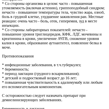
* Со стороны организма в целом: часто - повышенная
утомляемость (включая астению), гриппоподобный синдром;
нечасто - повышение температуры тела, чувство жара, озноб,
боль в грудной клетке, ухудшение заживления ран. Местные
реакции: очень часто - боль, отек, гиперемия, зуд в месте
инъекции.
* Со стороны лабораторных показателей: нечасто -
повышение уровня триглицеридов, КФК, ЛДГ, мочевины и
креатинина в крови, увеличение АЧТВ, снижение уровня
калия в крови, образование аутоантител, появление белка в
моче.
Противопоказания
* инфекционные заболевания, в т.ч.туберкулез;
* беременность;
* период лактации (грудного вскармливания);
* детский и подростковый возраст до 16 лет;
* повышенная чувствительность к адалимумабу или любым
его вспомогательным компонентам.
С осторожностью следует назначать препарат при
демиелинизирующих заболеваниях.
Беременность и лактация