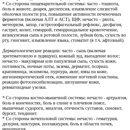
* Со стороны пищеварительной системы: часто - тошнота,
боль в животе, диарея, диспепсия, изъязвление слизистой
оболочки полости рта, повышение активности печеночных
ферментов (включая АЛТ и АСТ), ЩФ; нечасто – рвота,
метеоризм, запор, гастроэзофагеальный рефлюкс, дисфагия,
гастрит, колит, геморрой, геморроидальное кровотечение,
везикулезная сыпь в ротовой полости, зубная боль, сухость во
рту, гингивит, изъязвление языка, стоматит (в т.ч. афтозный).
Дерматологические реакции: часто - сыпь (включая
эритематозную и зудящую), кожный зуд, выпадение волос;
нечасто - макулярная или папулезная сыпь, сухость кожи,
потливость, ночные поты, экзема, дерматит, псориаз,
крапивница, экхимозы, пурпура, акне, язвы на коже,
ангионевротический отек, изменение ногтевой пластины,
реакции фотосенсибилизации, шелушение кожи,
ревматоидные узелки.
* Со стороны костно-мышечной системы: нечасто - артралгия,
боль в конечностях, боль в спине и плечевом поясе,
мышечные судороги, миалгия, отечность суставов, синовит,
бурсит, тендинит.
* Со стороны мочеполовой системы: нечасто - гематурия,
дизурия, никтурия, поллакиурия, боль в области почек,
меноррагия.