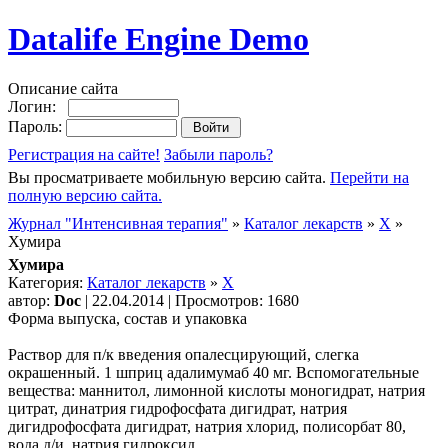
Datalife Engine Demo
Описание сайта
Логин:
Пароль:
Регистрация на сайте!
Забыли пароль?
Вы просматриваете мобильную версию сайта.
Перейти на
полную версию сайта.
Журнал "Интенсивная терапия"
»
Каталог лекарств
»
Х
»
Хумира
Хумира
Категория:
Каталог лекарств
»
Х
автор:
Doc
| 22.04.2014 | Просмотров: 1680
Форма выпуска, состав и упаковка
Раствор для п/к введения опалесцирующий, слегка
окрашенный. 1 шприц адалимумаб 40 мг. Вспомогательные
вещества: маннитол, лимонной кислоты моногидрат, натрия
цитрат, динатрия гидрофосфата дигидрат, натрия
дигидрофосфата дигидрат, натрия хлорид, полисорбат 80,
вода д/и, натрия гидроксид.