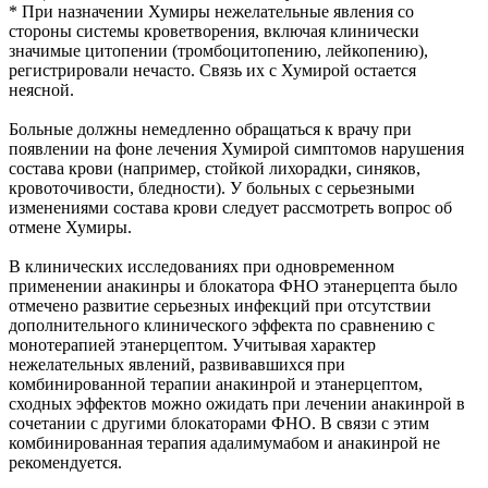
* При назначении Хумиры нежелательные явления со
стороны системы кроветворения, включая клинически
значимые цитопении (тромбоцитопению, лейкопению),
регистрировали нечасто. Связь их с Хумирой остается
неясной.
Больные должны немедленно обращаться к врачу при
появлении на фоне лечения Хумирой симптомов нарушения
состава крови (например, стойкой лихорадки, синяков,
кровоточивости, бледности). У больных с серьезными
изменениями состава крови следует рассмотреть вопрос об
отмене Хумиры.
В клинических исследованиях при одновременном
применении анакинры и блокатора ФНО этанерцепта было
отмечено развитие серьезных инфекций при отсутствии
дополнительного клинического эффекта по сравнению с
монотерапией этанерцептом. Учитывая характер
нежелательных явлений, развивавшихся при
комбинированной терапии анакинрой и этанерцептом,
сходных эффектов можно ожидать при лечении анакинрой в
сочетании с другими блокаторами ФНО. В связи с этим
комбинированная терапия адалимумабом и анакинрой не
рекомендуется.