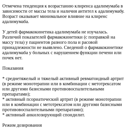
Отмечена тенденция к возрастанию клиренса адалимумаба в
зависимости от массы тела и наличия антител к адалимумабу.
Возраст оказывает минимальное влияние на клиренс
адалимумаба.
У детей фармакокинетика адалимумаба не изучалась.
Различий показателей фармакокинетики (с поправкой на
массу тела) у пациентов разного пола и расовой
принадлежности не выявлено. Сведений о фармакокинетике
адалимумаба у больных с нарушением функции печени или
почек нет.
Показания
* среднетяжелый и тяжелый активный ревматоидный артрит
(в режиме монотерапии или в комбинации с метотрексатом
или другими базисными противовоспалительными
препаратами);
* активный псориатический артрит (в режиме монотерапии
или в комбинации с метотрексатом или другими базисными
противовоспалительными препаратами);
* активный анкилозирующий спондилит.
Режим дозирования