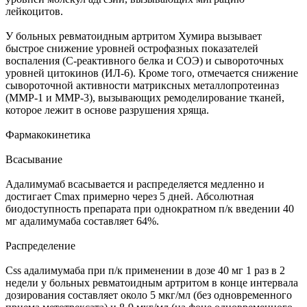
лейкоцитов.
У больных ревматоидным артритом Хумира вызывает
быстрое снижение уровней острофазных показателей
воспаления (С-реактивного белка и СОЭ) и сывороточных
уровней цитокинов (ИЛ-6). Кроме того, отмечается снижение
сывороточной активности матриксных металлопротеиназ
(ММР-1 и ММР-3), вызывающих ремоделирование тканей,
которое лежит в основе разрушения хряща.
Фармакокинетика
Всасывание
Адалимумаб всасывается и распределяется медленно и
достигает Cmax примерно через 5 дней. Абсолютная
биодоступность препарата при однократном п/к введении 40
мг адалимумаба составляет 64%.
Распределение
Css адалимумаба при п/к применении в дозе 40 мг 1 раз в 2
недели у больных ревматоидным артритом в конце интервала
дозирования составляет около 5 мкг/мл (без одновременного