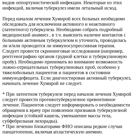
видов оппортунистической инфекции. Некоторые из этих
инфекций, включая туберкулез имели летальный исход.
Перед началом лечения Хумирой всех больных необходимо
обследовать для исключения активного и неактивного
(латентного) туберкулеза. Необходимо собрать подробный
медицинский анамнез , в т.ч. выяснить наличие контактов с
больными активным туберкулезом и уточнить, проводилась
ли и/или проводится ли иммуносупрессивная терапия.
Следует провести скрининговые исследования (например,
рентгенографию органов грудной клетки и туберкулиновую
пробу). Необходимо принимать во внимание возможность
ложно-отрицательных туберкулиновых проб, особенно у
тяжелобольных пациентов и пациентов в состоянии
иммунодефицита. Если диагностирован активный туберкулез,
начинать лечение Хумирой не следует.
* При латентном туберкулезе перед началом лечения Хумирой
следует провести противотуберкулезное превентивное
лечение. Пациентов следует информировать о необходимости
обращения к врачу при появлении признаков туберкулезной
инфекции (стойкий кашель, уменьшение массы тела,
субфебрильная лихорадка).
* При лечении блокаторами ФНО описаны редкие случаи
панцитопении, включая апластическую анемию.