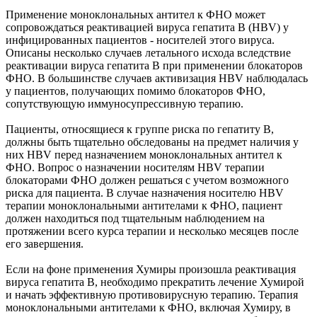
Применение моноклональных антител к ФНО может
сопровождаться реактивацией вируса гепатита В (HBV) у
инфицированных пациентов - носителей этого вируса.
Описаны несколько случаев летального исхода вследствие
реактивации вируса гепатита В при применении блокаторов
ФНО. В большинстве случаев активизация HBV наблюдалась
у пациентов, получающих помимо блокаторов ФНО,
сопутствующую иммуносупрессивную терапию.
Пациенты, относящиеся к группе риска по гепатиту В,
должны быть тщательно обследованы на предмет наличия у
них HBV перед назначением моноклональных антител к
ФНО. Вопрос о назначении носителям HBV терапии
блокаторами ФНО должен решаться с учетом возможного
риска для пациента. В случае назначения носителю HBV
терапии моноклональными антителами к ФНО, пациент
должен находиться под тщательным наблюдением на
протяжении всего курса терапии и несколько месяцев после
его завершения.
Если на фоне применения Хумиры произошла реактивация
вируса гепатита В, необходимо прекратить лечение Хумирой
и начать эффективную противовирусную терапию. Терапия
моноклональными антителами к ФНО, включая Хумиру, в