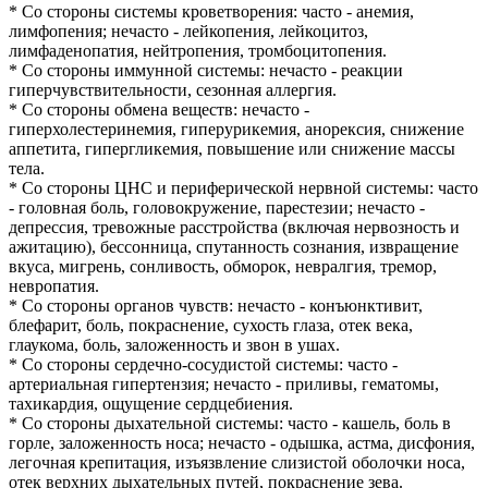
* Со стороны системы кроветворения: часто - анемия,
лимфопения; нечасто - лейкопения, лейкоцитоз,
лимфаденопатия, нейтропения, тромбоцитопения.
* Со стороны иммунной системы: нечасто - реакции
гиперчувствительности, сезонная аллергия.
* Со стороны обмена веществ: нечасто -
гиперхолестеринемия, гиперурикемия, анорексия, снижение
аппетита, гипергликемия, повышение или снижение массы
тела.
* Со стороны ЦНС и периферической нервной системы: часто
- головная боль, головокружение, парестезии; нечасто -
депрессия, тревожные расстройства (включая нервозность и
ажитацию), бессонница, спутанность сознания, извращение
вкуса, мигрень, сонливость, обморок, невралгия, тремор,
невропатия.
* Со стороны органов чувств: нечасто - конъюнктивит,
блефарит, боль, покраснение, сухость глаза, отек века,
глаукома, боль, заложенность и звон в ушах.
* Со стороны сердечно-сосудистой системы: часто -
артериальная гипертензия; нечасто - приливы, гематомы,
тахикардия, ощущение сердцебиения.
* Со стороны дыхательной системы: часто - кашель, боль в
горле, заложенность носа; нечасто - одышка, астма, дисфония,
легочная крепитация, изъязвление слизистой оболочки носа,
отек верхних дыхательных путей, покраснение зева.