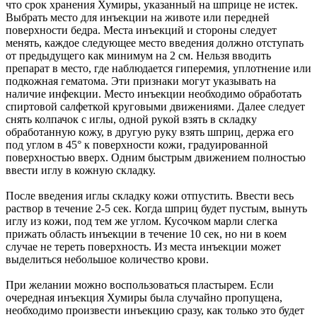
что срок хранения Хумиры, указанный на шприце не истек.
Выбрать место для инъекции на животе или передней
поверхности бедра. Места инъекций и стороны следует
менять, каждое следующее место введения должно отступать
от предыдущего как минимум на 2 см. Нельзя вводить
препарат в место, где наблюдается гиперемия, уплотнение или
подкожная гематома. Эти признаки могут указывать на
наличие инфекции. Место инъекции необходимо обработать
спиртовой салфеткой круговыми движениями. Далее следует
снять колпачок с иглы, одной рукой взять в складку
обработанную кожу, в другую руку взять шприц, держа его
под углом в 45° к поверхности кожи, градуированной
поверхностью вверх. Одним быстрым движением полностью
ввести иглу в кожную складку.
После введения иглы складку кожи отпустить. Ввести весь
раствор в течение 2-5 сек. Когда шприц будет пустым, вынуть
иглу из кожи, под тем же углом. Кусочком марли слегка
прижать область инъекции в течение 10 сек, но ни в коем
случае не тереть поверхность. Из места инъекции может
выделиться небольшое количество крови.
При желании можно воспользоваться пластырем. Если
очередная инъекция Хумиры была случайно пропущена,
необходимо произвести инъекцию сразу, как только это будет