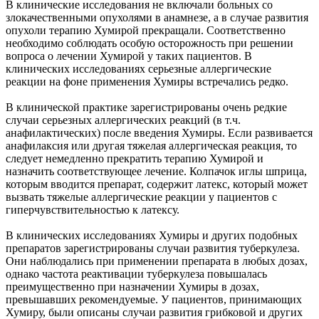
В клинические исследования не включали больных со
злокачественными опухолями в анамнезе, а в случае развития
опухоли терапию Хумирой прекращали. Соответственно
необходимо соблюдать особую осторожность при решении
вопроса о лечении Хумирой у таких пациентов. В
клинических исследованиях серьезные аллергические
реакции на фоне применения Хумиры встречались редко.
В клинической практике зарегистрированы очень редкие
случаи серьезных аллергических реакций (в т.ч.
анафилактических) после введения Хумиры. Если развивается
анафилаксия или другая тяжелая аллергическая реакция, то
следует немедленно прекратить терапию Хумирой и
назначить соответствующее лечение. Колпачок иглы шприца,
которым вводится препарат, содержит латекс, который может
вызвать тяжелые аллергические реакции у пациентов с
гиперчувствительностью к латексу.
В клинических исследованиях Хумиры и других подобных
препаратов зарегистрированы случаи развития туберкулеза.
Они наблюдались при применении препарата в любых дозах,
однако частота реактивации туберкулеза повышалась
преимущественно при назначении Хумиры в дозах,
превышавших рекомендуемые. У пациентов, принимающих
Хумиру, были описаны случаи развития грибковой и других