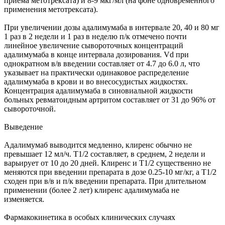
приема метотрексата) и 8-9 мкг/мл (на фоне одновременного
применения метотрексата).
При увеличении дозы адалимумаба в интервале 20, 40 и 80 мг
1 раз в 2 недели и 1 раз в неделю п/к отмечено почти
линейное увеличение сывороточных концентраций
адалимумаба в конце интервала дозирования. Vd при
однократном в/в введении составляет от 4.7 до 6.0 л, что
указывает на практически одинаковое распределение
адалимумаба в крови и во внесосудистых жидкостях.
Концентрация адалимумаба в синовиальной жидкости
больных ревматоидным артритом составляет от 31 до 96% от
сывороточной.
Выведение
Адалимумаб выводится медленно, клиренс обычно не
превышает 12 мл/ч. T1/2 составляет, в среднем, 2 недели и
варьирует от 10 до 20 дней. Клиренс и T1/2 существенно не
меняются при введении препарата в дозе 0.25-10 мг/кг, а T1/2
сходен при в/в и п/к введении препарата. При длительном
применении (более 2 лет) клиренс адалимумаба не
изменяется.
Фармакокинетика в особых клинических случаях