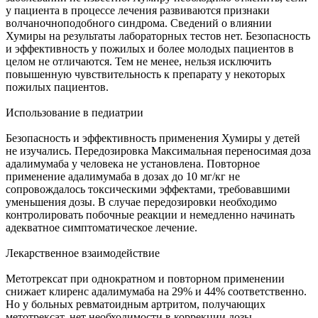
у пациента в процессе лечения развиваются признаки
волчаночноподобного синдрома. Сведений о влиянии
Хумиры на результаты лабораторных тестов нет. Безопасность
и эффективность у пожилых и более молодых пациентов в
целом не отличаются. Тем не менее, нельзя исключить
повышенную чувствительность к препарату у некоторых
пожилых пациентов.
Использование в педиатрии
Безопасность и эффективность применения Хумиры у детей
не изучались. Передозировка Максимальная переносимая доза
адалимумаба у человека не установлена. Повторное
применение адалимумаба в дозах до 10 мг/кг не
сопровождалось токсическими эффектами, требовавшими
уменьшения дозы. В случае передозировки необходимо
контролировать побочные реакции и немедленно начинать
адекватное симптоматическое лечение.
Лекарственное взаимодействие
Метотрексат при однократном и повторном применении
снижает клиренс адалимумаба на 29% и 44% соответственно.
Но у больных ревматоидным артритом, получающих
метотрексат, нет необходимости в коррекции дозы