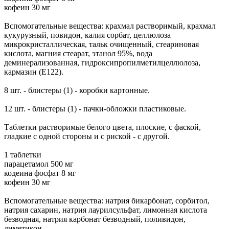
кофеин 30 мг
Вспомогательные вещества: крахмал растворимый, крахмал
кукурузный, повидон, калия сорбат, целлюлоза
микрокристаллическая, тальк очищенный, стеариновая
кислота, магния стеарат, этанол 95%, вода
деминерализованная, гидроксипропилметилцеллюлоза,
кармазин (E122).
8 шт. - блистеры (1) - коробки картонные.
12 шт. - блистеры (1) - пачки-обложки пластиковые.
Таблетки растворимые белого цвета, плоские, с фаской,
гладкие с одной стороны и с риской - с другой.
1 таблетки
парацетамол 500 мг
кодеина фосфат 8 мг
кофеин 30 мг
Вспомогательные вещества: натрия бикарбонат, сорбитол,
натрия сахарин, натрия лаурилсульфат, лимонная кислота
безводная, натрия карбонат безводный, поливидон,
диметикон.