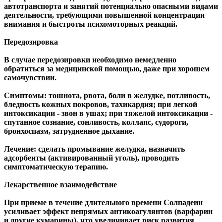
автотранспорта и занятий потенциально опасными видами
деятельности, требующими повышенной концентрации
внимания и быстроты психомоторных реакций.
Передозировка
В случае передозировки необходимо немедленно
обратиться за медицинской помощью, даже при хорошем
самочувствии.
Симптомы: тошнота, рвота, боли в желудке, потливость,
бледность кожных покровов, тахикардия; при легкой
интоксикации - звон в ушах; при тяжелой интоксикации -
спутанное сознание, сонливость, коллапс, судороги,
бронхоспазм, затрудненное дыхание.
Лечение: сделать промывание желудка, назначить
адсорбенты (активированный уголь), проводить
симптоматическую терапию.
Лекарственное взаимодействие
При приеме в течение длительного времени Солпадеин
усиливает эффект непрямых антикоагулянтов (варфарин
и другие кумарины), что увеличивает риск развития