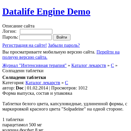
Datalife Engine Demo
Описание сайта
Логин:
Пароль:
Регистрация на сайте!
Забыли пароль?
Вы просматриваете мобильную версию сайта.
Перейти на
полную версию сайта.
Журнал "Интенсивная терапия"
»
Каталог лекарств
»
C
»
Солпадеин таблетки
Солпадеин таблетки
Категория:
Каталог лекарств
»
C
автор:
Doc
| 01.02.2014 | Просмотров: 1012
Форма выпуска, состав и упаковка
Таблетки белого цвета, капсуловидные, удлиненной формы, с
маркировкой красного цвета "Solpadeine" на одной стороне.
1 таблетки
парацетамол 500 мг
кодеина фосфат 8 мг