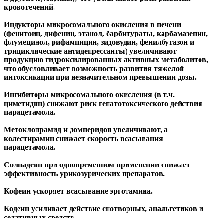
кровотечений.
Индукторы микросомального окисления в печени
(фенитоин, дифенин, этанол, барбитураты, карбамазепин,
флумецинол, рифампицин, зидовудин, фенилбутазон и
трициклические антидепрессанты) увеличивают
продукцию гидроксилированных активных метаболитов,
что обусловливает возможность развития тяжелой
интоксикации при незначительном превышении дозы.
Ингибиторы микросомального окисления (в т.ч.
циметидин) снижают риск гепатотоксического действия
парацетамола.
Метоклопрамид и домперидон увеличивают, а
колестирамин снижает скорость всасывания
парацетамола.
Солпадеин при одновременном применении снижает
эффективность урикозурических препаратов.
Кофеин ускоряет всасывание эрготамина.
Кодеин усиливает действие снотворных, анальгетиков и
седативных средств.