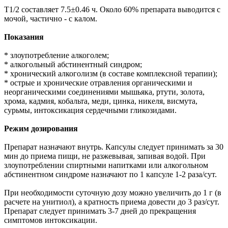
T1/2 составляет 7.5±0.46 ч. Около 60% препарата выводится с
мочой, частично - с калом.
Показания
* злоупотребление алкоголем;
* алкогольный абстинентный синдром;
* хронический алкоголизм (в составе комплексной терапии);
* острые и хронические отравления органическими и
неорганическими соединениями мышьяка, ртути, золота,
хрома, кадмия, кобальта, меди, цинка, никеля, висмута,
сурьмы, интоксикация сердечными гликозидами.
Режим дозирования
Препарат назначают внутрь. Капсулы следует принимать за 30
мин до приема пищи, не разжевывая, запивая водой. При
злоупотреблении спиртными напитками или алкогольном
абстинентном синдроме назначают по 1 капсуле 1-2 раза/сут.
При необходимости суточную дозу можно увеличить до 1 г (в
расчете на унитиол), а кратность приема довести до 3 раз/сут.
Препарат следует принимать 3-7 дней до прекращения
симптомов интоксикации.