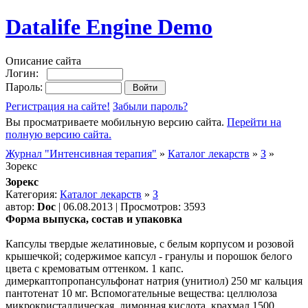
Datalife Engine Demo
Описание сайта
Логин:
Пароль:
Регистрация на сайте!
Забыли пароль?
Вы просматриваете мобильную версию сайта.
Перейти на
полную версию сайта.
Журнал "Интенсивная терапия"
»
Каталог лекарств
»
З
»
Зорекс
Зорекс
Категория:
Каталог лекарств
»
З
автор:
Doc
| 06.08.2013 | Просмотров: 3593
Форма выпуска, состав и упаковка
Капсулы твердые желатиновые, с белым корпусом и розовой
крышечкой; содержимое капсул - гранулы и порошок белого
цвета с кремоватым оттенком. 1 капс.
димеркаптопропансульфонат натрия (унитиол) 250 мг кальция
пантотенат 10 мг. Вспомогательные вещества: целлюлоза
микрокристаллическая, лимонная кислота, крахмал 1500,