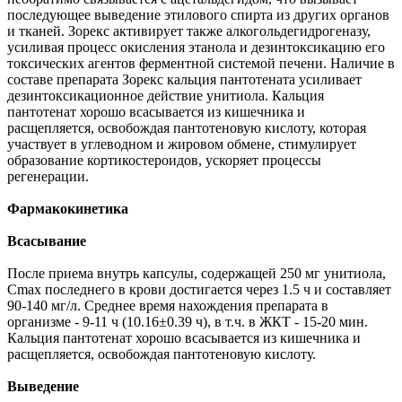
последующее выведение этилового спирта из других органов
и тканей. Зорекс активирует также алкогольдегидрогеназу,
усиливая процесс окисления этанола и дезинтоксикацию его
токсических агентов ферментной системой печени. Наличие в
составе препарата Зорекс кальция пантотената усиливает
дезинтоксикационное действие унитиола. Кальция
пантотенат хорошо всасывается из кишечника и
расщепляется, освобождая пантотеновую кислоту, которая
участвует в углеводном и жировом обмене, стимулирует
образование кортикостероидов, ускоряет процессы
регенерации.
Фармакокинетика
Всасывание
После приема внутрь капсулы, содержащей 250 мг унитиола,
Cmax последнего в крови достигается через 1.5 ч и составляет
90-140 мг/л. Среднее время нахождения препарата в
организме - 9-11 ч (10.16±0.39 ч), в т.ч. в ЖКТ - 15-20 мин.
Кальция пантотенат хорошо всасывается из кишечника и
расщепляется, освобождая пантотеновую кислоту.
Выведение