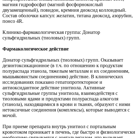
магния гидрофосфат (магний фосфорнокислый
двузамещенный), повидон, кремния диоксид коллоидный.
Состав оболочки капсул: желатин, титана диоксид, азорубин,
понсо 4R.
Клинико-фармакологическая группа: Донатор
сульфгидрильных (тиоловых) групп.
Фармакологическое действие
Донатор сульфгидрильных (тиоловых) групп. Оказывает
дезинтоксикационное (в т.ч. по отношению к продуктам
полураспада этанола, тяжелым металлам и их соединениям,
мышьяковистым соединениям) действие. В клинических
исследованиях показано гепатопротекторное и
антиоксидантное действие унитиола. Активные
сульфгидрильные группы унитиола, взаимодействуя с
тиоловыми ядами и продуктами полураспада алкоголя
(этанола), находящимися в крови и тканях, образуют с ними
нетоксичные соединения (комплексы), которые выводятся с
мочой.
При приеме препарата внутрь унитиол с портальным
кровотоком проникает в печень, где быстро и физиологически
необратимо связывается с ацетальдегидом, что вызывает