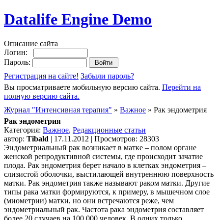
Datalife Engine Demo
Описание сайта
Логин:
Пароль:
Регистрация на сайте!
Забыли пароль?
Вы просматриваете мобильную версию сайта.
Перейти на
полную версию сайта.
Журнал "Интенсивная терапия"
»
Важное
» Рак эндометрия
Рак эндометрия
Категория:
Важное
,
Редакционные статьи
автор:
Tibald
| 17.11.2012 | Просмотров: 28303
Эндометриальный рак возникает в матке – полом органе
женской репродуктивной системы, где происходит зачатие
плода. Рак эндометрия берет начало в клетках эндометрия –
слизистой оболочки, выстилающей внутреннюю поверхность
матки. Рак эндометрия также называют раком матки. Другие
типы рака матки формируются, к примеру, в мышечном слое
(миометрии) матки, но они встречаются реже, чем
эндометриальный рак. Частота рака эндометрия составляет
более 20 случаев на 100.000 человек. В одних только