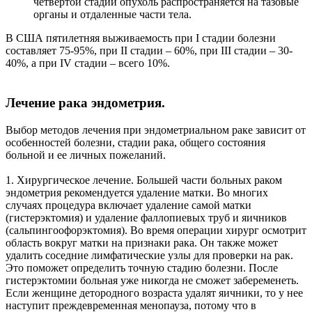
четвертой стадии опухоль распространяется на тазовые
органы и отдаленные части тела.
В США пятилетняя выживаемость при I стадии болезни
составляет 75-95%, при II стадии – 60%, при III стадии – 30-
40%, а при IV стадии – всего 10%.
Лечение рака эндометрия.
Выбор методов лечения при эндометриальном раке зависит от
особенностей болезни, стадии рака, общего состояния
больной и ее личных пожеланий.
1. Хирургическое лечение. Большей части больных раком
эндометрия рекомендуется удаление матки. Во многих
случаях процедура включает удаление самой матки
(гистерэктомия) и удаление фаллопиевых труб и яичников
(сальпингоофорэктомия). Во время операции хирург осмотрит
область вокруг матки на признаки рака. Он также может
удалить соседние лимфатические узлы для проверки на рак.
Это поможет определить точную стадию болезни. После
гистерэктомии больная уже никогда не сможет забеременеть.
Если женщине детородного возраста удалят яичники, то у нее
наступит преждевременная менопауза, потому что в