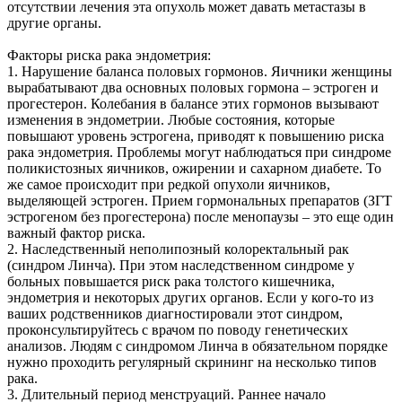
отсутствии лечения эта опухоль может давать метастазы в
другие органы.
Факторы риска рака эндометрия:
1. Нарушение баланса половых гормонов. Яичники женщины
вырабатывают два основных половых гормона – эстроген и
прогестерон. Колебания в балансе этих гормонов вызывают
изменения в эндометрии. Любые состояния, которые
повышают уровень эстрогена, приводят к повышению риска
рака эндометрия. Проблемы могут наблюдаться при синдроме
поликистозных яичников, ожирении и сахарном диабете. То
же самое происходит при редкой опухоли яичников,
выделяющей эстроген. Прием гормональных препаратов (ЗГТ
эстрогеном без прогестерона) после менопаузы – это еще один
важный фактор риска.
2. Наследственный неполипозный колоректальный рак
(синдром Линча). При этом наследственном синдроме у
больных повышается риск рака толстого кишечника,
эндометрия и некоторых других органов. Если у кого-то из
ваших родственников диагностировали этот синдром,
проконсультируйтесь с врачом по поводу генетических
анализов. Людям с синдромом Линча в обязательном порядке
нужно проходить регулярный скрининг на несколько типов
рака.
3. Длительный период менструаций. Раннее начало