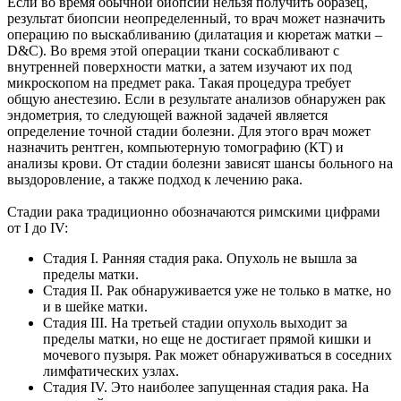
Если во время обычной биопсии нельзя получить образец,
результат биопсии неопределенный, то врач может назначить
операцию по выскабливанию (дилатация и кюретаж матки –
D&C). Во время этой операции ткани соскабливают с
внутренней поверхности матки, а затем изучают их под
микроскопом на предмет рака. Такая процедура требует
общую анестезию. Если в результате анализов обнаружен рак
эндометрия, то следующей важной задачей является
определение точной стадии болезни. Для этого врач может
назначить рентген, компьютерную томографию (КТ) и
анализы крови. От стадии болезни зависят шансы больного на
выздоровление, а также подход к лечению рака.
Стадии рака традиционно обозначаются римскими цифрами
от I до IV:
Стадия I. Ранняя стадия рака. Опухоль не вышла за
пределы матки.
Стадия II. Рак обнаруживается уже не только в матке, но
и в шейке матки.
Стадия III. На третьей стадии опухоль выходит за
пределы матки, но еще не достигает прямой кишки и
мочевого пузыря. Рак может обнаруживаться в соседних
лимфатических узлах.
Стадия IV. Это наиболее запущенная стадия рака. На