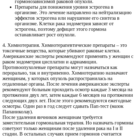
гормонозависимой раковой опухоли.
Препараты для понижения уровня эстрогена в
организме. Это лечение направлено на нейтрализацию
эффектов эстрогена или нарушение его синтеза в
организме. Клетки рака эндометрия зависят от
эстрогена, поэтому дефицит этого гормона
останавливает рост опухоли.
4. Химиотерапия. Химиотерапевтические препараты – это
токсичные вещества, которые убивают раковые клетки.
Американские эксперты рекомендуют применять у женщин с
раком эндометрия цисплатин и адриамицин.
Противоопухолевые препараты могут назначаться как
перорально, так и внутривенно. Химиотерапию назначают
женщинам, у которых опухоль распространилась на
отдаленные органы. После лечения американские эксперты
рекомендуют больным проходить осмотр каждые 3 месяца на
протяжении двух лет, затем каждые 6 месяцев на протяжении
следующих двух лет. После этого рекомендуются ежегодные
осмотры. Один раз в год следует сдавать Пап-тест (мазок
Папаниколау).
После удаления яичников женщинам требуется
заместительная гормональная терапия. Но назначать гормоны
советуют только женщинам после удаления рака на I и II
стадии. В остальных случаях прием гормонов считается