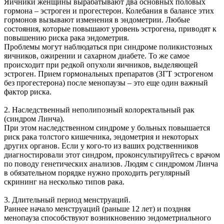
Яичники женщины вырабатывают два основных половых
гормона – эстроген и прогестерон. Колебания в балансе этих
гормонов вызывают изменения в эндометрии. Любые
состояния, которые повышают уровень эстрогена, приводят к
повышению риска рака эндометрия.
Проблемы могут наблюдаться при синдроме поликистозных
яичников, ожирении и сахарном диабете. То же самое
происходит при редкой опухоли яичников, выделяющей
эстроген. Прием гормональных препаратов (ЗГТ эстрогеном
без прогестерона) после менопаузы – это еще один важный
фактор риска.
2. Наследственный неполипозный колоректальный рак
(синдром Линча).
При этом наследственном синдроме у больных повышается
риск рака толстого кишечника, эндометрия и некоторых
других органов. Если у кого-то из ваших родственников
диагностировали этот синдром, проконсультируйтесь с врачом
по поводу генетических анализов. Людям с синдромом Линча
в обязательном порядке нужно проходить регулярный
скрининг на несколько типов рака.
3. Длительный период менструаций.
Раннее начало менструаций (раньше 12 лет) и поздняя
менопауза способствуют возникновению эндометриального