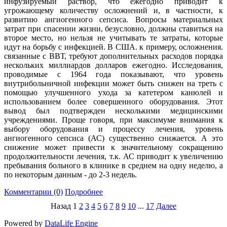
инфузируемый раствор, что ежегодно приводит к
угрожающему количеству осложнений и, в частности, к
развитию ангиогенного сепсиса. Вопросы материальных
затрат при спасении жизни, безусловно, должны ставиться на
второе место, но нельзя не учитывать те затраты, которые
идут на борьбу с инфекцией. В США. к примеру, осложнения.
связанные с ВВТ, требуют дополнительных расходов порядка
нескольких миллиардов долларов ежегодно. Исследования,
проводимые с 1964 года показывают, что уровень
внутрибольничной инфекции может быть снижен на треть с
помощью улучшенного ухода за катетером канюлей и
использованием более совершенного оборудования. Этот
вывод был подтвержден несколькими медицинскими
учреждениями. Проще говоря, при максимуме внимания к
выбору оборудования и процессу лечения, уровень
ангиогенного сепсиса (АС) существенно снижается. А это
снижение может привести к значительному сокращению
продолжительности лечения, т.к. АС приводит к увеличению
пребывания больного в клинике в среднем на одну неделю, а
по некоторым данным - до 2-3 недель.
Комментарии (0)
Подробнее
Назад
1
2
3
4
5
6
7
8
9
10
...
17
Далее
Powered by
DataLife Engine