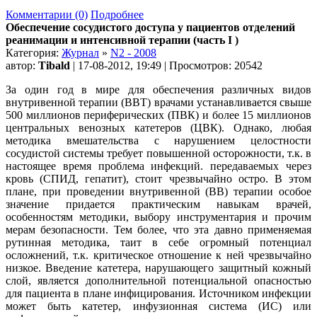
Комментарии (0)
Подробнее
Обеспечение сосудистого доступа у пациентов отделений
реанимации и интенсивной терапии (часть I )
Категория:
Журнал
»
N2 - 2008
автор:
Tibald
| 17-08-2012, 19:49 | Просмотров: 20542
За один год в мире для обеспечения различных видов
внутривенной терапии (ВВТ) врачами устанавливается свыше
500 миллионов периферических (ПВК) и более 15 миллионов
центральных венозных катетеров (ЦВК). Однако, любая
методика вмешательства с нарушением целостности
сосудистой системы требует повышенной осторожности, т.к. в
настоящее время проблема инфекций. передаваемых через
кровь (СПИД, гепатит), стоит чрезвычайно остро. В этом
плане, при проведении внутривенной (ВВ) терапии особое
значение придается практическим навыкам врачей,
особенностям методики, выбору инструментария и прочим
мерам безопасности. Тем более, что эта давно применяемая
рутинная методика, таит в себе огромный потенциал
осложнений, т.к. критическое отношение к ней чрезвычайно
низкое. Введение катетера, нарушающего защитный кожный
слой, является дополнительной потенциальной опасностью
для пациента в плане инфицирования. Источником инфекции
может быть катетер, инфузионная система (ИС) или