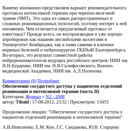
Вашему вниманию представляем вариант рекомендательного
протокола интенсивной терапии при черепно-мозговой
травме (ЧМТ). Это одна из самых распространенных и
сложных реанимационных нозологий, поэтому интерес к ней
неизменен. Чем отличается предлагаемый протокол от
известных? Прежде всего, он воспроизводим и уже хорошо
апробирован как нашими английскими коллегами в
Университет Кембриджа, так и нами самими в клинике
нервных болезней и нейрохирургии ГКБ№40 Екатеринбурга.
Во-вторых, это результат совместной работы
нейрореаниматологов ведущих российских центров: НИИ им.
Н.Н.Бурденко, НИИ им. Н.В.Склифосовского, Военно-
медицинской Академии, НИИ им. А.Л.Поленова.
Комментарии (0)
Подробнее
Обеспечение сосудистого доступа у пациентов отделений
реанимации и интенсивной терапии (часть II)
Категория:
Журнал
»
N2 - 2008
автор:
Tibald
| 17-08-2012, 23:32 | Просмотров: 13453
Продолжение лекции: "Обеспечение сосудистого доступа у
пациентов отделений реанимации и интенсивной терапии"
А.В.Николенко, Е.М. Кон, Г.С. Сандакова, Ю.В. Старцева