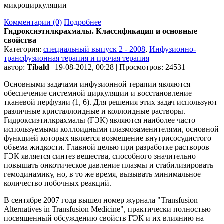
микроциркуляции
Комментарии (0)
Подробнее
Гидроксиэтилкрахмалы. Классификация и основные
свойства
Категория:
специальный выпуск 2 - 2008
,
Инфузионно-
трансфузионная терапия и прочая терапия
автор:
Tibald
| 19-08-2012, 00:28 | Просмотров: 24531
Основными задачами инфузионной терапии являются
обеспечение системной циркуляции и восстановление
тканевой перфузии (1, 6). Для решения этих задач используют
различные кристаллоидные и коллоидные растворы.
Гидроксиэтилкрахмалы (ГЭК) являются наиболее часто
используемыми коллоидными плазмозаменителями, основной
функцией которых является возмещение внутрисосудистого
объема жидкости. Главной целью при разработке растворов
ГЭК является синтез вещества, способного значительно
повышать онкотическое давление плазмы и стабилизировать
гемодинамику, но, в то же время, вызывать минимальное
количество побочных реакций.
В сентябре 2007 года вышел номер журнала "Transfusion
Alternatives in Transfusion Medicine", практически полностью
посвященный обсуждению свойств ГЭК и их влиянию на