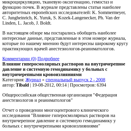
микроциркуляцию, тканевую оксигенацию, гемостаз и
функцию почек. В журнале представлены статьи наиболее
авторитетных европейских исследователей: K. Sommermeyer,
C. Jungheinrich, K. Yuruk, S. Kozek-Langenecker, Ph. Van der
Linden, L. Jacob, J. Boldt.
В настоящем обзоре мы постарались обобщить наиболее
интересные данные, представленные в этом номере журнала,
которые по нашему мнению будут интересны широкому кругу
практикующих врачей анестезиологов-реаниматологов.
Комментарии (0)
Подробнее
Влияние гиперосмолярных растворов на внутричерепное
давление и системную гемодинамику у больных с
внутричерепными кровоизлияниями
Категория:
Журнал
»
специальный выпуск 2 - 2008
автор:
Tibald
| 19-08-2012, 00:14 | Просмотров: 6394
Общероссийская общественная организация "Федерация
анестезиологов и реаниматологов"
Отчет о проведении многоцентрового клинического
исследования "Влияние гиперосмолярных растворов на
внутричерепное давление и системную гемодинамику у
больных с внутричерепными кровоизлияниями"