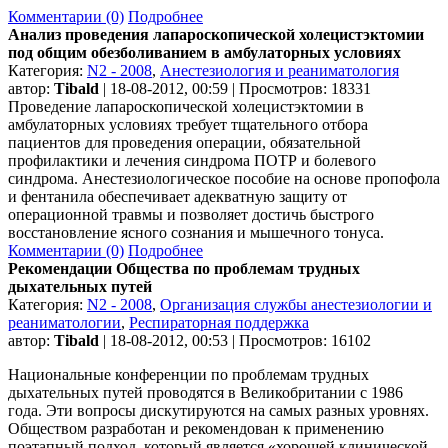
Комментарии (0)
Подробнее
Анализ проведения лапароскопической холецистэктомии
под общим обезболиванием в амбулаторных условиях
Категория:
N2 - 2008
,
Анестезиология и реаниматология
автор:
Tibald
| 18-08-2012, 00:59 | Просмотров: 18331
Проведение лапароскопической холецистэктомии в
амбулаторных условиях требует тщательного отбора
пациентов для проведения операции, обязательной
профилактики и лечения синдрома ПОТР и болевого
синдрома. Анестезиологическое пособие на основе пропофола
и фентанила обеспечивает адекватную защиту от
операционной травмы и позволяет достичь быстрого
восстановление ясного сознания и мышечного тонуса.
Комментарии (0)
Подробнее
Рекомендации Общества по проблемам трудных
дыхательных путей
Категория:
N2 - 2008
,
Организация службы анестезиологии и
реаниматологии
,
Респираторная поддержка
автор:
Tibald
| 18-08-2012, 00:53 | Просмотров: 16102
Национальные конференции по проблемам трудных
дыхательных путей проводятся в Великобритании с 1986
года. Эти вопросы дискутируются на самых разных уровнях.
Обществом разработан и рекомендован к применению
поэтапный подход, который является «хорошей клинической