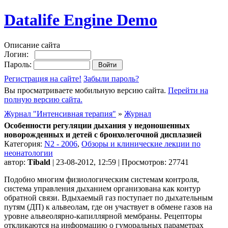
Datalife Engine Demo
Описание сайта
Логин:
Пароль:
Регистрация на сайте!
Забыли пароль?
Вы просматриваете мобильную версию сайта.
Перейти на
полную версию сайта.
Журнал "Интенсивная терапия"
»
Журнал
Особенности регуляции дыхания у недоношенных
новорожденных и детей с бронхолегочной дисплазией
Категория:
N2 - 2006
,
Обзоры и клинические лекции по
неонатологии
автор:
Tibald
| 23-08-2012, 12:59 | Просмотров: 27741
Подобно многим физиологическим системам контроля,
система управления дыханием организована как контур
обратной связи. Вдыхаемый газ поступает по дыхательным
путям (ДП) к альвеолам, где он участвует в обмене газов на
уровне альвеолярно-капиллярной мембраны. Рецепторы
откликаются на информацию о гуморальных параметрах