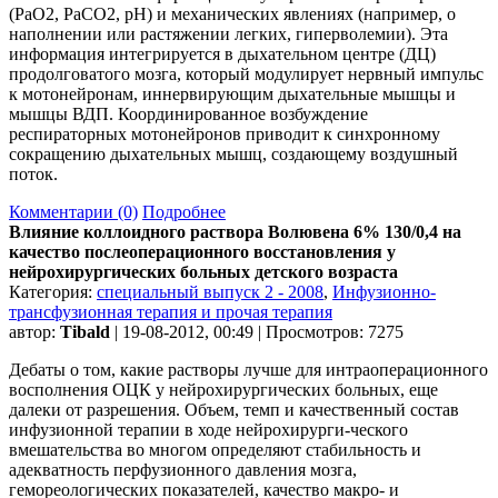
(РаО2, РаСО2, рН) и механических явлениях (например, о
наполнении или растяжении легких, гиперволемии). Эта
информация интегрируется в дыхательном центре (ДЦ)
продолговатого мозга, который модулирует нервный импульс
к мотонейронам, иннервирующим дыхательные мышцы и
мышцы ВДП. Координированное возбуждение
респираторных мотонейронов приводит к синхронному
сокращению дыхательных мышц, создающему воздушный
поток.
Комментарии (0)
Подробнее
Влияние коллоидного раствора Волювена 6% 130/0,4 на
качество послеоперационного восстановления у
нейрохирургических больных детского возраста
Категория:
специальный выпуск 2 - 2008
,
Инфузионно-
трансфузионная терапия и прочая терапия
автор:
Tibald
| 19-08-2012, 00:49 | Просмотров: 7275
Дебаты о том, какие растворы лучше для интраоперационного
восполнения ОЦК у нейрохирургических больных, еще
далеки от разрешения. Объем, темп и качественный состав
инфузионной терапии в ходе нейрохирурги-ческого
вмешательства во многом определяют стабильность и
адекватность перфузионного давления мозга,
гемореологических показателей, качество макро- и