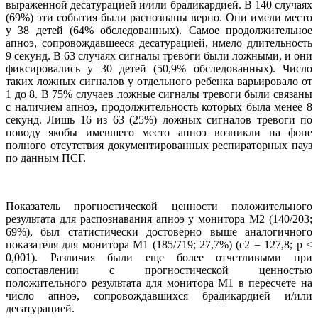
выраженной десатурацией и/или брадикардией. В 140 случаях
(69%) эти события были распознаны верно. Они имели место
у 38 детей (64% обследованных). Самое продолжительное
апноэ, сопровождавшееся десатурацией, имело длительность
9 секунд. В 63 случаях сигналы тревоги были ложными, и они
фиксировались у 30 детей (50,9% обследованных). Число
таких ложных сигналов у отдельного ребенка варьировало от
1 до 8. В 75% случаев ложные сигналы тревоги были связаны
с наличием апноэ, продолжительность которых была менее 8
секунд. Лишь 16 из 63 (25%) ложных сигналов тревоги по
поводу якобы имевшего место апноэ возникли на фоне
полного отсутствия документированных респираторных пауз
по данным ПСГ.
Показатель прогностической ценности положительного
результата для распознавания апноэ у монитора М2 (140/203;
69%), был статистически достоверно выше аналогичного
показателя для монитора М1 (185/719; 27,7%) (c2 = 127,8; р <
0,001). Различия были еще более отчетливыми при
сопоставлении с прогностической ценностью
положительного результата для монитора М1 в пересчете на
число апноэ, сопровождавшихся брадикардией и/или
десатурацией.