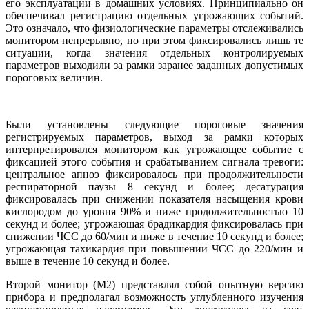
его эксплуатации в домашних условиях. Принципиально он
обеспечивал регистрацию отдельных угрожающих событий.
Это означало, что физиологические параметры отслеживались
монитором непрерывно, но при этом фиксировались лишь те
ситуации, когда значения отдельных контролируемых
параметров выходили за рамки заранее заданных допустимых
пороговых величин.
Были установлены следующие пороговые значения
регистрируемых параметров, выход за рамки которых
интерпретировался монитором как угрожающее событие с
фиксацией этого события и срабатыванием сигнала тревоги:
центральное апноэ фиксировалось при продолжительности
респираторной паузы 8 секунд и более; десатурация
фиксировалась при снижении показателя насыщения крови
кислородом до уровня 90% и ниже продолжительностью 10
секунд и более; угрожающая брадикардия фиксировалась при
снижении ЧСС до 60/мин и ниже в течение 10 секунд и более;
угрожающая тахикардия при повышении ЧСС до 220/мин и
выше в течение 10 секунд и более.
Второй монитор (М2) представлял собой опытную версию
прибора и предполагал возможность углубленного изучения