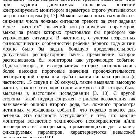
при задании допустимых пороговых значений
контролируемых монитором параметров строго учитываются
возрастные нормы [6, 17]. Можно также попытаться добиться
снижения числа ложных сигналов тревоги за счет задания
менее "жестких" значений контролируемых параметров,
выход за рамки которых трактовался бы прибором как
угрожающая ситуация. В частности, с учетом возрастных
физиологических особенностей ребенка первого года жизни
можно было бы задать большую продолжительность
допустимой респираторной паузы, превышение которой
распознавалось бы монитором как угрожающее событие.
Однако авторы, в исследованиях которых использовались
более высокие пороговые значения продолжительности
респираторной паузы для срабатывания сигнала тревоги (в
частности, 15 секунд и 20 секунд), также выявляли высокую
частоту ложных сигналов, сопоставимую с той, которая была
выявлена в настоящем исследовании [3, 18]. С другой
стороны, такой подход сопряжен с риском возрастания так
называемой ошибки второго рода, т.е. ложного просмотра
истинных угрожающих событий, что гораздо опаснее для
ребенка. Эта опасность усугубляется и тем, что многие
мониторы вследствие технического несовершенства и/или
несовершенства алгоритмов, применяющихся для анализа
фиксируемых параметров, характеризуются невысокой
чувствительностью [19].