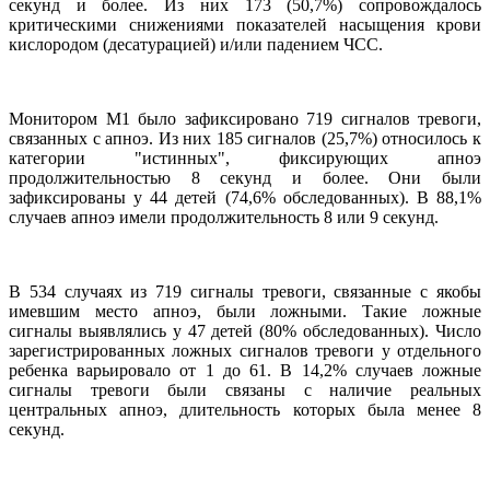
секунд и более. Из них 173 (50,7%) сопровождалось
критическими снижениями показателей насыщения крови
кислородом (десатурацией) и/или падением ЧСС.
Монитором М1 было зафиксировано 719 сигналов тревоги,
связанных с апноэ. Из них 185 сигналов (25,7%) относилось к
категории "истинных", фиксирующих апноэ
продолжительностью 8 секунд и более. Они были
зафиксированы у 44 детей (74,6% обследованных). В 88,1%
случаев апноэ имели продолжительность 8 или 9 секунд.
В 534 случаях из 719 сигналы тревоги, связанные с якобы
имевшим место апноэ, были ложными. Такие ложные
сигналы выявлялись у 47 детей (80% обследованных). Число
зарегистрированных ложных сигналов тревоги у отдельного
ребенка варьировало от 1 до 61. В 14,2% случаев ложные
сигналы тревоги были связаны с наличие реальных
центральных апноэ, длительность которых была менее 8
секунд.