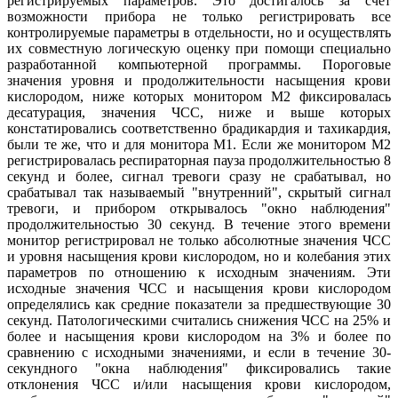
регистрируемых параметров. Это достигалось за счет
возможности прибора не только регистрировать все
контролируемые параметры в отдельности, но и осуществлять
их совместную логическую оценку при помощи специально
разработанной компьютерной программы. Пороговые
значения уровня и продолжительности насыщения крови
кислородом, ниже которых монитором М2 фиксировалась
десатурация, значения ЧСС, ниже и выше которых
констатировались соответственно брадикардия и тахикардия,
были те же, что и для монитора М1. Если же монитором М2
регистрировалась респираторная пауза продолжительностью 8
секунд и более, сигнал тревоги сразу не срабатывал, но
срабатывал так называемый "внутренний", скрытый сигнал
тревоги, и прибором открывалось "окно наблюдения"
продолжительностью 30 секунд. В течение этого времени
монитор регистрировал не только абсолютные значения ЧСС
и уровня насыщения крови кислородом, но и колебания этих
параметров по отношению к исходным значениям. Эти
исходные значения ЧСС и насыщения крови кислородом
определялись как средние показатели за предшествующие 30
секунд. Патологическими считались снижения ЧСС на 25% и
более и насыщения крови кислородом на 3% и более по
сравнению с исходными значениями, и если в течение 30-
секундного "окна наблюдения" фиксировались такие
отклонения ЧСС и/или насыщения крови кислородом,