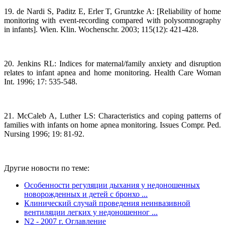
19. de Nardi S, Paditz E, Erler T, Gruntzke A: [Reliability of home
monitoring with event-recording compared with polysomnography
in infants]. Wien. Klin. Wochenschr. 2003; 115(12): 421-428.
20. Jenkins RL: Indices for maternal/family anxiety and disruption
relates to infant apnea and home monitoring. Health Care Woman
Int. 1996; 17: 535-548.
21. McCaleb A, Luther LS: Characteristics and coping patterns of
families with infants on home apnea monitoring. Issues Compr. Ped.
Nursing 1996; 19: 81-92.
Другие новости по теме:
Особенности регуляции дыхания у недоношенных
новорожденных и детей с бронхо ...
Клинический случай проведения неинвазивной
вентиляции легких у недоношенног ...
N2 - 2007 г. Оглавление