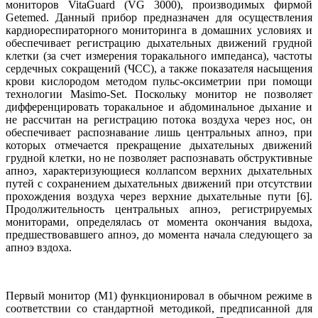
мониторов VitaGuard (VG 3000), производимых фирмой
Getemed. Данный прибор предназначен для осуществления
кардиореспираторного мониторинга в домашних условиях и
обеспечивает регистрацию дыхательных движений грудной
клетки (за счет измерения торакального импеданса), частоты
сердечных сокращений (ЧСС), а также показателя насыщения
крови кислородом методом пульс-оксиметрии при помощи
технологии Masimo-Set. Поскольку монитор не позволяет
дифференцировать торакальное и абдоминальное дыхание и
не рассчитан на регистрацию потока воздуха через нос, он
обеспечивает распознавание лишь центральных апноэ, при
которых отмечается прекращение дыхательных движений
грудной клетки, но не позволяет распознавать обструктивные
апноэ, характеризующиеся коллапсом верхних дыхательных
путей с сохранением дыхательных движений при отсутствии
прохождения воздуха через верхние дыхательные пути [6].
Продолжительность центральных апноэ, регистрируемых
мониторами, определялась от момента окончания выдоха,
предшествовавшего апноэ, до момента начала следующего за
апноэ вздоха.
Первый монитор (М1) функционировал в обычном режиме в
соответствии со стандартной методикой, предписанной для