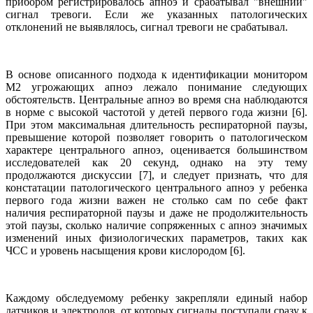
прибором регистрировалось апноэ и срабатывал "внешний"
сигнал тревоги. Если же указанных патологических
отклонений не выявлялось, сигнал тревоги не срабатывал.
В основе описанного подхода к идентификации монитором
М2 угрожающих апноэ лежало понимание следующих
обстоятельств. Центральные апноэ во время сна наблюдаются
в норме с высокой частотой у детей первого года жизни [6].
При этом максимальная длительность респираторной паузы,
превышение которой позволяет говорить о патологическом
характере центрального апноэ, оценивается большинством
исследователей как 20 секунд, однако на эту тему
продолжаются дискуссии [7], и следует признать, что для
констатации патологического центрального апноэ у ребенка
первого года жизни важен не столько сам по себе факт
наличия респираторной паузы и даже не продолжительность
этой паузы, сколько наличие сопряженных с апноэ значимых
изменений иных физиологических параметров, таких как
ЧСС и уровень насыщения крови кислородом [6].
Каждому обследуемому ребенку закрепляли единый набор
датчиков и электродов, от которых сигналы поступали сразу к