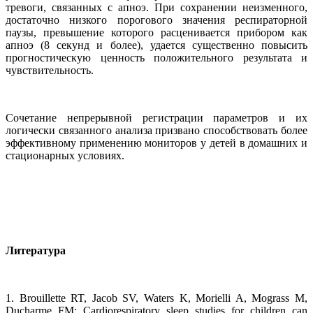
тревоги, связанных с апноэ. При сохранении неизменного,
достаточно низкого порогового значения респираторной
паузы, превышение которого расценивается прибором как
апноэ (8 секунд и более), удается существенно повысить
прогностическую ценность положительного результата и
чувствительность.
Сочетание непрерывной регистрации параметров и их
логически связанного анализа призвано способствовать более
эффективному применению мониторов у детей в домашних и
стационарных условиях.
Литература
1. Brouillette RT, Jacob SV, Waters K, Morielli A, Mograss M,
Ducharme FM: Cardiorespiratory sleep studies for children can