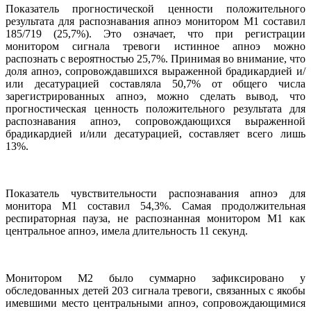
Показатель прогностической ценности положительного
результата для распознавания апноэ монитором М1 составил
185/719 (25,7%). Это означает, что при регистрации
монитором сигнала тревоги истинное апноэ можно
распознать с вероятностью 25,7%. Принимая во внимание, что
доля апноэ, сопровождавшихся выраженной брадикардией и/
или десатурацией составляла 50,7% от общего числа
зарегистрированных апноэ, можно сделать вывод, что
прогностическая ценность положительного результата для
распознавания апноэ, сопровождающихся выраженной
брадикардией и/или десатурацией, составляет всего лишь
13%.
Показатель чувствительности распознавания апноэ для
монитора М1 составил 54,3%. Самая продолжительная
респираторная пауза, не распознанная монитором М1 как
центральное апноэ, имела длительность 11 секунд.
Монитором М2 было суммарно зафиксировано у
обследованных детей 203 сигнала тревоги, связанных с якобы
имевшими место центральными апноэ, сопровождающимися