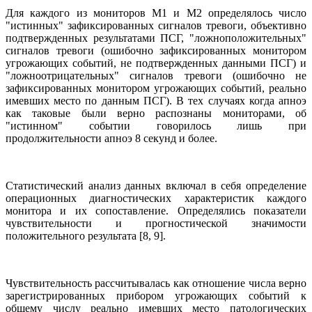
Для каждого из мониторов М1 и М2 определялось число
"истинных" зафиксированных сигналов тревоги, объективно
подтвержденных результатами ПСГ, "ложноположительных"
сигналов тревоги (ошибочно зафиксированных монитором
угрожающих событий, не подтвержденных данными ПСГ) и
"ложноотрицательных" сигналов тревоги (ошибочно не
зафиксированных монитором угрожающих событий, реально
имевших место по данным ПСГ). В тех случаях когда апноэ
как таковые были верно распознаны мониторами, об
"истинном" событии говорилось лишь при
продолжительности апноэ 8 секунд и более.
Статистический анализ данных включал в себя определение
операционных диагностических характеристик каждого
монитора и их сопоставление. Определялись показатели
чувствительности и прогностической значимости
положительного результата [8, 9].
Чувствительность рассчитывалась как отношение числа верно
зарегистрированных прибором угрожающих событий к
общему числу реально имевших место патологических