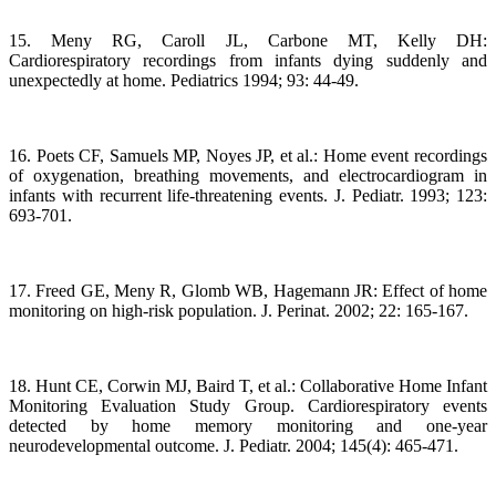
15. Meny RG, Caroll JL, Carbone MT, Kelly DH:
Cardiorespiratory recordings from infants dying suddenly and
unexpectedly at home. Pediatrics 1994; 93: 44-49.
16. Poets CF, Samuels MP, Noyes JP, et al.: Home event recordings
of oxygenation, breathing movements, and electrocardiogram in
infants with recurrent life-threatening events. J. Pediatr. 1993; 123:
693-701.
17. Freed GE, Meny R, Glomb WB, Hagemann JR: Effect of home
monitoring on high-risk population. J. Perinat. 2002; 22: 165-167.
18. Hunt CE, Corwin MJ, Baird T, et al.: Collaborative Home Infant
Monitoring Evaluation Study Group. Cardiorespiratory events
detected by home memory monitoring and one-year
neurodevelopmental outcome. J. Pediatr. 2004; 145(4): 465-471.