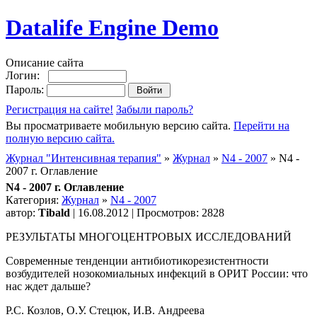
Datalife Engine Demo
Описание сайта
Логин:
Пароль:
Регистрация на сайте!
Забыли пароль?
Вы просматриваете мобильную версию сайта.
Перейти на
полную версию сайта.
Журнал "Интенсивная терапия"
»
Журнал
»
N4 - 2007
» N4 -
2007 г. Оглавление
N4 - 2007 г. Оглавление
Категория:
Журнал
»
N4 - 2007
автор:
Tibald
| 16.08.2012 | Просмотров: 2828
РЕЗУЛЬТАТЫ МНОГОЦЕНТРОВЫХ ИССЛЕДОВАНИЙ
Современные тенденции антибиотикорезистентности
возбудителей нозокомиальных инфекций в ОРИТ России: что
нас ждет дальше?
Р.С. Козлов, О.У. Стецюк, И.В. Андреева