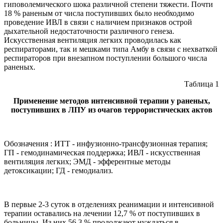
гиповолемического шока различной степени тяжести. Почти
18 % раненым от числа поступивших было необходимо
проведение ИВЛ в связи с наличием признаков острой
дыхательной недостаточности различного генеза.
Искусственная вентиляция легких проводилась как
респираторами, так и мешками типа Амбу в связи с нехваткой
респираторов при внезапном поступлении большого числа
раненых.
Таблица 1
Применение методов интенсивной терапии у раненых,
поступивших в ЛПУ из очагов террористических актов
Обозначения : ИТТ - инфузионно-трансфузионная терапия;
ГП - гемодинамическая поддержка; ИВЛ - искусственная
вентиляция легких; ЭМД - эфферентные методы
детоксикации; ГД - гемодиализ.
В первые 2-3 суток в отделениях реанимации и интенсивной
терапии оставались на лечении 12,7 % от поступивших в
больницы. Из них 56,3 % продолжают нуждаться в