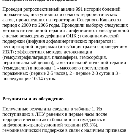
Проведен ретроспективный анализ 991 историй болезней
пораженных, поступивших из очагов террористических
актов, происшедших на территории Северного Кавказа за
период с 2000 по 2006 годы. Проводили выборку следующих
методов интенсивной терапии : инфузионно-трансфузионной
с целью возмещения дефицита ОЦК ; гемодинамической
поддержки (инфузия дофаминергических препаратов) ;
респираторной поддержки (интубация трахеи с проведением
ИВЛ) ; эфферентных методов детоксикации
(гемоультрафильтрация, плазмаферез, гемосорбция,
перитонеальный диализ); заместительной почечной терапии
(гемодиализ) в периоды: 1 - массового поступления
пораженных (первые 2-5 часов), 2 - первые 2-3 суток и 3 -
последующие 10-14 суток.
Результаты и их обсуждение.
Полученные результаты сведены в таблице 1. Из
поступивших в ЛПУ раненых в первые часы после
террористического акта большинство нуждалось в
инфузионно-трансфузионной терапии (69,3%),
гемодинамической поддержке в связи с наличием признаков