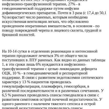
инфузионно-трансфузионной терапии, 27% - в
гемодинамической поддержке путем инфузии
дофаминергических препаратов. Почти в 3 раза (с 17,4 до 50,1
%) возрастает число раненых, которым необходима
искусственная вентиляция легких, что обусловлено
проведением оперативных вмешательств, в основном - по
поводу повреждений черепа и лицевого скелета, грудной и
брюшной полостей.
На 10-14 сутки в отделениях реанимации и интенсивной
терапии продолжают лечиться 3% от общего числа
поступивших в ЛПУ раненых. Как видно из данных таблицы
1, в эти сроки лишь 6% нуждаются в инфузионно-
трансфузионной терапии с целью ликвидации дефицита
ОЦК, 10 % - в гемодинамической и респираторной
поддержке. В связи с развитием эндотоксемии септического
характера у 13 % пациентов проводилась
гемоультрафильтрация, плазмаферез, гемосорбция, в
различной последовательности и в различных сочетаниях. У
6,5 % раненых проводились сеансы гемодиализа в связи с
развитием симптомов острой почечной недостаточности. У
одного раненого с наличием тяжелого сепсиса и острой
почечной недостаточности проводились сеансы