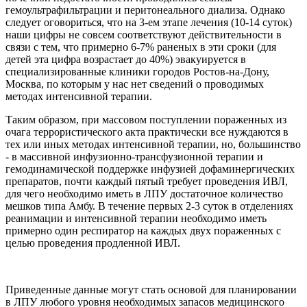
гемоультрафильтрации и перитонеального диализа. Однако
следует оговориться, что на 3-ем этапе лечения (10-14 суток)
наши цифры не совсем соответствуют действительности в
связи с тем, что примерно 6-7% раненых в эти сроки (для
детей эта цифра возрастает до 40%) эвакуируется в
специализированные клиники городов Ростов-на-Дону,
Москва, по которым у нас нет сведений о проводимых
методах интенсивной терапии.
Таким образом, при массовом поступлении пораженных из
очага террористического акта практически все нуждаются в
тех или иных методах интенсивной терапии, но, большинство
- в массивной инфузионно-трансфузионной терапии и
гемодинамической поддержке инфузией дофаминергических
препаратов, почти каждый пятый требует проведения ИВЛ,
для чего необходимо иметь в ЛПУ достаточное количество
мешков типа Амбу. В течение первых 2-3 суток в отделениях
реанимации и интенсивной терапии необходимо иметь
примерно один респиратор на каждых двух пораженных с
целью проведения продленной ИВЛ.
Приведенные данные могут стать основой для планировании
в ЛПУ любого уровня необходимых запасов медицинского