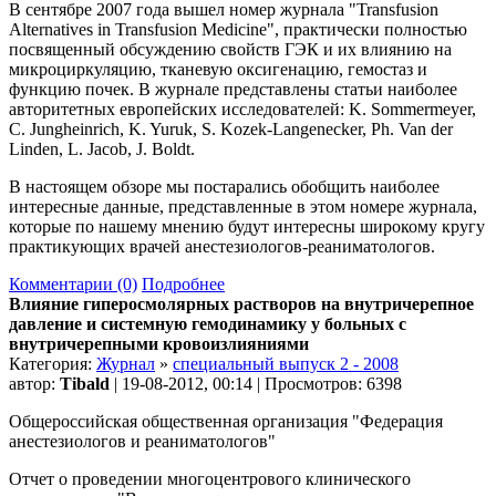
В сентябре 2007 года вышел номер журнала "Transfusion
Alternatives in Transfusion Medicine", практически полностью
посвященный обсуждению свойств ГЭК и их влиянию на
микроциркуляцию, тканевую оксигенацию, гемостаз и
функцию почек. В журнале представлены статьи наиболее
авторитетных европейских исследователей: K. Sommermeyer,
C. Jungheinrich, K. Yuruk, S. Kozek-Langenecker, Ph. Van der
Linden, L. Jacob, J. Boldt.
В настоящем обзоре мы постарались обобщить наиболее
интересные данные, представленные в этом номере журнала,
которые по нашему мнению будут интересны широкому кругу
практикующих врачей анестезиологов-реаниматологов.
Комментарии (0)
Подробнее
Влияние гиперосмолярных растворов на внутричерепное
давление и системную гемодинамику у больных с
внутричерепными кровоизлияниями
Категория:
Журнал
»
специальный выпуск 2 - 2008
автор:
Tibald
| 19-08-2012, 00:14 | Просмотров: 6398
Общероссийская общественная организация "Федерация
анестезиологов и реаниматологов"
Отчет о проведении многоцентрового клинического