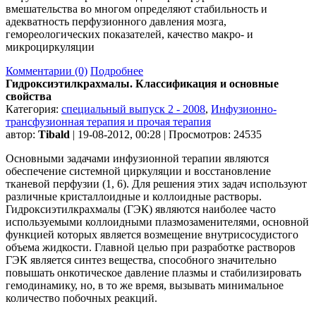
вмешательства во многом определяют стабильность и
адекватность перфузионного давления мозга,
гемореологических показателей, качество макро- и
микроциркуляции
Комментарии (0)
Подробнее
Гидроксиэтилкрахмалы. Классификация и основные
свойства
Категория:
специальный выпуск 2 - 2008
,
Инфузионно-
трансфузионная терапия и прочая терапия
автор:
Tibald
| 19-08-2012, 00:28 | Просмотров: 24535
Основными задачами инфузионной терапии являются
обеспечение системной циркуляции и восстановление
тканевой перфузии (1, 6). Для решения этих задач используют
различные кристаллоидные и коллоидные растворы.
Гидроксиэтилкрахмалы (ГЭК) являются наиболее часто
используемыми коллоидными плазмозаменителями, основной
функцией которых является возмещение внутрисосудистого
объема жидкости. Главной целью при разработке растворов
ГЭК является синтез вещества, способного значительно
повышать онкотическое давление плазмы и стабилизировать
гемодинамику, но, в то же время, вызывать минимальное
количество побочных реакций.