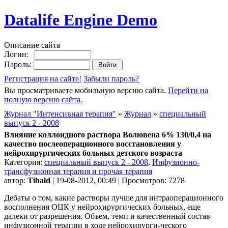
Datalife Engine Demo
Описание сайта
Логин:
Пароль:
Регистрация на сайте!
Забыли пароль?
Вы просматриваете мобильную версию сайта.
Перейти на
полную версию сайта.
Журнал "Интенсивная терапия"
»
Журнал
»
специальный
выпуск 2 - 2008
Влияние коллоидного раствора Волювена 6% 130/0,4 на
качество послеоперационного восстановления у
нейрохирургических больных детского возраста
Категория:
специальный выпуск 2 - 2008
,
Инфузионно-
трансфузионная терапия и прочая терапия
автор:
Tibald
| 19-08-2012, 00:49 | Просмотров: 7278
Дебаты о том, какие растворы лучше для интраоперационного
восполнения ОЦК у нейрохирургических больных, еще
далеки от разрешения. Объем, темп и качественный состав
инфузионной терапии в ходе нейрохирурги-ческого