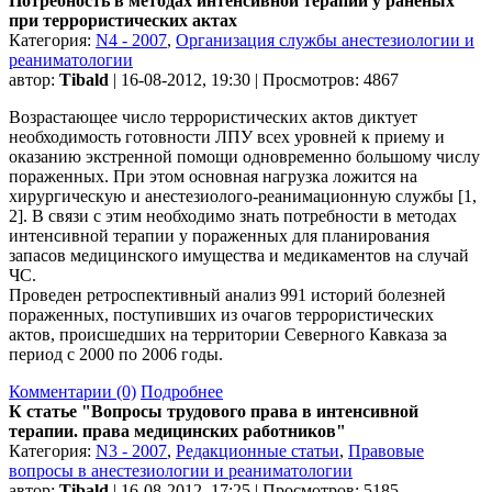
Потребность в методах интенсивной терапии у раненых
при террористических актах
Категория:
N4 - 2007
,
Организация службы анестезиологии и
реаниматологии
автор:
Tibald
| 16-08-2012, 19:30 | Просмотров: 4867
Возрастающее число террористических актов диктует
необходимость готовности ЛПУ всех уровней к приему и
оказанию экстренной помощи одновременно большому числу
пораженных. При этом основная нагрузка ложится на
хирургическую и анестезиолого-реанимационную службы [1,
2]. В связи с этим необходимо знать потребности в методах
интенсивной терапии у пораженных для планирования
запасов медицинского имущества и медикаментов на случай
ЧС.
Проведен ретроспективный анализ 991 историй болезней
пораженных, поступивших из очагов террористических
актов, происшедших на территории Северного Кавказа за
период с 2000 по 2006 годы.
Комментарии (0)
Подробнее
К статье "Вопросы трудового права в интенсивной
терапии. права медицинских работников"
Категория:
N3 - 2007
,
Редакционные статьи
,
Правовые
вопросы в анестезиологии и реаниматологии
автор:
Tibald
| 16-08-2012, 17:25 | Просмотров: 5185