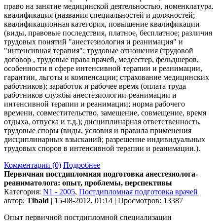
право на занятие медицинской деятельностью, номенклатура.
квалификация (названия специальностей и должностей;
квалификационная категория, повышение квалификации
(виды, правовые последствия, платное, бесплатное; различия
трудовых понятий "анестезиология и реанимация" и
"интенсивная терапия"; трудовые отношения (трудовой
договор , трудовые права врачей, медсестер, фельдшеров,
особенности в сфере интенсивной терапии и реанимации,
гарантии, льготы и компенсации; страхование медицинских
работников); заработок и рабочее время (оплата труда
работников службы анестезиологии-реанимации и
интенсивной терапии и реанимации; норма рабочего
времени, совместительство, замещение, совмещение, время
отдыха, отпуска и т.д.); дисциплинарная ответственность,
трудовые споры (виды, условия и правила применения
дисциплинарных взысканий; разрешение индивидуальных
трудовых споров в интенсивной терапии и реанимации.).
Комментарии (0)
Подробнее
Первичная постдипломная подготовка анестезиолога-
реаниматолога: опыт, проблемы, перспективы
Категория:
N1 - 2005
,
Постдипломная подготовка врачей
автор:
Tibald
| 15-08-2012, 01:14 | Просмотров: 13387
Опыт первичной постдипломной специализации