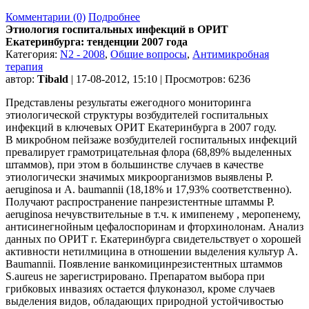
Комментарии (0)
Подробнее
Этиология госпитальных инфекций в ОРИТ
Екатеринбурга: тенденции 2007 года
Категория:
N2 - 2008
,
Общие вопросы
,
Антимикробная
терапия
автор:
Tibald
| 17-08-2012, 15:10 | Просмотров: 6236
Представлены результаты ежегодного мониторинга
этиологической структуры возбудителей госпитальных
инфекций в ключевых ОРИТ Екатеринбурга в 2007 году.
В микробном пейзаже возбудителей госпитальных инфекций
превалирует грамотрицательная флора (68,89% выделенных
штаммов), при этом в большинстве случаев в качестве
этиологически значимых микроорганизмов выявлены P.
aeruginosa и A. baumannii (18,18% и 17,93% соответственно).
Получают распространение панрезистентные штаммы P.
aeruginosa нечувствительные в т.ч. к имипенему , меропенему,
антисинегнойным цефалоспоринам и фторхинолонам. Анализ
данных по ОРИТ г. Екатеринбурга свидетельствует о хорошей
активности нетилмицина в отношении выделения культур A.
Baumannii. Появление ванкомицинрезистентных штаммов
S.aureus не зарегистрировано. Препаратом выбора при
грибковых инвазиях остается флуконазол, кроме случаев
выделения видов, обладающих природной устойчивостью