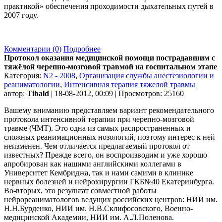
практикой» обеспечения проходимости дыхательных путей в
2007 году.
Комментарии (0)
Подробнее
Протокол оказания медицинской помощи пострадавшим с
тяжёлой черепно-мозговой травмой на госпитальном этапе
Категория:
N2 - 2008
,
Организация службы анестезиологии и
реаниматологии
,
Интенсивная терапия тяжелой травмы
автор:
Tibald
| 18-08-2012, 00:09 | Просмотров: 25160
Вашему вниманию представляем вариант рекомендательного
протокола интенсивной терапии при черепно-мозговой
травме (ЧМТ). Это одна из самых распространенных и
сложных реанимационных нозологий, поэтому интерес к ней
неизменен. Чем отличается предлагаемый протокол от
известных? Прежде всего, он воспроизводим и уже хорошо
апробирован как нашими английскими коллегами в
Университет Кембриджа, так и нами самими в клинике
нервных болезней и нейрохирургии ГКБ№40 Екатеринбурга.
Во-вторых, это результат совместной работы
нейрореаниматологов ведущих российских центров: НИИ им.
Н.Н.Бурденко, НИИ им. Н.В.Склифосовского, Военно-
медицинской Академии, НИИ им. А.Л.Поленова.