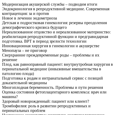
Модернизация акушерской службы – подводим итоги
Эндокринология в репродуктивной медицине. Современная
контрацепция: за и против
Новое в лечении эндометриоза
Детская и подростковая гинекология: резервы преодоления
демографического кризиса будущего
Нереализованное отцовство и нереализованное материнство:
реабилитация репродуктивной функции и предгравидарная
подготовка. ВРТ в период зрелости технологии
Инновационная хирургия в гинекологии и акушерстве
Менопауза – не приговор
Сверхранние преждевременные роды – проблемы и их
решение
Плод, как равноправный пациент: внутриутробная хирургия в
перинатальной медицине (инвазивные вмешательства в
патологию плода)
Подготовка к родам и интранатальный сервис с позиций
доказательной медицины
Многоплодная беременность. Проблемы и пути решения
Оценка состояния фетоплацентарного комплекса: врач или
машина?
Здоровый новорожденный: пациент или клиент?
Тромбофилия: роль в развитии репродуктивных и
перинатальных проблем