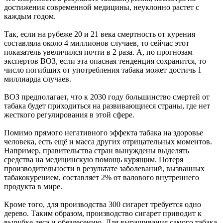
достижения современной медицины, неуклонно растет с
каждым годом.
Так, если на рубеже 20 и 21 века смертность от курения
составляла около 4 миллионов случаев, то сейчас этот
показатель увеличился почти в 2 раза. А, по прогнозам
экспертов ВОЗ, если эта опасная тенденция сохранится, то
число погибших от употребления табака может достичь 1
миллиарда случаев.
ВОЗ предполагает, что к 2030 году большинство смертей от
табака будет приходиться на развивающиеся страны, где нет
жесткого регулирования в этой сфере.
Помимо прямого негативного эффекта табака на здоровье
человека, есть ещё и масса других отрицательных моментов.
Например, правительства стран вынуждены выделять
средства на медицинскую помощь курящим. Потеря
производительности в результате заболеваний, вызванных
табакокурением, составляет 2% от валового внутреннего
продукта в мире.
Кроме того, для производства 300 сигарет требуется одно
дерево. Таким образом, производство сигарет приводит к
вырубке леса и обезлесению. Для выращивания самого табака