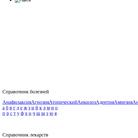
Справочник болезней
Анафилаксия
Агнозия
Атопический
Анкилоз
Адентия
Амнезия
Ан
а
б
в
г
д
е
ж
з
и
й
к
л
м
н
о
п
р
с
т
у
ф
х
ц
ч
ш
щ
э
ю
я
Справочник лекарств