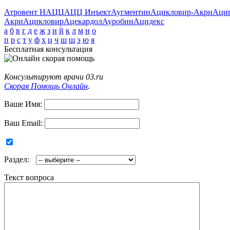
Атровент Н
АЦЦ
АЦЦ Инъект
Аугментин
Ацикловир-Акри
Аци
Акри
Ацикловир
Ацекардол
Ауробин
Ацидекс
а
б
в
г
д
е
ж
з
и
й
к
л
м
н
о
п
р
с
т
у
ф
х
ц
ч
ш
щ
э
ю
я
Бесплатная консультация
Консультируют врачи 03.ru
Скорая Помощь Онлайн
.
Ваше Имя:
Ваш Email:
Раздел:
Текст вопроса