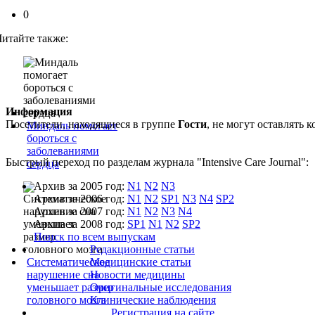
0
Читайте также:
Информация
Посетители, находящиеся в группе
Гости
, не могут оставлять
Миндаль помогает
бороться с
заболеваниями
Быстрый переход по разделам журнала "Intensive Care Journal":
сердца
Архив за 2005 год:
N1
N2
N3
Архив за 2006 год:
N1
N2
SP1
N3
N4
SP2
Архив за 2007 год:
N1
N2
N3
N4
Архив за 2008 год:
SP1
N1
N2
SP2
Поиск по всем выпускам
Редакционные статьи
Систематическое
Медицинские статьи
нарушение сна
Новости медицины
уменьшает размер
Оригинальные исследования
головного мозга
Клинические наблюдения
Регистрация на сайте