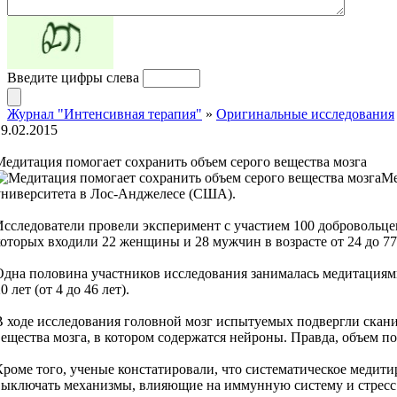
Введите цифры слева
Журнал "Интенсивная терапия"
»
Оригинальные исследования
19.02.2015
Медитация помогает сохранить объем серого вещества мозга
Ме
университета в Лос-Анджелесе (США).
Исследователи провели эксперимент с участием 100 добровольцев
которых входили 22 женщины и 28 мужчин в возрасте от 24 до 77 
Одна половина участников исследования занималась медитациями
0 лет (от 4 до 46 лет).
В ходе исследования головной мозг испытуемых подвергли скани
вещества мозга, в котором содержатся нейроны. Правда, объем 
Кроме того, ученые констатировали, что систематическое медит
выключать механизмы, влияющие на иммунную систему и стресс