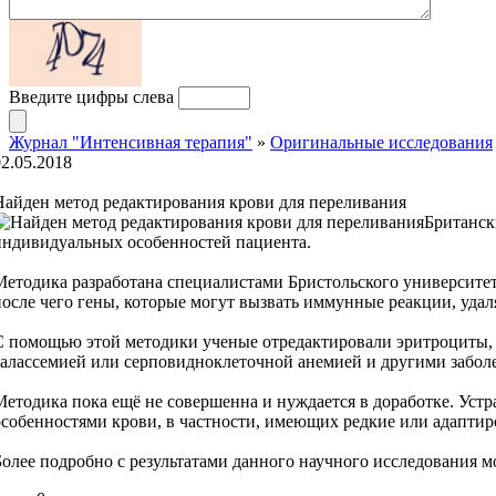
Введите цифры слева
Журнал "Интенсивная терапия"
»
Оригинальные исследования
02.05.2018
Найден метод редактирования крови для переливания
Британск
индивидуальных особенностей пациента.
Методика разработана специалистами Бристольского университет
после чего гены, которые могут вызвать иммунные реакции, удал
С помощью этой методики ученые отредактировали эритроциты, п
талассемией или серповидноклеточной анемией и другими забол
Методика пока ещё не совершенна и нуждается в доработке. Устр
особенностями крови, в частности, имеющих редкие или адапти
Более подробно с результатами данного научного исследования м