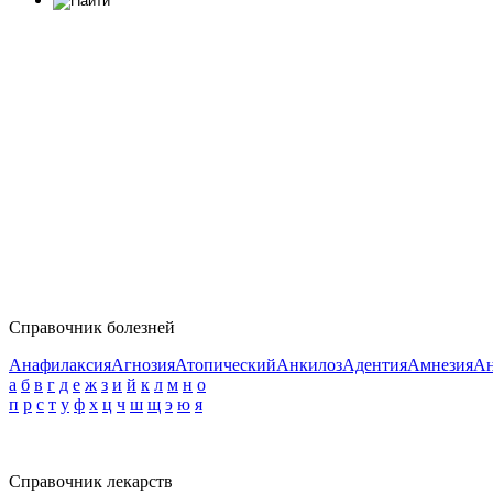
Справочник болезней
Анафилаксия
Агнозия
Атопический
Анкилоз
Адентия
Амнезия
Ан
а
б
в
г
д
е
ж
з
и
й
к
л
м
н
о
п
р
с
т
у
ф
х
ц
ч
ш
щ
э
ю
я
Справочник лекарств