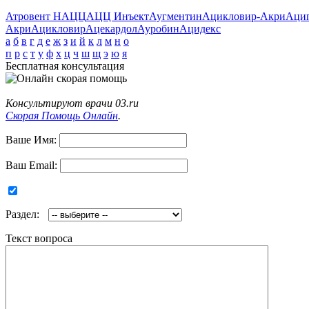
Атровент Н
АЦЦ
АЦЦ Инъект
Аугментин
Ацикловир-Акри
Аци
Акри
Ацикловир
Ацекардол
Ауробин
Ацидекс
а
б
в
г
д
е
ж
з
и
й
к
л
м
н
о
п
р
с
т
у
ф
х
ц
ч
ш
щ
э
ю
я
Бесплатная консультация
Консультируют врачи 03.ru
Скорая Помощь Онлайн
.
Ваше Имя:
Ваш Email:
Раздел:
Текст вопроса