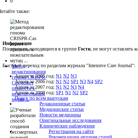
0
Читайте также:
Информация
Посетители, находящиеся в группе
Гости
, не могут оставлять
Быстрый переход по разделам журнала "Intensive Care Journal":
Метод
редактирования
Архив за 2005 год:
N1
N2
N3
генома CRISPR-
Архив за 2006 год:
N1
N2
SP1
N3
N4
SP2
Cas может
Архив за 2007 год:
N1
N2
N3
N4
привести к
Архив за 2008 год:
SP1
N1
N2
SP2
нежелательным
Поиск по всем выпускам
мутац ...
Редакционные статьи
Медицинские статьи
Новости медицины
Оригинальные исследования
Клинические наблюдения
Регистрация на сайте
Рекомендации авторам статей