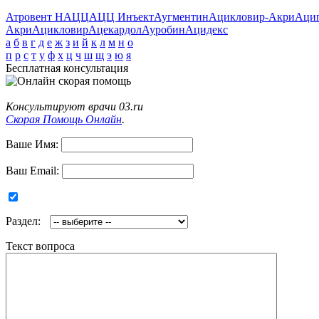
Атровент Н
АЦЦ
АЦЦ Инъект
Аугментин
Ацикловир-Акри
Аци
Акри
Ацикловир
Ацекардол
Ауробин
Ацидекс
а
б
в
г
д
е
ж
з
и
й
к
л
м
н
о
п
р
с
т
у
ф
х
ц
ч
ш
щ
э
ю
я
Бесплатная консультация
Консультируют врачи 03.ru
Скорая Помощь Онлайн
.
Ваше Имя:
Ваш Email:
Раздел:
Текст вопроса