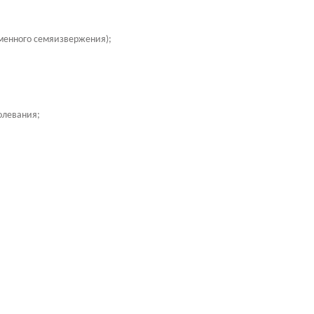
менного семяизвержения);
олевания;