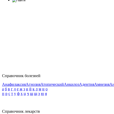
Справочник болезней
Анафилаксия
Агнозия
Атопический
Анкилоз
Адентия
Амнезия
Ан
а
б
в
г
д
е
ж
з
и
й
к
л
м
н
о
п
р
с
т
у
ф
х
ц
ч
ш
щ
э
ю
я
Справочник лекарств