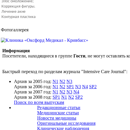
Элос омоложение;
Коррекция фигуры.
Лечение акне
Контурная пластика
Фотогаллерея
Информация
Посетители, находящиеся в группе
Гости
, не могут оставлять
Быстрый переход по разделам журнала "Intensive Care Journal":
Архив за 2005 год:
N1
N2
N3
Архив за 2006 год:
N1
N2
SP1
N3
N4
SP2
Архив за 2007 год:
N1
N2
N3
N4
Архив за 2008 год:
SP1
N1
N2
SP2
Поиск по всем выпускам
Редакционные статьи
Медицинские статьи
Новости медицины
Оригинальные исследования
Клинические наблюдения