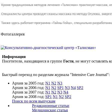
Кроме традиционных методов лечения «Талисман» практикует массаж, и
Специалисты центра проводят сеансы массажа по методу Огулова, энерг
Также здесь работает программа «Тайны Гейш», специально разработанн
Фотогаллерея
Информация
Посетители, находящиеся в группе
Гости
, не могут оставлять
Быстрый переход по разделам журнала "Intensive Care Journal":
Архив за 2005 год:
N1
N2
N3
Архив за 2006 год:
N1
N2
SP1
N3
N4
SP2
Архив за 2007 год:
N1
N2
N3
N4
Архив за 2008 год:
SP1
N1
N2
SP2
Поиск по всем выпускам
Редакционные статьи
Медицинские статьи