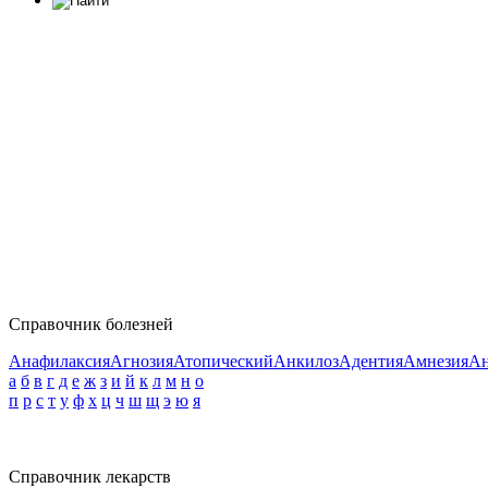
Справочник болезней
Анафилаксия
Агнозия
Атопический
Анкилоз
Адентия
Амнезия
Ан
а
б
в
г
д
е
ж
з
и
й
к
л
м
н
о
п
р
с
т
у
ф
х
ц
ч
ш
щ
э
ю
я
Справочник лекарств