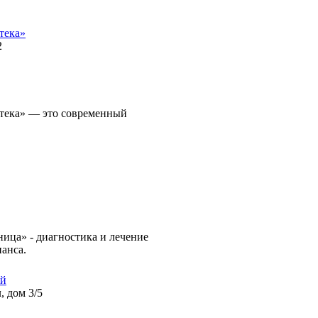
тека»
2
птека» — это современный
ица» - диагностика и лечение
анса.
ой
, дом 3/5