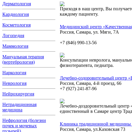
Дерматология
Приходя в наш центр, Вы получае
каждому пациенту.
Кардиология
Косметология
Медицинский центр «Качественная
Россия, Самара, ул. Мяги, 7А
Логопедия
+7 (846) 990-13-56
Маммология
Мануальная терапия
Консультации невролога, мануально
(вертебрология)
физиотерапевта, педиатра.
Наркология
Лечебно-оздоровительный центр «
Неврология
Россия, Самара, 4-й проезд, 66
+7 (927) 241-87-96
Нейрохирургия
Нетрадиционная
Лечебно-доздоровительный центр
медицина
единственный в Самаре центр Тра
Нефрология (болезни
Клиника традиционной медицины
почек и мочевых
Россия, Самара, ул.Каховская 73
пузырей)