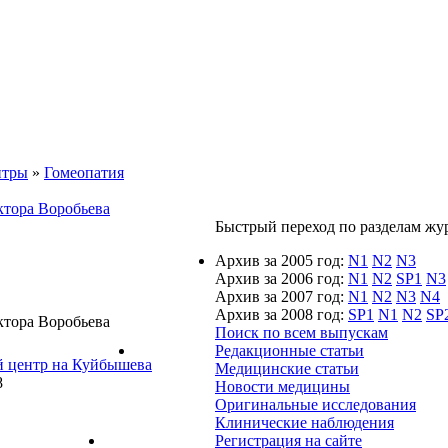
нтры
»
Гомеопатия
тора Воробьева
Быстрый переход по разделам журн
Архив за 2005 год:
N1
N2
N3
Архив за 2006 год:
N1
N2
SP1
N3
Архив за 2007 год:
N1
N2
N3
N4
Архив за 2008 год:
SP1
N1
N2
SP
тора Воробьева
Поиск по всем выпускам
Редакционные статьи
й центр на Куйбышева
Медицинские статьи
8
Новости медицины
Оригинальные исследования
Клинические наблюдения
Регистрация на сайте