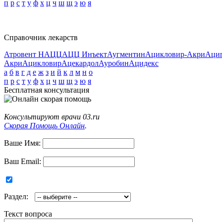
п
р
с
т
у
ф
х
ц
ч
ш
щ
э
ю
я
Справочник лекарств
Атровент Н
АЦЦ
АЦЦ Инъект
Аугментин
Ацикловир-Акри
Аци
Акри
Ацикловир
Ацекардол
Ауробин
Ацидекс
а
б
в
г
д
е
ж
з
и
й
к
л
м
н
о
п
р
с
т
у
ф
х
ц
ч
ш
щ
э
ю
я
Бесплатная консультация
Консультируют врачи 03.ru
Скорая Помощь Онлайн
.
Ваше Имя:
Ваш Email:
Раздел:
Текст вопроса