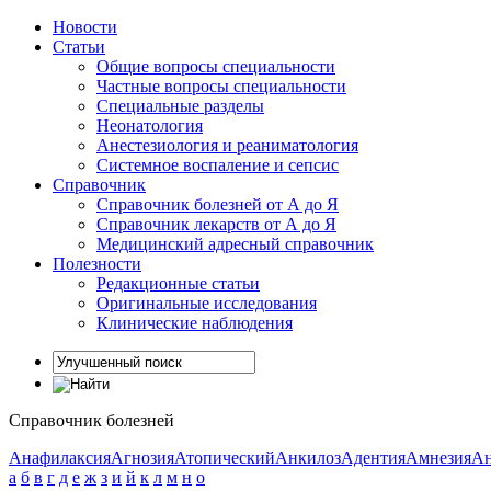
Новости
Статьи
Общие вопросы специальности
Частные вопросы специальности
Специальные разделы
Неонатология
Анестезиология и реаниматология
Системное воспаление и сепсис
Справочник
Справочник болезней от А до Я
Справочник лекарств от А до Я
Медицинский адресный справочник
Полезности
Редакционные статьи
Оригинальные исследования
Клинические наблюдения
Справочник болезней
Анафилаксия
Агнозия
Атопический
Анкилоз
Адентия
Амнезия
Ан
а
б
в
г
д
е
ж
з
и
й
к
л
м
н
о