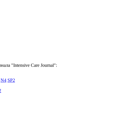
ала "Intensive Care Journal":
N4
SP2
2