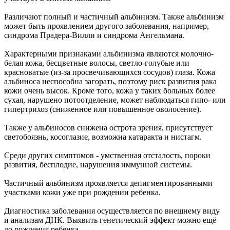
Различают полный и частичный альбинизм. Также альбинизм
может быть проявлением другого заболевания, например,
синдрома Прадера-Вилли и синдрома Ангельмана.
Характерными признаками альбинизма являются молочно-
белая кожа, бесцветные волосы, светло-голубые или
красноватые (из-за просвечивающихся сосудов) глаза. Кожа
альбиноса неспособна загорать, поэтому риск развития рака
кожи очень высок. Кроме того, кожа у таких больных более
сухая, нарушено потоотделение, может наблюдаться гипо- или
гипертрихоз (сниженное или повышенное оволосение).
Также у альбиносов снижена острота зрения, присутствует
светобоязнь, косоглазие, возможна катаракта и нистагм.
Среди других симптомов - умственная отсталость, пороки
развития, бесплодие, нарушения иммунной системы.
Частичный альбинизм проявляется депигментированными
участками кожи уже при рождении ребенка.
Диагностика заболевания осуществляется по внешнему виду
и анализам ДНК. Выявить генетический эффект можно ещё
до рождения ребенка.