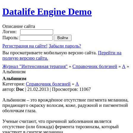
Datalife Engine Demo
Описание сайта
Логин:
Пароль:
Регистрация на сайте!
Забыли пароль?
Вы просматриваете мобильную версию сайта.
Перейти на
полную версию сайта.
Журнал "Интенсивная терапия"
»
Справочник болезней
»
А
»
Альбинизм
Альбинизм
Категория:
Справочник болезней
»
А
автор:
Doc
| 21.02.2013 | Просмотров: 11067
Альбинизм – это врождённое отсутствие пигмента меланина,
придающего окраску волосам, коже, радужной и пигментной
оболочкам глаза.
Ученые считают, что причиной заболевания является
отсутствие (или блокада) фермента тирозиназы, который
участвует в синтезе меланина.