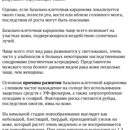
Однако, если базально-клеточная карцинома локализуется
около глаза, полости рта, кости или вблизи головного мозга,
последствия её роста могут быть опасными.
Базально-клеточная карцинома чаще всего возникает на
участках кожи, подвергающихся воздействию солнечных
лучей.
Чаще всего этот вид рака развивается у светлокожих, очень
часто у альбиносов и больных некоторыми наследственными
синдромами (пигментная ксеродерма). Представители
мужского пола болеют данным видом рака кожи несколько
чаще, чем женщины.
Основная
причина развития
базально-клеточной карциномы
- слишком частое нахождение на солнце без использования
защитных средств с УФ-фильтром, а также злоупотребление
походами в солярий. Факторами риска считаются рубцы,
последствия ожогов, язвы на коже.
На начальной стадии новообразование выглядит как
небольшой, блестящий, твердый, приподнятый узелок на
коже, который растет очень медленно и не воспринимается
как новообразование. При этом некоторые вырастают на 1,3