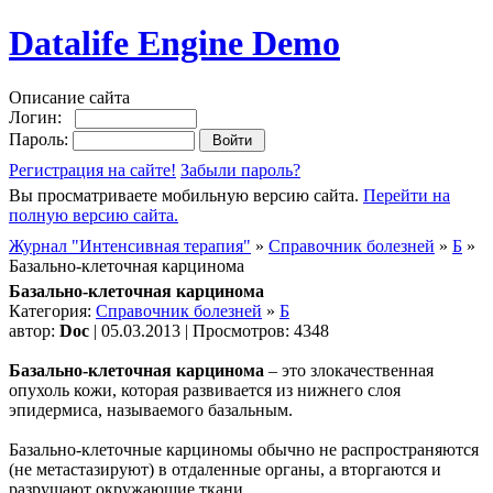
Datalife Engine Demo
Описание сайта
Логин:
Пароль:
Регистрация на сайте!
Забыли пароль?
Вы просматриваете мобильную версию сайта.
Перейти на
полную версию сайта.
Журнал "Интенсивная терапия"
»
Справочник болезней
»
Б
»
Базально-клеточная карцинома
Базально-клеточная карцинома
Категория:
Справочник болезней
»
Б
автор:
Doc
| 05.03.2013 | Просмотров: 4348
Базально-клеточная карцинома
– это злокачественная
опухоль кожи, которая развивается из нижнего слоя
эпидермиса, называемого базальным.
Базально-клеточные карциномы обычно не распространяются
(не метастазируют) в отдаленные органы, а вторгаются и
разрушают окружающие ткани.