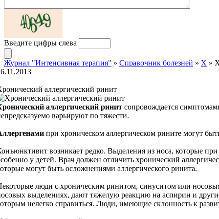
Введите цифры слева
Журнал "Интенсивная терапия"
»
Справочник болезней
»
Х
» Х
26.11.2013
Хронический аллергический ринит
Хронический аллергический ринит
сопровождается симптомами
непредсказуемо варьируют по тяжести.
Аллергенами
при хроническом аллергическом рините могут быт
Конъюнктивит возникает редко. Выделения из носа, которые при
особенно у детей. Врач должен отличить хронический аллергичес
которые могут быть осложнениями аллергического ринита.
Некоторые люди с хроническим ринитом, синуситом или носовым
носовых выделениях, дают тяжелую реакцию на аспирин и другие
которым нелегко справиться. Люди, имеющие склонность к разв