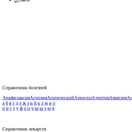
Справочник болезней
Анафилаксия
Агнозия
Атопический
Анкилоз
Адентия
Амнезия
Ан
а
б
в
г
д
е
ж
з
и
й
к
л
м
н
о
п
р
с
т
у
ф
х
ц
ч
ш
щ
э
ю
я
Справочник лекарств