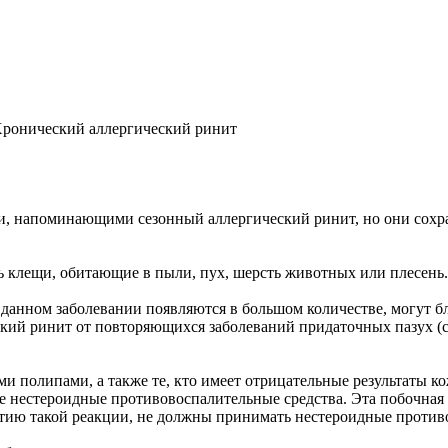
ронический аллергический ринит
, напоминающими сезонный аллергический ринит, но они сохран
ь клещи, обитающие в пыли, пух, шерсть животных или плесень.
 данном заболевании появляются в большом количестве, могут б
кий ринит от повто­ря­ющихся заболеваний придаточных пазух (с
и полипами, а также те, кто имеет отрицательные результаты 
 нестероидные противовоспалительные средства. Эта побочная 
итию такой реакции, не должны принимать нестероидные против