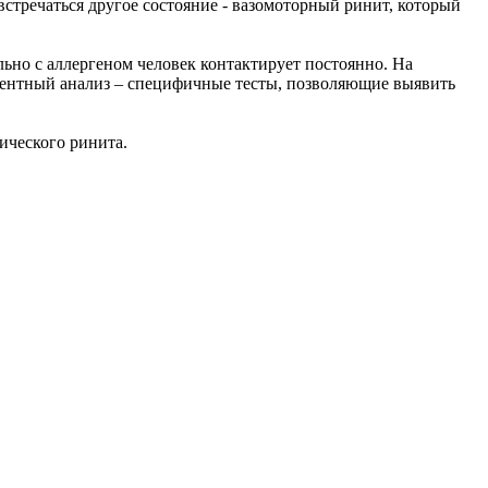
стречаться другое состояние - вазомоторный ринит, который
ьно с аллергеном человек контактирует постоянно. На
ментный анализ – специфичные тесты, позволяющие выявить
ического ринита.