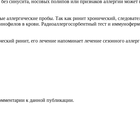
без синусита, носовых полипов или признаков аллергии может в
е аллергические пробы. Так как ринит хронический, следовател
зинофилов в крови. Радиоаллергосорбентный тест и иммунофер
ский ринит, его лечение напоминает лечение сезонного аллерг
 комментарии к данной публикации.