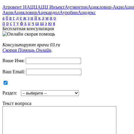
Атровент Н
АЦЦ
АЦЦ Инъект
Аугментин
Ацикловир-Акри
Аци
Акри
Ацикловир
Ацекардол
Ауробин
Ацидекс
а
б
в
г
д
е
ж
з
и
й
к
л
м
н
о
п
р
с
т
у
ф
х
ц
ч
ш
щ
э
ю
я
Бесплатная консультация
Консультируют врачи 03.ru
Скорая Помощь Онлайн
.
Ваше Имя:
Ваш Email:
Раздел:
Текст вопроса