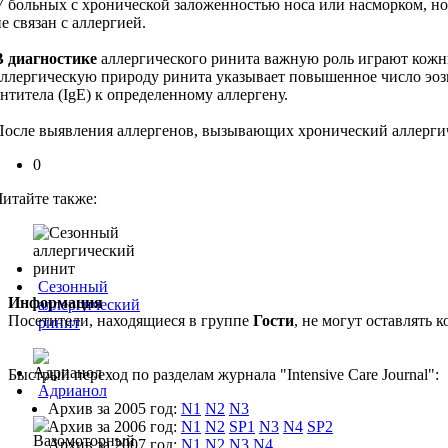
У больных с хронической заложенностью носа или насморком, но 
е связан с аллергией.
В диагностике
аллергического ринита важную роль играют кожны
аллергическую природу ринита указывает повышенное число эо
антитела (IgE) к определенному аллергену.
После выявления аллергенов, вызывающих хронический аллергиче
0
Читайте также:
Сезонный
Информация
аллергический
Посетители, находящиеся в группе
Гости
, не могут оставлять
ринит
Быстрый переход по разделам журнала "Intensive Care Journal":
Адрианол
Архив за 2005 год:
N1
N2
N3
Архив за 2006 год:
N1
N2
SP1
N3
N4
SP2
Архив за 2007 год:
N1
N2
N3
N4