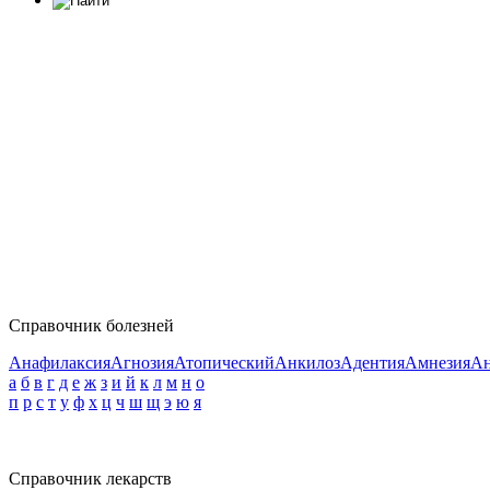
Справочник болезней
Анафилаксия
Агнозия
Атопический
Анкилоз
Адентия
Амнезия
Ан
а
б
в
г
д
е
ж
з
и
й
к
л
м
н
о
п
р
с
т
у
ф
х
ц
ч
ш
щ
э
ю
я
Справочник лекарств