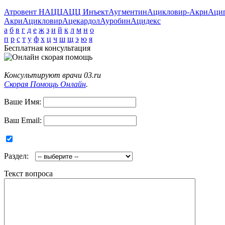
Атровент Н
АЦЦ
АЦЦ Инъект
Аугментин
Ацикловир-Акри
Аци
Акри
Ацикловир
Ацекардол
Ауробин
Ацидекс
а
б
в
г
д
е
ж
з
и
й
к
л
м
н
о
п
р
с
т
у
ф
х
ц
ч
ш
щ
э
ю
я
Бесплатная консультация
Консультируют врачи 03.ru
Скорая Помощь Онлайн
.
Ваше Имя:
Ваш Email:
Раздел:
Текст вопроса