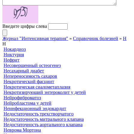
Введите цифры слева
Журнал "Интенсивная терапия"
»
Справочник болезней
»
Н
Н
Нокардиоз
Никтурия
Нефрит
Несовершенный остеогенез
Несахарный диабет
Непереносимость сахаров
Некротический фасциит
Некротическая сиалометаплазия
Некротизирующий энтероколит у детей
Нейрофиброматоз
Нейробластома у детей
Неинфекционный эндокардит
Недостаточность трехстворчатого
Недостаточность митрального клапана
Недостаточность аортального клапана
Неврома Мортона