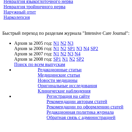
Невралгия языкоглоточного нерва
Невралгия тройничного нерва
Наружный отит
Нарколепсия
Быстрый переход по разделам журнала "Intensive Care Journal":
Архив за 2005 год:
N1
N2
N3
Архив за 2006 год:
N1
N2
SP1
N3
N4
SP2
Архив за 2007 год:
N1
N2
N3
N4
Архив за 2008 год:
SP1
N1
N2
SP2
Поиск по всем выпускам
Редакционные статьи
Медицинские статьи
Новости медицины
Оригинальные исследования
Клинические наблюдения
Регистрация на сайте
Рекомендации авторам статей
Рекомендации по оформлению статей
Редакционная политика журнала
Обратная связь с администрацией