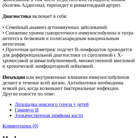
(болезнь Аддисона), тиреоидит и ревматоидный артрит.
Диагностика
включает в себя:
• Семейный анамнез аутоиммунных заболеваний.
• Снижение уровня сывороточного иммуноглобулина и титра
антител к белковым и полисахаридным вакцинальным
антигенам.
• Проточная цитометрия: подсчет В-лимфоцитов проводится
для дифференциальной диагностики со сцепленной с Х-
хромосомой агаммаглобулинемией, множественной миеломой
и хронической лимфоцитарной лейкемией.
Инъекции
или внутривенные вливания иммуноглобулинов
делают в течение всей жизни. Антибиотики необходимы
всякий раз, когда возникают бактериальные инфекции.
Другие новости по теме:
Лихорадка неясного генеза у детей
Гамимун Н
Злокачественная лимфома кости
Комментарии (0)