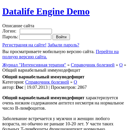
Datalife Engine Demo
Описание сайта
Логин:
Пароль:
Регистрация на сайте!
Забыли пароль?
Вы просматриваете мобильную версию сайта.
Перейти на
полную версию сайта.
Журнал "Интенсивная терапия"
»
Справочник болезней
»
О
»
Общий вариабельный иммунодефицит
Общий вариабельный иммунодефицит
Категория:
Справочник болезней
»
О
автор:
Doc
| 19.07.2013 | Просмотров: 2867
Общий вариабельный иммунодефицит
характеризуется
очень низким содержанием антител несмотря на нормальное
число B-лимфоцитов.
Заболевание встречается у мужчин и женщин любого
возраста, но обычно не раньше 10-20 лет. У части таких
больных T-лимфоциты функционируют нормально.