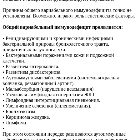
Причины общего вариабельного иммунодефицита точно не
установлены. Возможно, играют роль генетические факторы.
Общий вариабельный иммунодефицит проявляется:
• Рецидивирующими и хроническими инфекциями
бактериальной природы бронхолегочного тракта,
придаточных пазух носа, уха.
• Бактериальными поражениями кожи и подкожной
клетчатки.
• Развитием энтероколита.
• Развитием дисбактериоза.
• Аутоиммунными заболеваниями (системная красная
волчанка, ревматоидный артрит).
• Мальабсорбция (нарушение всасывания).
• Узелковая лимфоидная гиперплазия ЖКТ.
• Лимфоидная интерстициальная пневмония.
• Увеличение селезенки (спленомегалия).
• Бронхоэктазы.
• Карцинома желудка.
• Лимфома.
•
При этом состоянии нередко развиваются аутоиммунные
заболевания, в том числе недостаточность надпочечников