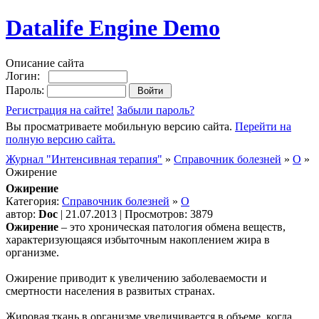
Datalife Engine Demo
Описание сайта
Логин:
Пароль:
Регистрация на сайте!
Забыли пароль?
Вы просматриваете мобильную версию сайта.
Перейти на
полную версию сайта.
Журнал "Интенсивная терапия"
»
Справочник болезней
»
О
»
Ожирение
Ожирение
Категория:
Справочник болезней
»
О
автор:
Doc
| 21.07.2013 | Просмотров: 3879
Ожирение
– это хроническая патология обмена веществ,
характеризующаяся избыточным накоплением жира в
организме.
Ожирение приводит к увеличению заболеваемости и
смертности населения в развитых странах.
Жировая ткань в организме увеличивается в объеме, когда