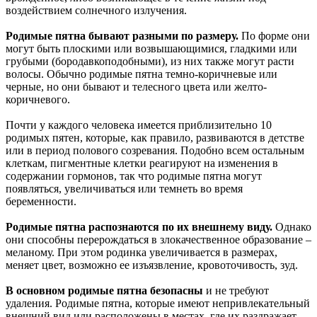
воздействием солнечного излучения.
Родимые пятна бывают разными по размеру.
По форме они
могут быть плоскими или возвышающимися, гладкими или
грубыми (бородавкоподобными), из них также могут расти
волосы. Обычно родимые пятна темно-коричневые или
черные, но они бывают и телесного цвета или желто-
коричневого.
Почти у каждого человека имеется приблизительно 10
родимых пятен, которые, как правило, развиваются в детстве
или в период полового созревания. Подобно всем остальным
клеткам, пигментные клетки реагируют на изменения в
содержании гормонов, так что родимые пятна могут
появляться, увеличиваться или темнеть во время
беременности.
Родимые пятна распознаются по их внешнему виду.
Однако
они способны перерождаться в злокачественное образование –
меланому. При этом родинка увеличивается в размерах,
меняет цвет, возможно ее изъязвление, кровоточивость, зуд.
В основном родимые пятна безопасны
и не требуют
удаления. Родимые пятна, которые имеют непривлекательный
внешний вид или расположены в местах, где их раздражает