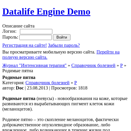
Datalife Engine Demo
Описание сайта
Логин:
Пароль:
Регистрация на сайте!
Забыли пароль?
Вы просматриваете мобильную версию сайта.
Перейти на
полную версию сайта.
Журнал "Интенсивная терапия"
»
Справочник болезней
»
Р
»
Родимые пятна
Родимые пятна
Категория:
Справочник болезней
»
Р
автор:
Doc
| 23.08.2013 | Просмотров: 1818
Родимые пятна
(невусы) - новообразования на коже, которые
развиваются из вырабатывающих пигмент клеток кожи
(меланоцитов).
Родимое пятно – это скопление меланоцитов, фактически
доброкачественное опухолевидное образование, либо
врожденное, либо возникающее в течение жизни под