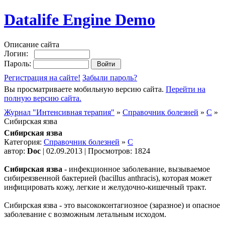
Datalife Engine Demo
Описание сайта
Логин:
Пароль:
Регистрация на сайте!
Забыли пароль?
Вы просматриваете мобильную версию сайта.
Перейти на
полную версию сайта.
Журнал "Интенсивная терапия"
»
Справочник болезней
»
С
»
Сибирская язва
Сибирская язва
Категория:
Справочник болезней
»
С
автор:
Doc
| 02.09.2013 | Просмотров: 1824
Сибирская язва
- инфекционное заболевание, вызываемое
сибиреязвенной бактерией (bacillus anthracis), которая может
инфицировать кожу, легкие и желудочно-кишечный тракт.
Сибирская язва - это высококонтагиозное (заразное) и опасное
заболевание с возможным летальным исходом.