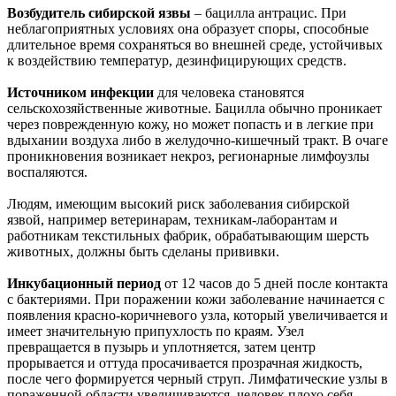
Возбудитель сибирской язвы
– бацилла антрацис. При
неблагоприятных условиях она образует споры, способные
длительное время сохраняться во внешней среде, устойчивых
к воздействию температур, дезинфицирующих средств.
Источником инфекции
для человека становятся
сельскохозяйственные животные. Бацилла обычно проникает
через поврежденную кожу, но может попасть и в легкие при
вдыхании воздуха либо в желудочно-кишечный тракт. В очаге
проникновения возникает некроз, регионарные лимфоузлы
воспаляются.
Людям, имеющим высокий риск заболевания сибирской
язвой, например ветеринарам, техникам-лаборантам и
работникам текстильных фабрик, обрабатывающим шерсть
животных, должны быть сделаны прививки.
Инкубационный период
от 12 часов до 5 дней после контакта
с бактериями. При поражении кожи заболевание начинается с
появления красно-коричневого узла, который увеличивается и
имеет значительную припухлость по краям. Узел
превращается в пузырь и уплотняется, затем центр
прорывается и оттуда просачивается прозрачная жидкость,
после чего формируется черный струп. Лимфатические узлы в
пораженной области увеличиваются, человек плохо себя