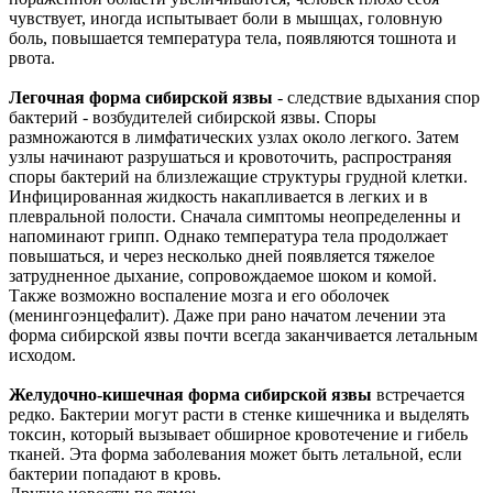
чувствует, иногда испытывает боли в мышцах, головную
боль, повышается температура тела, появляются тошнота и
рвота.
Легочная форма сибирской язвы
- следствие вдыхания спор
бактерий - возбудителей сибирской язвы. Споры
размножаются в лимфатических узлах около легкого. Затем
узлы начинают разрушаться и кровоточить, распространяя
споры бактерий на близлежащие структуры грудной клетки.
Инфицированная жидкость накапливается в легких и в
плевральной полости. Сначала симптомы неопределенны и
напоминают грипп. Однако температура тела продолжает
повышаться, и через несколько дней появляется тяжелое
затрудненное дыхание, сопровождаемое шоком и комой.
Также возможно воспаление мозга и его оболочек
(менингоэнцефалит). Даже при рано начатом лечении эта
форма сибирской язвы почти всегда заканчивается летальным
исходом.
Желудочно-кишечная форма сибирской язвы
встречается
редко. Бактерии могут расти в стенке кишечника и выделять
токсин, который вызывает обширное кровотечение и гибель
тканей. Эта форма заболевания может быть летальной, если
бактерии попадают в кровь.