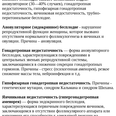
ановуляторное (30—40% случаев), гонадотропная
недостаточность, гипофизарная гонадотропная
недостаточность, яичниковая недостаточность, трубно-
перитонеальное бесплодие.
Ановуляторное (эндокринное) бесплодие
- нарушение
репродуктивной функции женщины, которое вызвано
отсутствием нормального фолликулогенеза в яичниках и
овуляции. Причина – ановуляция.
Гонадотропная недостаточность
— форма ановуляторного
бесплодия, характеризующаяся повреждениями в
центральных звеньях репродуктивной системы,
заключающимися в снижении секреции гонадотропных
гормонов. Причины - стресс (психогенная аменорея), резкое
снижение массы тела, нейроинфекция и т.д.
Гипофизарная гонадотропная недостаточность
. Причины -
генетические мутации, синдром Кальмана и синдром Шихана.
Яичниковая недостаточность (гипергонадотропная
аменорея)
— форма эндокринного бесплодия,
характеризующаяся первичным повреждением яичников,
заключающимся в отсутствии фолликулярного аппарата или
нарушении его способности к адекватной реакции на