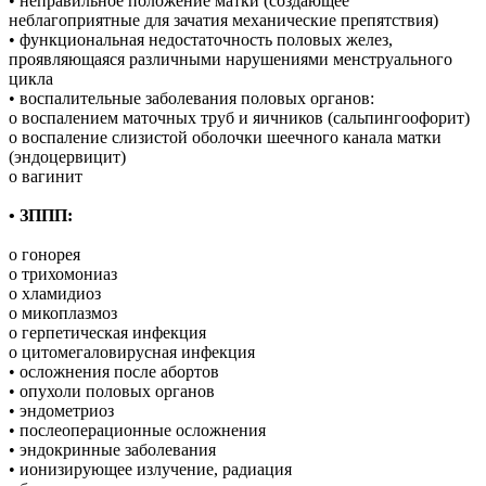
• неправильное положение матки (создающее
неблагоприятные для зачатия механические препятствия)
• функциональная недостаточность половых желез,
проявляющаяся различными нарушениями менструального
цикла
• воспалительные заболевания половых органов:
o воспалением маточных труб и яичников (сальпингоофорит)
o воспаление слизистой оболочки шеечного канала матки
(эндоцервицит)
o вагинит
• ЗППП:
o гонорея
o трихомониаз
o хламидиоз
o микоплазмоз
o герпетическая инфекция
o цитомегаловирусная инфекция
• осложнения после абортов
• опухоли половых органов
• эндометриоз
• послеоперационные осложнения
• эндокринные заболевания
• ионизирующее излучение, радиация