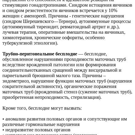
стимуляцию гонадотропинами. Синдром истощения яичников
и синдром резистентности яичников встречается у 10%
женщин с аменореей. Причины - генетические нарушения
(синдром Шерешевского—Тернера), аутоиммунные процессы
(аутоиммунный тиреоидит, ревматоидный артрит и др.),
лучевая терапия, оперативные вмешательства на яичниках,
химиотерапия, хронические оофориты, особенно
туберкулезной этиологии).
Трубно-перитонеальное бесплодие
— бесплодие,
обусловленное нарушениями проходимости маточных труб
вследствие врожденной патологии или формирования
соединительнотканных сращений между висцеральной и
париетальной брюшиной малого таза. Причины –
эндометриоз, нарушение функции маточных труб (нарушения
сократительной активности), органические поражения
маточных труб (врожденный стеноз (сужение маточных труб),
приобретенная непроходимость, стерилизация).
Кроме того, бесплодие могут вызвать:
• аномалии развития половых органов и сопутствующие им
различные гормональные нарушения
• недоразвитие половых органов