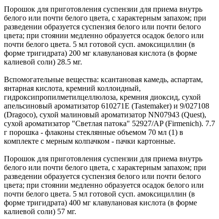
Порошок для приготовления суспензии для приема внутрь
белого или почти белого цвета, с характерным запахом; при
разведении образуется суспензия белого или почти белого
цвета; при стоянии медленно образуется осадок белого или
почти белого цвета. 5 мл готовой сусп. амоксициллин (в
форме тригидрата) 200 мг клавулановая кислота (в форме
калиевой соли) 28.5 мг.
Вспомогательные вещества: ксантановая камедь, аспартам,
янтарная кислота, кремний коллоидный,
гидроксипропилметилцеллюлоза, кремния диоксид, сухой
апельсиновый ароматизатор 610271Е (Tastemaker) и 9/027108
(Dragoco), сухой малиновый ароматизатор NN07943 (Quest),
сухой ароматизатор "Светлая патока" 52927/AP (Firmenich). 7.7
г порошка - флаконы стеклянные объемом 70 мл (1) в
комплекте с мерным колпачком - пачки картонные.
Порошок для приготовления суспензии для приема внутрь
белого или почти белого цвета, с характерным запахом; при
разведении образуется суспензия белого или почти белого
цвета; при стоянии медленно образуется осадок белого или
почти белого цвета. 5 мл готовой сусп. амоксициллин (в
форме тригидрата) 400 мг клавулановая кислота (в форме
калиевой соли) 57 мг.