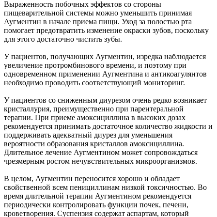
Выраженность побочных эффектов со стороны
пищеварительной системы можно уменьшить принимая
Аугментин в начале приема пищи. Уход за полостью рта
помогает предотвратить изменение окраски зубов, поскольку
для этого достаточно чистить зубы.
У пациентов, получающих Аугментин, изредка наблюдается
увеличение протромбинового времени, и поэтому при
одновременном применении Аугментина и антикоагулянтов
необходимо проводить соответствующий мониторинг.
У пациентов со сниженным диурезом очень редко возникает
кристаллурия, преимущественно при парентеральной
терапии. При приеме амоксициллина в высоких дозах
рекомендуется принимать достаточное количество жидкости и
поддерживать адекватный диурез для уменьшения
вероятности образования кристаллов амоксициллина.
Длительное лечение Аугментином может сопровождаться
чрезмерным ростом нечувствительных микроорганизмов.
В целом, Аугментин переносится хорошо и обладает
свойственной всем пенициллинам низкой токсичностью. Во
время длительной терапии Аугментином рекомендуется
периодически контролировать функции почек, печени,
кроветворения. Суспензия содержат аспартам, который