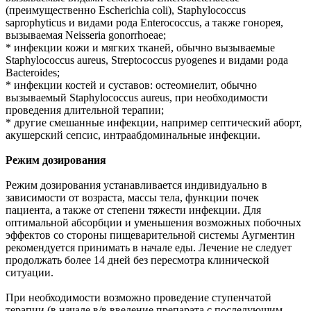
(преимущественно Escherichia coli), Staphylococcus
saprophyticus и видами рода Enterococcus, а также гонорея,
вызываемая Neisseria gonorrhoeae;
* инфекции кожи и мягких тканей, обычно вызываемые
Staphylococcus aureus, Streptococcus pyogenes и видами рода
Bacteroides;
* инфекции костей и суставов: остеомиелит, обычно
вызываемый Staphylococcus aureus, при необходимости
проведения длительной терапии;
* другие смешанные инфекции, например септический аборт,
акушерский сепсис, интраабдоминальные инфекции.
Режим дозирования
Режим дозирования устанавливается индивидуально в
зависимости от возраста, массы тела, функции почек
пациента, а также от степени тяжести инфекции. Для
оптимальной абсорбции и уменьшения возможных побочных
эффектов со стороны пищеварительной системы Аугментин
рекомендуется принимать в начале еды. Лечение не следует
продолжать более 14 дней без пересмотра клинической
ситуации.
При необходимости возможно проведение ступенчатой
терапии (в начале в/в введение препарата с последующим