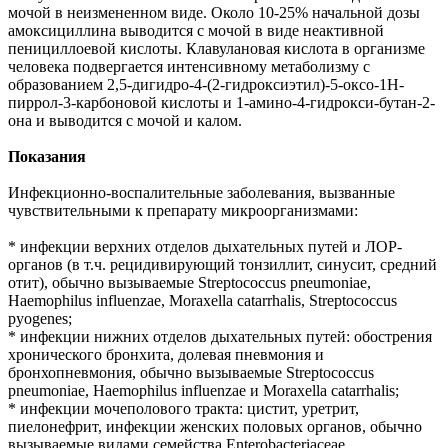
мочой в неизмененном виде. Около 10-25% начальной дозы
амоксициллина выводится с мочой в виде неактивной
пенициллоевой кислоты. Клавулановая кислота в организме
человека подвергается интенсивному метаболизму с
образованием 2,5-дигидро-4-(2-гидроксиэтил)-5-оксо-1H-
пиррол-3-карбоновой кислоты и 1-амино-4-гидрокси-бутан-2-
она и выводится с мочой и калом.
Показания
Инфекционно-воспалительные заболевания, вызванные
чувствительными к препарату микроорганизмами:
* инфекции верхних отделов дыхательных путей и ЛОР-
органов (в т.ч. рецидивирующий тонзиллит, синусит, средний
отит), обычно вызываемые Streptococcus pneumoniae,
Haemophilus influenzae, Moraxella catarrhalis, Streptococcus
pyogenes;
* инфекции нижних отделов дыхательных путей: обострения
хронического бронхита, долевая пневмония и
бронхопневмония, обычно вызываемые Streptococcus
pneumoniae, Haemophilus influenzae и Moraxella catarrhalis;
* инфекции мочеполового тракта: цистит, уретрит,
пиелонефрит, инфекции женских половых органов, обычно
вызываемые видами семейства Enterobacteriaceae