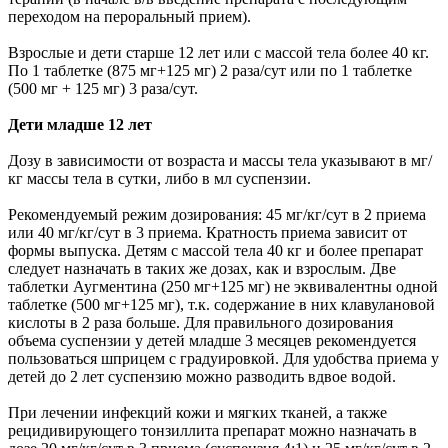
переходом на пероральный прием).
Взрослые и дети старше 12 лет или с массой тела более 40 кг.
По 1 таблетке (875 мг+125 мг) 2 раза/сут или по 1 таблетке
(500 мг + 125 мг) 3 раза/сут.
Дети младше 12 лет
Дозу в зависимости от возраста и массы тела указывают в мг/
кг массы тела в сутки, либо в мл суспензии.
Рекомендуемый режим дозирования: 45 мг/кг/сут в 2 приема
или 40 мг/кг/сут в 3 приема. Кратность приема зависит от
формы выпуска. Детям с массой тела 40 кг и более препарат
следует назначать в таких же дозах, как и взрослым. Две
таблетки Аугментина (250 мг+125 мг) не эквивалентны одной
таблетке (500 мг+125 мг), т.к. содержание в них клавулановой
кислоты в 2 раза больше. Для правильного дозирования
объема суспензии у детей младше 3 месяцев рекомендуется
пользоваться шприцем с градуировкой. Для удобства приема у
детей до 2 лет суспензию можно разводить вдвое водой.
При лечении инфекций кожи и мягких тканей, а также
рецидивирующего тонзиллита препарат можно назначать в