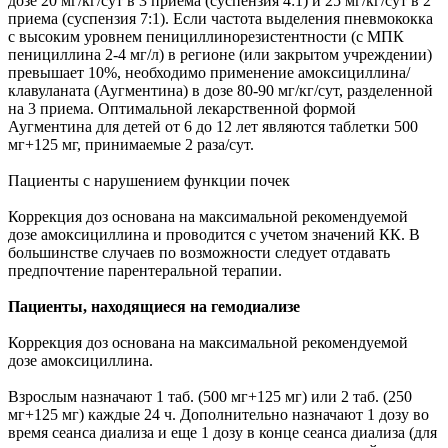
дозе 20 мг/кг/сут в 3 приема (суспензия 4:1) и 25 мг/кг/сут в 2
приема (суспензия 7:1). Если частота выделения пневмококка
с высоким уровнем пенициллинорезистентности (с МПК
пенициллина 2-4 мг/л) в регионе (или закрытом учреждении)
превышает 10%, необходимо применение амоксициллина/
клавуланата (Аугментина) в дозе 80-90 мг/кг/сут, разделенной
на 3 приема. Оптимальной лекарственной формой
Аугментина для детей от 6 до 12 лет являются таблетки 500
мг+125 мг, принимаемые 2 раза/сут.
Пациенты с нарушением функции почек
Коррекция доз основана на максимальной рекомендуемой
дозе амоксициллина и проводится с учетом значений КК. В
большинстве случаев по возможности следует отдавать
предпочтение парентеральной терапии.
Пациенты, находящиеся на гемодиализе
Коррекция доз основана на максимальной рекомендуемой
дозе амоксициллина.
Взрослым назначают 1 таб. (500 мг+125 мг) или 2 таб. (250
мг+125 мг) каждые 24 ч. Дополнительно назначают 1 дозу во
время сеанса диализа и еще 1 дозу в конце сеанса диализа (для