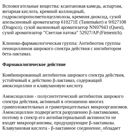
Вспомогательные вещества: ксантановая камедь, аспартам,
янтарная кислота, кремний коллоидный,
гидроксипропилметилцеллюлоза, кремния диоксид, сухой
апельсиновый ароматизатор 610271Е (Tastemaker) и 9/027108
(Dragoco), сухой малиновый ароматизатор NN07943 (Quest),
сухой ароматизатор "Светлая патока" 52927/AP (Firmenich).
Клинико-фармакологическая группа: Антибиотик группы
пенициллинов широкого спектра действия с ингибитором
бета-лактамаз.
Фармакологическое действие
Комбинированный антибиотик широкого спектра действия,
устойчивый к действию β-лактамаз, содержащий
амоксициллин и клавулановую кислоту.
Амоксициллин - полусинтетический антибиотик широкого
спектра действия, активный в отношении многих
грамположительных и грамотрицательных микроорганизмов.
Амоксициллин подвергается разрушению β-лактамазами,
поэтому в спектр его антибактериальной активности не
входят микроорганизмы, продуцирующие β-лактамазы.
Клавулановая кислота - β-лактамное соединение, обладает