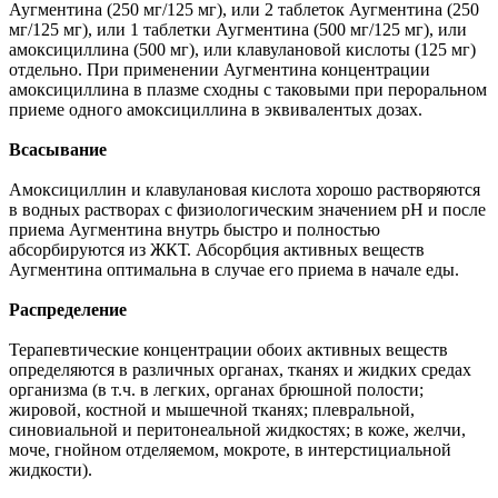
Аугментина (250 мг/125 мг), или 2 таблеток Аугментина (250
мг/125 мг), или 1 таблетки Аугментина (500 мг/125 мг), или
амоксициллина (500 мг), или клавулановой кислоты (125 мг)
отдельно. При применении Аугментина концентрации
амоксициллина в плазме сходны с таковыми при пероральном
приеме одного амоксициллина в эквивалентых дозах.
Всасывание
Амоксициллин и клавулановая кислота хорошо растворяются
в водных растворах с физиологическим значением pH и после
приема Аугментина внутрь быстро и полностью
абсорбируются из ЖКТ. Абсорбция активных веществ
Аугментина оптимальна в случае его приема в начале еды.
Распределение
Терапевтические концентрации обоих активных веществ
определяются в различных органах, тканях и жидких средах
организма (в т.ч. в легких, органах брюшной полости;
жировой, костной и мышечной тканях; плевральной,
синовиальной и перитонеальной жидкостях; в коже, желчи,
моче, гнойном отделяемом, мокроте, в интерстициальной
жидкости).