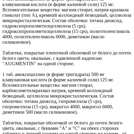
клавулановая кислота (в форме калиевой соли) 125 мг.
Вспомогательные вещества: магния стеарат, натрия крахмала
гликолат (тип А), кремний коллоидный безводный, целлюлоза
микрокристаллическая. Состав оболочки: титана диоксид,
гидроксипропилметилцеллюлоза (5 cps),
гидроксипропилметилцеллюлоза (15 cps), полиэтиленгликоль
4000, полиэтиленгликоль 6000, диметикон (масло
силиконовое).
Таблетки, покрытые пленочной оболочкой от белого до почти
белого цвета, овальные, с вдавленной надписью
"AUGMENTIN" на одной стороне.
1 таб. амоксициллин (в форме тригидрата) 500 мг
клавулановая кислота (в форме калиевой соли) 125 мг.
Вспомогательные вещества: магния стеарат,
карбоксиметилкрахмал натрия, кремний коллоидный
безводный, целлюлоза микрокристаллическая. Состав
оболочки: титана диоксид, гипромеллоза (5 cps),
гипромеллоза (15 cps), макрогол 4000, макрогол 6000,
диметикон 500 (масло силиконовое).
Таблетки, покрытые оболочкой от белого до почти белого
цвета, овальные, с буквами "А" и "С" на обеих сторонах
таблетки и линией разлома на одной стороне; на изломе - от