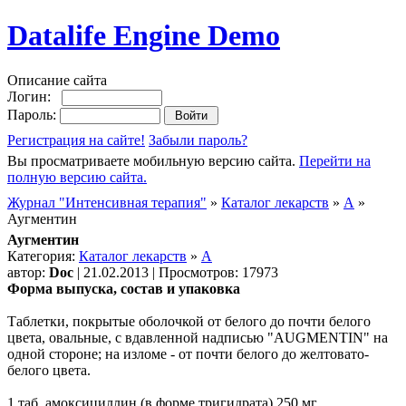
Datalife Engine Demo
Описание сайта
Логин:
Пароль:
Регистрация на сайте!
Забыли пароль?
Вы просматриваете мобильную версию сайта.
Перейти на
полную версию сайта.
Журнал "Интенсивная терапия"
»
Каталог лекарств
»
А
»
Аугментин
Аугментин
Категория:
Каталог лекарств
»
А
автор:
Doc
| 21.02.2013 | Просмотров: 17973
Форма выпуска, состав и упаковка
Таблетки, покрытые оболочкой от белого до почти белого
цвета, овальные, с вдавленной надписью "AUGMENTIN" на
одной стороне; на изломе - от почти белого до желтовато-
белого цвета.
1 таб. амоксициллин (в форме тригидрата) 250 мг