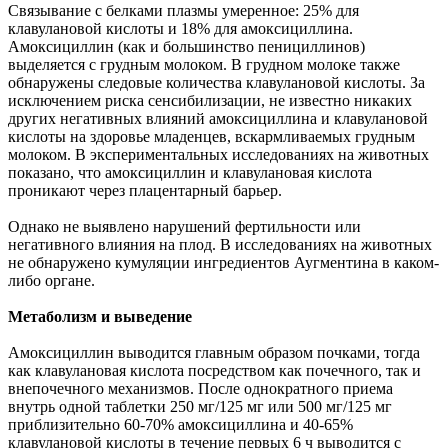
Связывание с белками плазмы умеренное: 25% для
клавулановой кислоты и 18% для амоксициллина.
Амоксициллин (как и большинство пенициллинов)
выделяется с грудным молоком. В грудном молоке также
обнаружены следовые количества клавулановой кислоты. За
исключением риска сенсибилизации, не известно никаких
других негативных влияний амоксициллина и клавулановой
кислоты на здоровье младенцев, вскармливаемых грудным
молоком. В экспериментальных исследованиях на животных
показано, что амоксициллин и клавулановая кислота
проникают через плацентарный барьер.
Однако не выявлено нарушений фертильности или
негативного влияния на плод. В исследованиях на животных
не обнаружено кумуляции ингредиентов Аугментина в каком-
либо органе.
Метаболизм и выведение
Амоксициллин выводится главным образом почками, тогда
как клавулановая кислота посредством как почечного, так и
внепочечного механизмов. После однократного приема
внутрь одной таблетки 250 мг/125 мг или 500 мг/125 мг
приблизительно 60-70% амоксициллина и 40-65%
клавулановой кислоты в течение первых 6 ч выводится с