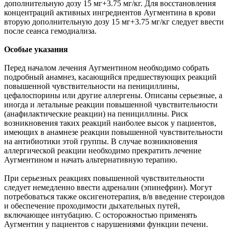
дополнительную дозу 15 мг+3.75 мг/кг. Для восстановления
концентраций активных ингредиентов Аугментина в крови
вторую дополнительную дозу 15 мг+3.75 мг/кг следует ввести
после сеанса гемодиализа.
Особые указания
Перед началом лечения Аугментином необходимо собрать
подробный анамнез, касающийся предшествующих реакций
повышенной чувствительности на пенициллины,
цефалоспорины или другие аллергены. Описаны серьезные, а
иногда и летальные реакции повышенной чувствительности
(анафилактические реакции) на пенициллины. Риск
возникновения таких реакций наиболее высок у пациентов,
имеющих в анамнезе реакции повышенной чувствительности
на антибиотики этой группы. В случае возникновения
аллергической реакции необходимо прекратить лечение
Аугментином и начать альтернативную терапию.
При серьезных реакциях повышенной чувствительности
следует немедленно ввести адреналин (эпинефрин). Могут
потребоваться также оксигенотерапия, в/в введение стероидов
и обеспечение проходимости дыхательных путей,
включающее интубацию. С осторожностью применять
Аугментин у пациентов с нарушениями функции печени.