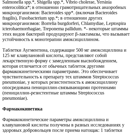
Salmonella spp.*, Shigella spp.*, Vibrio cholerae, Yersinia
enterocolitica*; в отношении грамотрицательных анаэробных
микроорганизмов: Bacteroides spp*. (включая Bacteroides
fragilis), Fusobacterium spp.*; в отношении других
микроорганизмов: Borrelia burgdorferi, Chlamydiae, Leptospira
icterohaemorrhagiae, Treponema pallidum. *- некоторые штаммы
этих видов бактерий продуцируют β-лактамазы, что вызывает
устойчивость к монотерапии амоксициллином.
Таблетки Аугментина, содержащие 500 мг амоксициллина и
125 мг клавулановой кислоты, представляют собой
лекарственную форму с замедленным высвобождением,
которая отличается от обычных таблеток другими
фармакокинетическими параметрами. Это обеспечивает
чувствительность к препарату тех штаммов Streptococcus
pneumoniae, у которых резистентность к амоксициллину
опосредована пенициллин-связывающими протеинами
(пенициллин-резистентные штаммы Streptococcus
pneumoniae).
Фармакокинетика
Фармакокинетические параметры амоксициллина и
клавулановой кислоты получены в разных исследованиях у
здоровых добровольцев после приема натощак: 1 таблетки