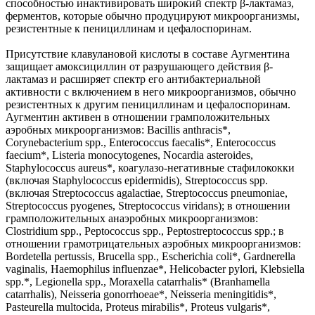
способностью инактивировать широкий спектр β-лактамаз,
ферментов, которые обычно продуцируют микроорганизмы,
резистентные к пенициллинам и цефалоспоринам.
Присутствие клавулановой кислоты в составе Аугментина
защищает амоксициллин от разрушающего действия β-
лактамаз и расширяет спектр его антибактериальной
активности с включением в него микроорганизмов, обычно
резистентных к другим пенициллинам и цефалоспоринам.
Аугментин активен в отношении грамположительных
аэробных микроорганизмов: Bacillis anthracis*,
Corynebacterium spp., Enterococcus faecalis*, Enterococcus
faecium*, Listeria monocytogenes, Nocardia asteroides,
Staphylococcus aureus*, коагулазо-негативные стафилококки
(включая Staphylococcus epidermidis), Streptococcus spp.
(включая Streptococcus agalactiae, Streptococcus pneumoniae,
Streptococcus pyogenes, Streptococcus viridans); в отношении
грамположительных анаэробных микроорганизмов:
Clostridium spp., Peptococcus spp., Peptostreptococcus spp.; в
отношении грамотрицательных аэробных микроорганизмов:
Bordetella pertussis, Brucella spp., Escherichia coli*, Gardnerella
vaginalis, Haemophilus influenzae*, Helicobacter pylori, Klebsiella
spp.*, Legionella spp., Moraxella catarrhalis* (Branhamella
catarrhalis), Neisseria gonorrhoeae*, Neisseria meningitidis*,
Pasteurella multocida, Proteus mirabilis*, Proteus vulgaris*,