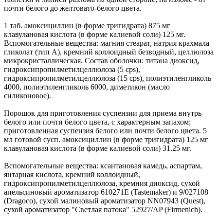
почти белого до желтовато-белого цвета.
1 таб. амоксициллин (в форме тригидрата) 875 мг
клавулановая кислота (в форме калиевой соли) 125 мг.
Вспомогательные вещества: магния стеарат, натрия крахмала
гликолат (тип А), кремний коллоидный безводный, целлюлоза
микрокристаллическая. Состав оболочки: титана диоксид,
гидроксипропилметилцеллюлоза (5 cps),
гидроксипропилметилцеллюлоза (15 cps), полиэтиленгликоль
4000, полиэтиленгликоль 6000, диметикон (масло
силиконовое).
Порошок для приготовления суспензии для приема внутрь
белого или почти белого цвета, с характерным запахом;
приготовленная суспензия белого или почти белого цвета. 5
мл готовой сусп. амоксициллин (в форме тригидрата) 125 мг
клавулановая кислота (в форме калиевой соли) 31.25 мг.
Вспомогательные вещества: ксантановая камедь, аспартам,
янтарная кислота, кремний коллоидный,
гидроксипропилметилцеллюлоза, кремния диоксид, сухой
апельсиновый ароматизатор 610271Е (Tastemaker) и 9/027108
(Dragoco), сухой малиновый ароматизатор NN07943 (Quest),
сухой ароматизатор "Светлая патока" 52927/AP (Firmenich).