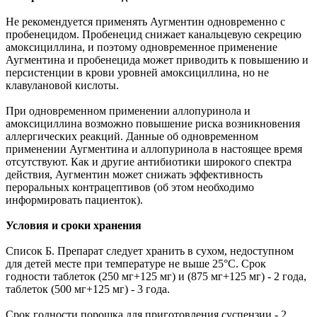
Не рекомендуется применять Аугментин одновременно с
пробенецидом. Пробенецид снижает канальцевую секрецию
амоксициллина, и поэтому одновременное применение
Аугментина и пробенецида может приводить к повышению и
персистенции в крови уровней амоксициллина, но не
клавулановой кислоты.
При одновременном применении аллопуринола и
амоксициллина возможно повышение риска возникновения
аллергических реакций. Данные об одновременном
применении Аугментина и аллопуринола в настоящее время
отсутствуют. Как и другие антибиотики широкого спектра
действия, Аугментин может снижать эффективность
пероральных контрацептивов (об этом необходимо
информировать пациенток).
Условия и сроки хранения
Список Б. Препарат следует хранить в сухом, недоступном
для детей месте при температуре не выше 25°C. Срок
годности таблеток (250 мг+125 мг) и (875 мг+125 мг) - 2 года,
таблеток (500 мг+125 мг) - 3 года.
Срок годности порошка для приготовления суспензии - 2