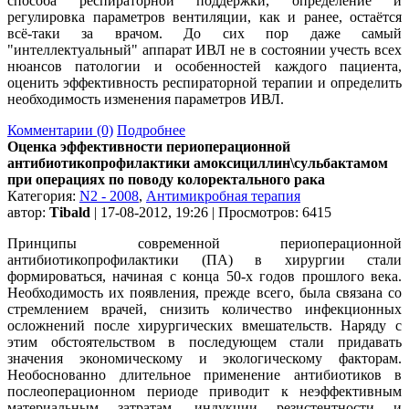
способа респираторной поддержки, определение и
регулировка параметров вентиляции, как и ранее, остаётся
всё-таки за врачом. До сих пор даже самый
"интеллектуальный" аппарат ИВЛ не в состоянии учесть всех
нюансов патологии и особенностей каждого пациента,
оценить эффективность респираторной терапии и определить
необходимость изменения параметров ИВЛ.
Комментарии (0)
Подробнее
Оценка эффективности периоперационной
антибиотикопрофилактики амоксициллин\сульбактамом
при операциях по поводу колоректального рака
Категория:
N2 - 2008
,
Антимикробная терапия
автор:
Tibald
| 17-08-2012, 19:26 | Просмотров: 6415
Принципы современной периоперационной
антибиотикопрофилактики (ПА) в хирургии стали
формироваться, начиная с конца 50-х годов прошлого века.
Необходимость их появления, прежде всего, была связана со
стремлением врачей, снизить количество инфекционных
осложнений после хирургических вмешательств. Наряду с
этим обстоятельством в последующем стали придавать
значения экономическому и экологическому факторам.
Необоснованно длительное применение антибиотиков в
послеоперационном периоде приводит к неэффективным
материальным затратам, индукции резистентности и