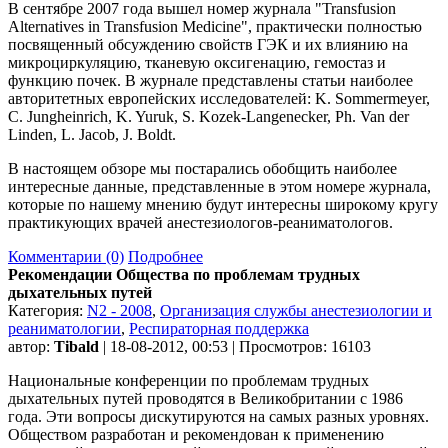
В сентябре 2007 года вышел номер журнала "Transfusion
Alternatives in Transfusion Medicine", практически полностью
посвященный обсуждению свойств ГЭК и их влиянию на
микроциркуляцию, тканевую оксигенацию, гемостаз и
функцию почек. В журнале представлены статьи наиболее
авторитетных европейских исследователей: K. Sommermeyer,
C. Jungheinrich, K. Yuruk, S. Kozek-Langenecker, Ph. Van der
Linden, L. Jacob, J. Boldt.
В настоящем обзоре мы постарались обобщить наиболее
интересные данные, представленные в этом номере журнала,
которые по нашему мнению будут интересны широкому кругу
практикующих врачей анестезиологов-реаниматологов.
Комментарии (0)
Подробнее
Рекомендации Общества по проблемам трудных
дыхательных путей
Категория:
N2 - 2008
,
Организация службы анестезиологии и
реаниматологии
,
Респираторная поддержка
автор:
Tibald
| 18-08-2012, 00:53 | Просмотров: 16103
Национальные конференции по проблемам трудных
дыхательных путей проводятся в Великобритании с 1986
года. Эти вопросы дискутируются на самых разных уровнях.
Обществом разработан и рекомендован к применению