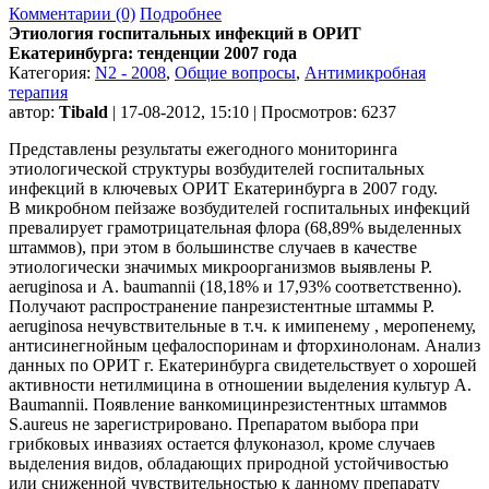
Комментарии (0)
Подробнее
Этиология госпитальных инфекций в ОРИТ
Екатеринбурга: тенденции 2007 года
Категория:
N2 - 2008
,
Общие вопросы
,
Антимикробная
терапия
автор:
Tibald
| 17-08-2012, 15:10 | Просмотров: 6237
Представлены результаты ежегодного мониторинга
этиологической структуры возбудителей госпитальных
инфекций в ключевых ОРИТ Екатеринбурга в 2007 году.
В микробном пейзаже возбудителей госпитальных инфекций
превалирует грамотрицательная флора (68,89% выделенных
штаммов), при этом в большинстве случаев в качестве
этиологически значимых микроорганизмов выявлены P.
aeruginosa и A. baumannii (18,18% и 17,93% соответственно).
Получают распространение панрезистентные штаммы P.
aeruginosa нечувствительные в т.ч. к имипенему , меропенему,
антисинегнойным цефалоспоринам и фторхинолонам. Анализ
данных по ОРИТ г. Екатеринбурга свидетельствует о хорошей
активности нетилмицина в отношении выделения культур A.
Baumannii. Появление ванкомицинрезистентных штаммов
S.aureus не зарегистрировано. Препаратом выбора при
грибковых инвазиях остается флуконазол, кроме случаев
выделения видов, обладающих природной устойчивостью
или сниженной чувствительностью к данному препарату