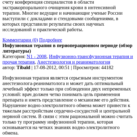
счету конференция специалистов в области
экстракорпорального очищения крови в интенсивной
терапии. Многие ведущие и начинающие ученые России
выступили с докладами и стендовыми сообщениями, в
которых представили результаты своих научных
исследований и практической работы.
Комментарии (0)
Подробнее
Инфузионная терапия в периоперационном периоде (обзор
литературы)
Категория:
N1 - 2008
,
Инфузионно-трансфузионная терапия и
прочая терапия
,
Анестезиология и реаниматология
автор:
Tibald
| 17-08-2012, 00:51 | Просмотров: 44182
Инфузионная терапия является серьезным инструментом
анестезиолога-реаниматолога и может дать оптимальный
лечебный эффект только при соблюдении двух непременных
условий: врач должен четко понимать цель применения
препарата и иметь представление о механизме его действия.
Нарушение водно-электролитного обмена может привести к
тяжелым расстройствам сердечно-сосудистой и центральной
нервной систем. В связи с этим рациональной можно считать
только ту программу инфузионной терапии, которая
основывается на четких знаниях водно-электролитного
обмена.