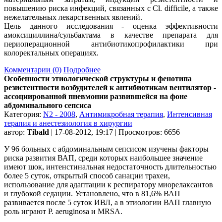
повышению риска инфекций, связанных с Cl. difficile, а также
нежелательных лекарственных явлений.
Цель данного исследования - оценка эффективности
амоксициллина/сульбактама в качестве препарата для
периоперационной антибиотикопрофилактики при
колоректальных операциях.
Комментарии (0)
Подробнее
Особенности этиологической структуры и фенотипа
резистентности возбудителей к антибиотикам вентилятор -
ассоциированной пневмонии развившейся на фоне
абдоминального сепсиса
Категория:
N2 - 2008
,
Антимикробная терапия
,
Интенсивная
терапия и анестезиология в хирургии
автор:
Tibald
| 17-08-2012, 19:17 | Просмотров: 6656
У 96 больных с абдоминальным сепсисом изучены факторы
риска развития ВАП, среди которых наибольшее значение
имеют шок, интенстинальная недостаточность длительностью
более 5 суток, открытый способ санации трахеи,
использование для адаптации к респиратору миорелаксантов
и глубокой седации. Установлено, что в 81,6% ВАП
развивается после 5 суток ИВЛ, а в этиологии ВАП главную
роль играют P. aeruginosa и MRSA.