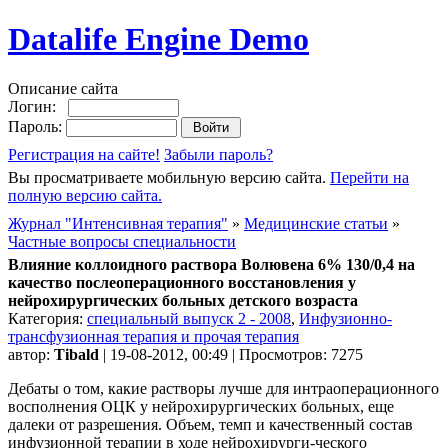
Datalife Engine Demo
Описание сайта
Логин:
Пароль:
Регистрация на сайте!
Забыли пароль?
Вы просматриваете мобильную версию сайта.
Перейти на
полную версию сайта.
Журнал "Интенсивная терапия"
»
Медицинские статьи
»
Частные вопросы специальности
Влияние коллоидного раствора Волювена 6% 130/0,4 на
качество послеоперационного восстановления у
нейрохирургических больных детского возраста
Категория:
специальный выпуск 2 - 2008
,
Инфузионно-
трансфузионная терапия и прочая терапия
автор:
Tibald
| 19-08-2012, 00:49 | Просмотров: 7275
Дебаты о том, какие растворы лучше для интраоперационного
восполнения ОЦК у нейрохирургических больных, еще
далеки от разрешения. Объем, темп и качественный состав
инфузионной терапии в ходе нейрохирурги-ческого