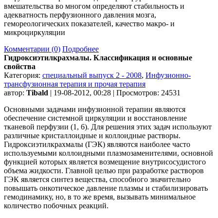
вмешательства во многом определяют стабильность и
адекватность перфузионного давления мозга,
гемореологических показателей, качество макро- и
микроциркуляции
Комментарии (0)
Подробнее
Гидроксиэтилкрахмалы. Классификация и основные
свойства
Категория:
специальный выпуск 2 - 2008
,
Инфузионно-
трансфузионная терапия и прочая терапия
автор:
Tibald
| 19-08-2012, 00:28 | Просмотров: 24531
Основными задачами инфузионной терапии являются
обеспечение системной циркуляции и восстановление
тканевой перфузии (1, 6). Для решения этих задач используют
различные кристаллоидные и коллоидные растворы.
Гидроксиэтилкрахмалы (ГЭК) являются наиболее часто
используемыми коллоидными плазмозаменителями, основной
функцией которых является возмещение внутрисосудистого
объема жидкости. Главной целью при разработке растворов
ГЭК является синтез вещества, способного значительно
повышать онкотическое давление плазмы и стабилизировать
гемодинамику, но, в то же время, вызывать минимальное
количество побочных реакций.