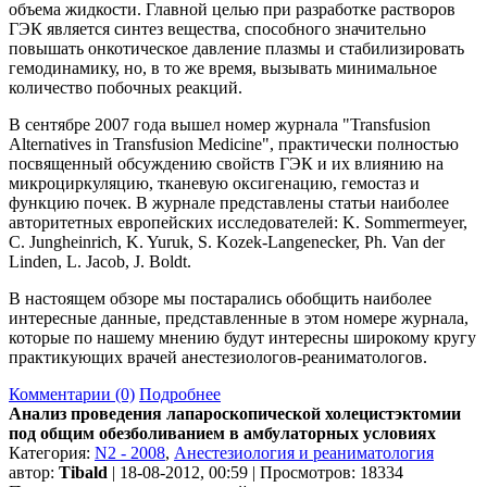
объема жидкости. Главной целью при разработке растворов
ГЭК является синтез вещества, способного значительно
повышать онкотическое давление плазмы и стабилизировать
гемодинамику, но, в то же время, вызывать минимальное
количество побочных реакций.
В сентябре 2007 года вышел номер журнала "Transfusion
Alternatives in Transfusion Medicine", практически полностью
посвященный обсуждению свойств ГЭК и их влиянию на
микроциркуляцию, тканевую оксигенацию, гемостаз и
функцию почек. В журнале представлены статьи наиболее
авторитетных европейских исследователей: K. Sommermeyer,
C. Jungheinrich, K. Yuruk, S. Kozek-Langenecker, Ph. Van der
Linden, L. Jacob, J. Boldt.
В настоящем обзоре мы постарались обобщить наиболее
интересные данные, представленные в этом номере журнала,
которые по нашему мнению будут интересны широкому кругу
практикующих врачей анестезиологов-реаниматологов.
Комментарии (0)
Подробнее
Анализ проведения лапароскопической холецистэктомии
под общим обезболиванием в амбулаторных условиях
Категория:
N2 - 2008
,
Анестезиология и реаниматология
автор:
Tibald
| 18-08-2012, 00:59 | Просмотров: 18334