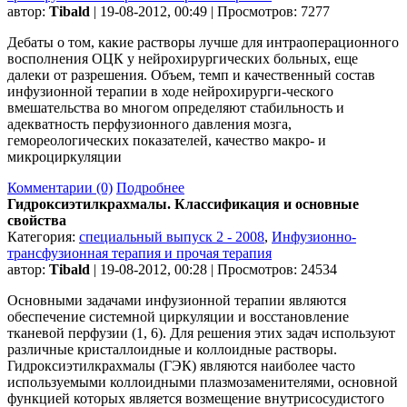
автор:
Tibald
| 19-08-2012, 00:49 | Просмотров: 7277
Дебаты о том, какие растворы лучше для интраоперационного
восполнения ОЦК у нейрохирургических больных, еще
далеки от разрешения. Объем, темп и качественный состав
инфузионной терапии в ходе нейрохирурги-ческого
вмешательства во многом определяют стабильность и
адекватность перфузионного давления мозга,
гемореологических показателей, качество макро- и
микроциркуляции
Комментарии (0)
Подробнее
Гидроксиэтилкрахмалы. Классификация и основные
свойства
Категория:
специальный выпуск 2 - 2008
,
Инфузионно-
трансфузионная терапия и прочая терапия
автор:
Tibald
| 19-08-2012, 00:28 | Просмотров: 24534
Основными задачами инфузионной терапии являются
обеспечение системной циркуляции и восстановление
тканевой перфузии (1, 6). Для решения этих задач используют
различные кристаллоидные и коллоидные растворы.
Гидроксиэтилкрахмалы (ГЭК) являются наиболее часто
используемыми коллоидными плазмозаменителями, основной
функцией которых является возмещение внутрисосудистого