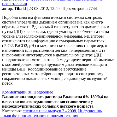
неонатологии
автор:
Tibald
| 23-08-2012, 12:59 | Просмотров: 27744
Подобно многим физиологическим системам контроля,
система управления дыханием организована как контур
обратной связи. Вдыхаемый газ поступает по дыхательным
путям (ДП) к альвеолам, где он участвует в обмене газов на
уровне альвеолярно-капиллярной мембраны. Рецепторы
откликаются на информацию о гуморальных параметрах
(РаО2, РаСО2, рН) и механических явлениях (например, о
наполнении или растяжении легких, гиперволемии). Эта
информация интегрируется в дыхательном центре (ДЦ)
продолговатого мозга, который модулирует нервный импульс
к мотонейронам, иннервирующим дыхательные мышцы и
мышцы ВДП. Координированное возбуждение
респираторных мотонейронов приводит к синхронному
сокращению дыхательных мышц, создающему воздушный
поток.
Комментарии (0)
Подробнее
Влияние коллоидного раствора Волювена 6% 130/0,4 на
качество послеоперационного восстановления у
нейрохирургических больных детского возраста
Категория:
специальный выпуск 2 - 2008
,
Инфузионно-
трансфузионная терапия и прочая терапия