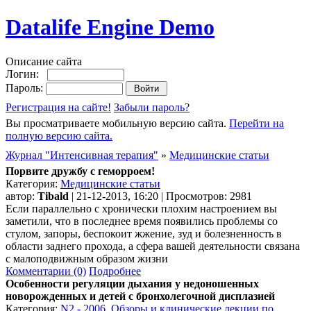
Datalife Engine Demo
Описание сайта
Логин:
Пароль:
Регистрация на сайте!
Забыли пароль?
Вы просматриваете мобильную версию сайта.
Перейти на
полную версию сайта.
Журнал "Интенсивная терапия"
»
Медицинские статьи
Порвите дружбу с геморроем!
Категория:
Медицинские статьи
автор:
Tibald
| 21-12-2013, 16:20 | Просмотров: 2981
Если параллельно с хронически плохим настроением вы
заметили, что в последнее время появились проблемы со
стулом, запоры, беспокоит жжение, зуд и болезненность в
области заднего прохода, а сфера вашей деятельности связана
с малоподвижным образом жизни
Комментарии (0)
Подробнее
Особенности регуляции дыхания у недоношенных
новорожденных и детей с бронхолегочной дисплазией
Категория:
N2 - 2006
,
Обзоры и клинические лекции по