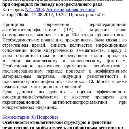
при операциях по поводу колоректального рака
Категория:
N2 - 2008
,
Антимикробная терапия
автор:
Tibald
| 17-08-2012, 19:26 | Просмотров: 6416
Принципы современной периоперационной
антибиотикопрофилактики (ПА) в хирургии стали
формироваться, начиная с конца 50-х годов прошлого века.
Необходимость их появления, прежде всего, была связана со
стремлением врачей, снизить количество инфекционных
осложнений после хирургических вмешательств. Наряду с
этим обстоятельством в последующем стали придавать
значения экономическому и экологическому факторам.
Необоснованно длительное применение антибиотиков в
послеоперационном периоде приводит к неэффективным
материальным затратам, индукции резистентности и
повышению риска инфекций, связанных с Cl. difficile, а также
нежелательных лекарственных явлений.
Цель данного исследования - оценка эффективности
амоксициллина/сульбактама в качестве препарата для
периоперационной антибиотикопрофилактики при
колоректальных операциях.
Комментарии (0)
Подробнее
Особенности этиологической структуры и фенотипа
резистентности возбудителей к антибиотикам вентилятор -