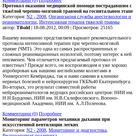
Комментарии (0)
Подробнее
Протокол оказания медицинской помощи пострадавшим с
тяжёлой черепно-мозговой травмой на госпитальном этапе
Категория:
N2 - 2008
,
Организация службы анестезиологии и
реаниматологии
,
Интенсивная терапия тяжелой травмы
автор:
Tibald
| 18-08-2012, 00:09 | Просмотров: 25165
Вашему вниманию представляем вариант рекомендательного
протокола интенсивной терапии при черепно-мозговой
травме (ЧМТ). Это одна из самых распространенных и
сложных реанимационных нозологий, поэтому интерес к ней
неизменен. Чем отличается предлагаемый протокол от
известных? Прежде всего, он воспроизводим и уже хорошо
апробирован как нашими английскими коллегами в
Университет Кембриджа, так и нами самими в клинике
нервных болезней и нейрохирургии ГКБ№40 Екатеринбурга.
Во-вторых, это результат совместной работы
нейрореаниматологов ведущих российских центров: НИИ им.
Н.Н.Бурденко, НИИ им. Н.В.Склифосовского, Военно-
медицинской Академии, НИИ им. А.Л.Поленова.
Комментарии (0)
Подробнее
Мониторинг параметров механики дыхания при
искусственной вентиляции легких
Категория:
N2 - 2008
,
Мониторинг и диагностика
,
Респираторная поддержка