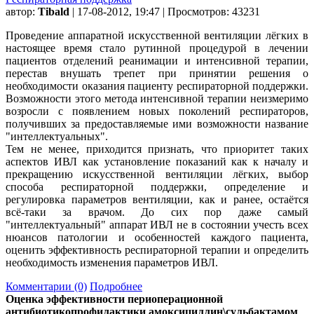
автор:
Tibald
| 17-08-2012, 19:47 | Просмотров: 43231
Проведение аппаратной искусственной вентиляции лёгких в
настоящее время стало рутинной процедурой в лечении
пациентов отделений реанимации и интенсивной терапии,
перестав внушать трепет при принятии решения о
необходимости оказания пациенту респираторной поддержки.
Возможности этого метода интенсивной терапии неизмеримо
возросли с появлением новых поколений респираторов,
получивших за предоставляемые ими возможности название
"интеллектуальных".
Тем не менее, приходится признать, что приоритет таких
аспектов ИВЛ как установление показаний как к началу и
прекращению искусственной вентиляции лёгких, выбор
способа респираторной поддержки, определение и
регулировка параметров вентиляции, как и ранее, остаётся
всё-таки за врачом. До сих пор даже самый
"интеллектуальный" аппарат ИВЛ не в состоянии учесть всех
нюансов патологии и особенностей каждого пациента,
оценить эффективность респираторной терапии и определить
необходимость изменения параметров ИВЛ.
Комментарии (0)
Подробнее
Оценка эффективности периоперационной
антибиотикопрофилактики амоксициллин\сульбактамом