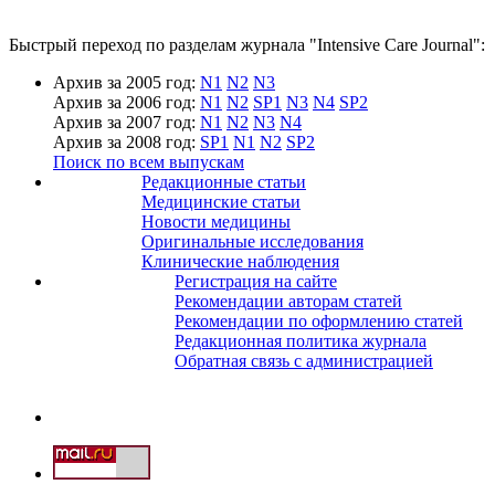
Быстрый переход по разделам журнала "Intensive Care Journal":
Архив за 2005 год:
N1
N2
N3
Архив за 2006 год:
N1
N2
SP1
N3
N4
SP2
Архив за 2007 год:
N1
N2
N3
N4
Архив за 2008 год:
SP1
N1
N2
SP2
Поиск по всем выпускам
Редакционные статьи
Медицинские статьи
Новости медицины
Оригинальные исследования
Клинические наблюдения
Регистрация на сайте
Рекомендации авторам статей
Рекомендации по оформлению статей
Редакционная политика журнала
Обратная связь с администрацией