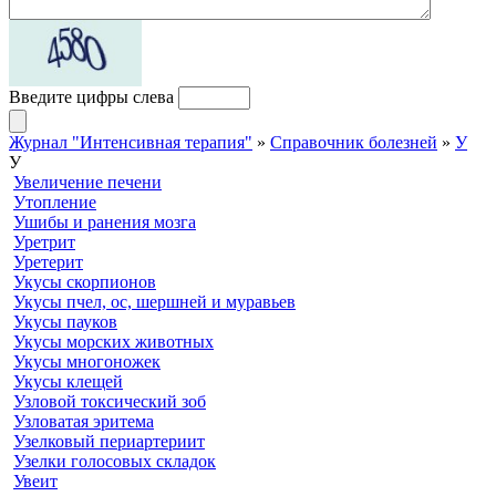
Введите цифры слева
Журнал "Интенсивная терапия"
»
Справочник болезней
»
У
У
Увеличение печени
Утопление
Ушибы и ранения мозга
Уретрит
Уретерит
Укусы скорпионов
Укусы пчел, ос, шершней и муравьев
Укусы пауков
Укусы морских животных
Укусы многоножек
Укусы клещей
Узловой токсический зоб
Узловатая эритема
Узелковый периартериит
Узелки голосовых складок
Увеит