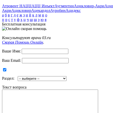
Атровент Н
АЦЦ
АЦЦ Инъект
Аугментин
Ацикловир-Акри
Аци
Акри
Ацикловир
Ацекардол
Ауробин
Ацидекс
а
б
в
г
д
е
ж
з
и
й
к
л
м
н
о
п
р
с
т
у
ф
х
ц
ч
ш
щ
э
ю
я
Бесплатная консультация
Консультируют врачи 03.ru
Скорая Помощь Онлайн
.
Ваше Имя:
Ваш Email:
Раздел:
Текст вопроса