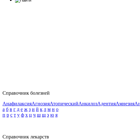
Справочник болезней
Анафилаксия
Агнозия
Атопический
Анкилоз
Адентия
Амнезия
Ан
а
б
в
г
д
е
ж
з
и
й
к
л
м
н
о
п
р
с
т
у
ф
х
ц
ч
ш
щ
э
ю
я
Справочник лекарств