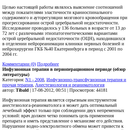
Целью настоящей работы являлось выяснение соотношений
между показателями эластичности краниоспинального
содержимого и ауторегуляции мозгового кровообращения при
прогрессировании острой церебральной недостаточности.
Исследование проводилось у 136 больных в возрасте от 13 до
72 лет с различными этиопатогенетическими вариантами
острой церебральной недостаточности (ОЦН), находившихся
в отделении нейрореанимации клиники нервных болезней и
нейрохирургии ГКБ №40 Екатеринбурга в период с 2001 по
2004 гг.
Комментарии (0)
Подробнее
Инфузионная терапия в периоперационном периоде (обзор
литературы)
Категория:
N1 - 2008
,
Инфузионно-трансфузионная терапия и
прочая терапия
,
Анестезиология и реаниматология
автор:
Tibald
| 17-08-2012, 00:51 | Просмотров: 44181
Инфузионная терапия является серьезным инструментом
анестезиолога-реаниматолога и может дать оптимальный
лечебный эффект только при соблюдении двух непременных
условий: врач должен четко понимать цель применения
препарата и иметь представление о механизме его действия.
Нарушение водно-электролитного обмена может привести к