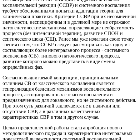
воспалительной реакции (ССВР) и системного воспаления
требует обоснованными попытки адаптации теории для
клинической практики. Критерии ССВР при их несомненной
значимости, неспецифичны и в должной мере не отражают
патогенетические механизмы, определяющие необратимость
процесса (без интенсивной терапии), развитие СПОН и
септического шока (СШ). Ранее мы уже излагали свою точку
зрения о том, что ССВР следует рассматривать как одну из
составляющих более интегрального процесса - системного
воспаления (СВ), типового патологического процесса,
развитие которого можно представить в виде смены
определённых фаз.
Согласно выдвигаемой концепции, принципиальным
отличием СВ от классического воспаления является
генерализация базисных механизмов воспалительного
процесса, ассоциированных с очагом воспаления и
предназначенных для локального, но не системного действия.
При этом суть различий заключается не в наличии или
отсутствии СВР, а в различных качественных
характеристиках СВР в том и другом случае.
Целью представленной работы стала апробация нового
методологического подхода и характеристика интегральных
показателей выраженности системной воспалительной