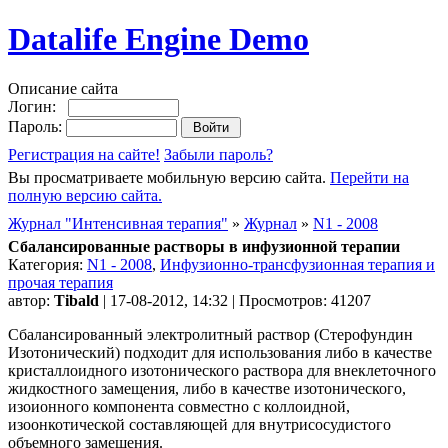
Datalife Engine Demo
Описание сайта
Логин:
Пароль:
Регистрация на сайте!
Забыли пароль?
Вы просматриваете мобильную версию сайта.
Перейти на
полную версию сайта.
Журнал "Интенсивная терапия"
»
Журнал
»
N1 - 2008
Сбалансированные растворы в инфузионной терапии
Категория:
N1 - 2008
,
Инфузионно-трансфузионная терапия и
прочая терапия
автор:
Tibald
| 17-08-2012, 14:32 | Просмотров: 41207
Сбалансированный электролитный раствор (Стерофундин
Изотонический) подходит для использования либо в качестве
кристаллоидного изотонического раствора для внеклеточного
жидкостного замещения, либо в качестве изотонического,
изоионного компонента совместно с коллоидной,
изоонкотической составляющей для внутрисосудистого
объемного замещения.