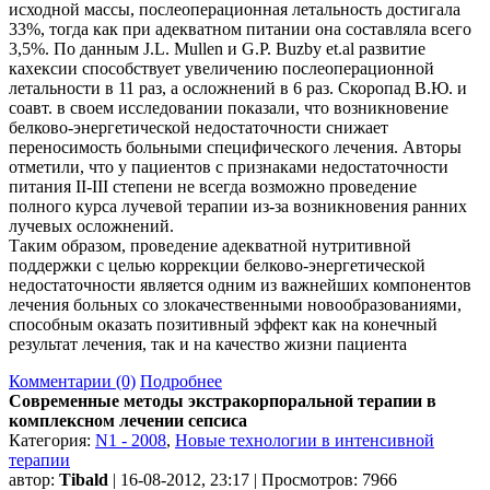
исходной массы, послеоперационная летальность достигала
33%, тогда как при адекватном питании она составляла всего
3,5%. По данным J.L. Mullen и G.P. Buzby et.al развитие
кахексии способствует увеличению послеоперационной
летальности в 11 раз, а осложнений в 6 раз. Скоропад В.Ю. и
соавт. в своем исследовании показали, что возникновение
белково-энергетической недостаточности снижает
переносимость больными специфического лечения. Авторы
отметили, что у пациентов с признаками недостаточности
питания II-III степени не всегда возможно проведение
полного курса лучевой терапии из-за возникновения ранних
лучевых осложнений.
Таким образом, проведение адекватной нутритивной
поддержки с целью коррекции белково-энергетической
недостаточности является одним из важнейших компонентов
лечения больных со злокачественными новообразованиями,
способным оказать позитивный эффект как на конечный
результат лечения, так и на качество жизни пациента
Комментарии (0)
Подробнее
Современные методы экстракорпоральной терапии в
комплексном лечении сепсиса
Категория:
N1 - 2008
,
Новые технологии в интенсивной
терапии
автор:
Tibald
| 16-08-2012, 23:17 | Просмотров: 7966