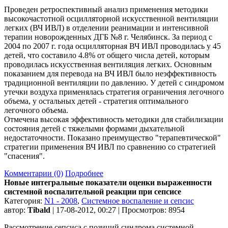
Проведен ретроспективный анализ применения методики
высокочастотной осцилляторной искусственной вентиляции
легких (ВЧ ИВЛ) в отделении реанимации и интенсивной
терапии новорожденных ДГБ №8 г. Челябинск. За период с
2004 по 2007 г. года осцилляторная ВЧ ИВЛ проводилась у 45
детей, что составило 4.8% от общего числа детей, которым
проводилась искусственная вентиляция легких. Основным
показанием для перевода на ВЧ ИВЛ было неэффективность
традиционной вентиляции по давлению. У детей с синдромом
утечки воздуха применялась стратегия ограничения легочного
объема, у остальных детей - стратегия оптимального
легочного объема.
Отмечена высокая эффективность методики для стабилизации
состояния детей с тяжелыми формами дыхательной
недостаточности. Показано преимущество "терапевтической"
стратегии применения ВЧ ИВЛ по сравнению со стратегией
"спасения".
Комментарии (0)
Подробнее
Новые интегральные показатели оценки выраженности
системной воспалительной реакции при сепсисе
Категория:
N1 - 2008
,
Системное воспаление и сепсис
автор:
Tibald
| 17-08-2012, 00:27 | Просмотров: 8954
Рассмотрение сепсиса с позиций синдрома системной