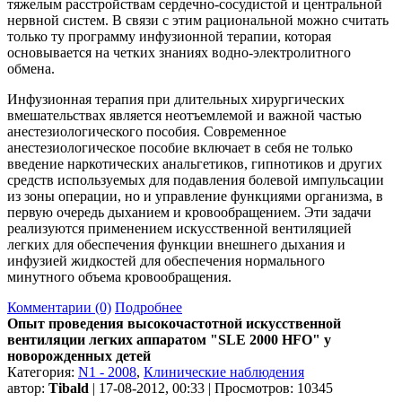
тяжелым расстройствам сердечно-сосудистой и центральной
нервной систем. В связи с этим рациональной можно считать
только ту программу инфузионной терапии, которая
основывается на четких знаниях водно-электролитного
обмена.
Инфузионная терапия при длительных хирургических
вмешательствах является неотъемлемой и важной частью
анестезиологического пособия. Современное
анестезиологическое пособие включает в себя не только
введение наркотических анальгетиков, гипнотиков и других
средств используемых для подавления болевой импульсации
из зоны операции, но и управление функциями организма, в
первую очередь дыханием и кровообращением. Эти задачи
реализуются применением искусственной вентиляцией
легких для обеспечения функции внешнего дыхания и
инфузией жидкостей для обеспечения нормального
минутного объема кровообращения.
Комментарии (0)
Подробнее
Опыт проведения высокочастотной искусственной
вентиляции легких аппаратом "SLE 2000 HFO" у
новорожденных детей
Категория:
N1 - 2008
,
Клинические наблюдения
автор:
Tibald
| 17-08-2012, 00:33 | Просмотров: 10345