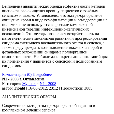
Выполнена аналитическая оценка эффективности методов
внепочечного очищения крови у пациентов с тяжёлым
сепсисом и шоком. Установлено, что экстракорпоральное
очищение крови в виде гемофильтрации и гемадсорбции на
полимиксине используется в арсенале комплексной
интенсивной терапии инфекционно-септических
осложнений. Эти методы позволяют воздействовать на
патогенетические механизмы развития и прогрессирования
синдрома системного воспалительного ответа и сепсиса, а
также предупреждать возникновение тяжелых, а порой и
фатальных осложнений синдрома полиорганной
недостаточности. Необходима конкретизация показаний для
их применения у пациентов с сепсисом и полиорганным
синдромом.
Комментарии (0)
Подробнее
N1 - 2008 г. Оглавление
Категория:
Журнал
»
N1 - 2008
автор:
Tibald
| 16-08-2012, 23:12 | Просмотров: 3885
АНАЛИТИЧЕСКИЕ ОБЗОРЫ
Современные методы экстракорпоральной терапии в
комплексном лечении сепсиса