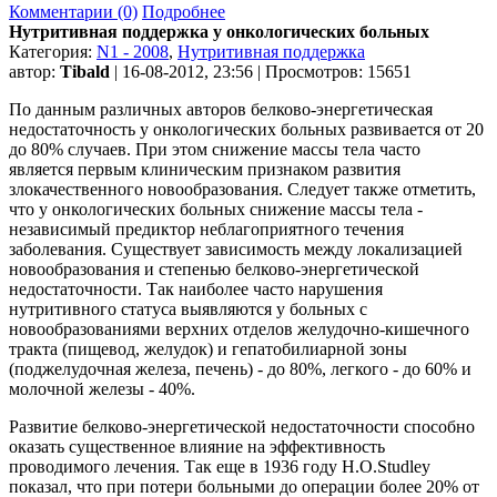
Комментарии (0)
Подробнее
Нутритивная поддержка у онкологических больных
Категория:
N1 - 2008
,
Нутритивная поддержка
автор:
Tibald
| 16-08-2012, 23:56 | Просмотров: 15651
По данным различных авторов белково-энергетическая
недостаточность у онкологических больных развивается от 20
до 80% случаев. При этом снижение массы тела часто
является первым клиническим признаком развития
злокачественного новообразования. Следует также отметить,
что у онкологических больных снижение массы тела -
независимый предиктор неблагоприятного течения
заболевания. Существует зависимость между локализацией
новообразования и степенью белково-энергетической
недостаточности. Так наиболее часто нарушения
нутритивного статуса выявляются у больных с
новообразованиями верхних отделов желудочно-кишечного
тракта (пищевод, желудок) и гепатобилиарной зоны
(поджелудочная железа, печень) - до 80%, легкого - до 60% и
молочной железы - 40%.
Развитие белково-энергетической недостаточности способно
оказать существенное влияние на эффективность
проводимого лечения. Так еще в 1936 году H.O.Studley
показал, что при потери больными до операции более 20% от