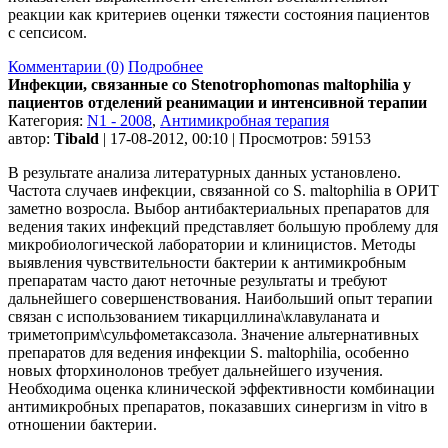
реакции как критериев оценки тяжести состояния пациентов
с сепсисом.
Комментарии (0)
Подробнее
Инфекции, связанные со Stenotrophomonas maltophilia у
пациентов отделений реанимации и интенсивной терапии
Категория:
N1 - 2008
,
Антимикробная терапия
автор:
Tibald
| 17-08-2012, 00:10 | Просмотров: 59153
В результате анализа литературных данных установлено.
Частота случаев инфекции, связанной со S. maltophilia в ОРИТ
заметно возросла. Выбор антибактериальных препаратов для
ведения таких инфекций представляет большую проблему для
микробиологической лаборатории и клиницистов. Методы
выявления чувствительности бактерии к антимикробным
препаратам часто дают неточные результаты и требуют
дальнейшего совершенствования. Наибольший опыт терапии
связан с использованием тикарциллина\клавуланата и
триметоприм\сульфометаксазола. Значение альтернативных
препаратов для ведения инфекции S. maltophilia, особенно
новых фторхинолонов требует дальнейшего изучения.
Необходима оценка клинической эффективности комбинации
антимикробных препаратов, показавших синергизм in vitro в
отношении бактерии.