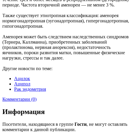
периоде. Частота вторичной аменореи — не менее 3 %.
Также существует этиотропная классификация: аменорея
нормогонадотропная (эугонадотропная), гипергонадотропная,
гипогонадотропная.
Аменорея может быть следствием наследственных синдромов
(Тернера, Каллманна), приобретенных заболеваний
(пролактинома, нервная анорексия), недостаточность
яичников, пороки развития матки, повышенные физические
нагрузки, стрессы и так далее.
Другие новости по теме:
Ацилок
Аципол
Рак эндометрия
Комментарии (0)
Информация
Посетители, находящиеся в группе
Гости
, не могут оставлять
комментарии к данной публикации.