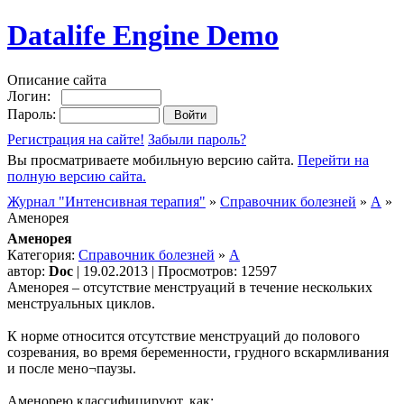
Datalife Engine Demo
Описание сайта
Логин:
Пароль:
Регистрация на сайте!
Забыли пароль?
Вы просматриваете мобильную версию сайта.
Перейти на
полную версию сайта.
Журнал "Интенсивная терапия"
»
Справочник болезней
»
А
»
Аменорея
Аменорея
Категория:
Справочник болезней
»
А
автор:
Doc
| 19.02.2013 | Просмотров: 12597
Аменорея – отсутствие менструаций в течение нескольких
менструальных циклов.
К норме относится отсутствие менструаций до полового
созревания, во время беременности, грудного вскармливания
и после мено¬паузы.
Аменорею классифицируют, как: