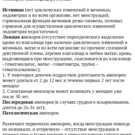
Истинная
(нет циклических изменений в яичниках,
эндометрии и во всём организме, нет менструаций;
гормональная функция яичников резко снижена, половых
гормонов для осуществления циклических изменений
эндометрия недостаточно);
Ложная а
менорея (отсутствие периодического выделения
крови из влагалища при наличии циклических изменений в
яичниках, матке и во всём организме по причине сплошной
девственной плевы, атрезии влагалища и шейки матки; кровь,
выделяющаяся при менструациях, скапливается во влагалище
- гематокольпос, матке - гематометра, трубах -
гематосальпинкс);
1. У некоторых девочек-подростков длительность аменореи
может длиться от 2 до 12 мес в течение первых 2 лет после
менархе
2. Спонтанная менопауза может возникать у женщин уже
после 30 лет.
Послеродовая
аменорея (в случаях грудного вскармливания,
длится до 2х-3х лет);
Патологическая
аменорея.
Различают первичную аменорею, когда менструации никогда
не возникали, и вторичную – отсутствие менструации в
течение трех и более месяцев в репродуктивном (детородном)