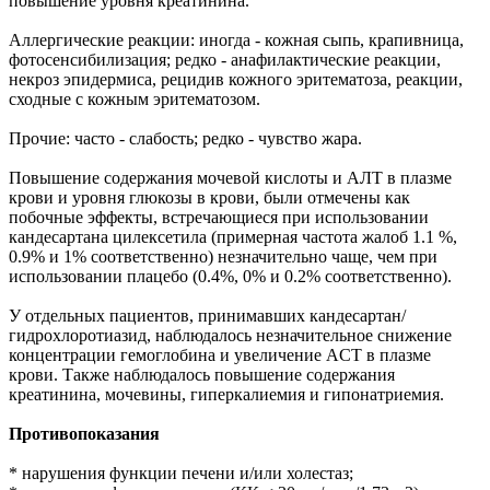
повышение уровня креатинина.
Аллергические реакции: иногда - кожная сыпь, крапивница,
фотосенсибилизация; редко - анафилактические реакции,
некроз эпидермиса, рецидив кожного эритематоза, реакции,
сходные с кожным эритематозом.
Прочие: часто - слабость; редко - чувство жара.
Повышение содержания мочевой кислоты и АЛТ в плазме
крови и уровня глюкозы в крови, были отмечены как
побочные эффекты, встречающиеся при использовании
кандесартана цилексетила (примерная частота жалоб 1.1 %,
0.9% и 1% соответственно) незначительно чаще, чем при
использовании плацебо (0.4%, 0% и 0.2% соответственно).
У отдельных пациентов, принимавших кандесартан/
гидрохлоротиазид, наблюдалось незначительное снижение
концентрации гемоглобина и увеличение ACT в плазме
крови. Также наблюдалось повышение содержания
креатинина, мочевины, гиперкалиемия и гипонатриемия.
Противопоказания
* нарушения функции печени и/или холестаз;