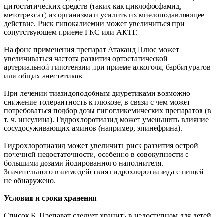
цитостатических средств (таких как циклофосфамид,
метотрексат) из организма и усилить их миелоподавляющее
действие. Риск гипокалиемии может увеличиться при
сопутствующем приеме ГКС или АКТГ.
На фоне применения препарат Атаканд Плюс может
увеличиваться частота развития ортостатической
артериальной гипотензии при приеме алкоголя, барбитуратов
или общих анестетиков.
При лечении тиазидоподобным диуретиками возможно
снижение толерантность к глюкозе, в связи с чем может
потребоваться подбор дозы гипогликемических препаратов (в
т. ч. инсулина). Гидрохлоротиазид может уменьшить влияние
сосудосуживающих аминов (например, эпинефрина).
Гидрохлоротиазид может увеличить риск развития острой
почечной недостаточности, особенно в совокупности с
большими дозами йодированного наполнителя.
Значительного взаимодействия гидрохлоротиазида с пищей
не обнаружено.
Условия и сроки хранения
Список Б. Препарат следует хранить в недоступном для детей