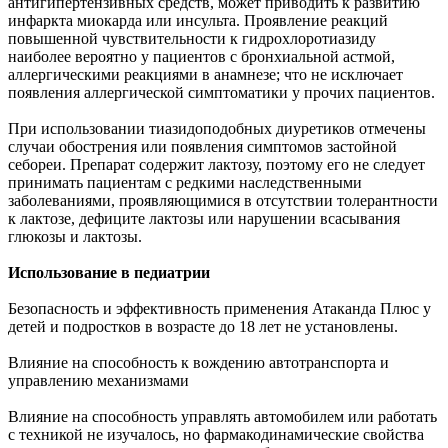
антигипертензивных средств, может приводить к развитию
инфаркта миокарда или инсульта. Проявление реакций
повышенной чувствительности к гидрохлоротиазиду
наиболее вероятно у пациентов с бронхиальной астмой,
аллергическими реакциями в анамнезе; что не исключает
появления аллергической симптоматики у прочих пациентов.
При использовании тиазидоподобных диуретиков отмечены
случаи обострения или появления симптомов застойной
себореи. Препарат содержит лактозу, поэтому его не следует
принимать пациентам с редкими наследственными
заболеваниями, проявляющимися в отсутствии толерантности
к лактозе, дефиците лактозы или нарушении всасывания
глюкозы и лактозы.
Использование в педиатрии
Безопасность и эффективность применения Атаканда Плюс у
детей и подростков в возрасте до 18 лет не установлены.
Влияние на способность к вождению автотранспорта и
управлению механизмами
Влияние на способность управлять автомобилем или работать
с техникой не изучалось, но фармакодинамические свойства