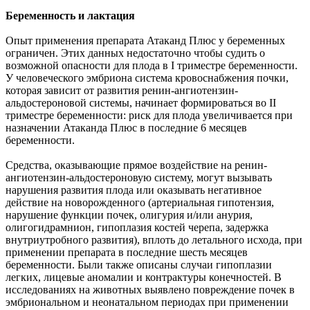
Беременность и лактация
Опыт применения препарата Атаканд Плюс у беременных
ограничен. Этих данных недостаточно чтобы судить о
возможной опасности для плода в I триместре беременности.
У человеческого эмбриона система кровоснабжения почки,
которая зависит от развития ренин-ангиотензин-
альдостероновой системы, начинает формироваться во II
триместре беременности: риск для плода увеличивается при
назначении Атаканда Плюс в последние 6 месяцев
беременности.
Средства, оказывающие прямое воздействие на ренин-
ангиотензин-альдостероновую систему, могут вызывать
нарушения развития плода или оказывать негативное
действие на новорожденного (артериальная гипотензия,
нарушение функции почек, олигурия и/или анурия,
олигогидрамнион, гипоплазия костей черепа, задержка
внутриутробного развития), вплоть до летального исхода, при
применении препарата в последние шесть месяцев
беременности. Были также описаны случаи гипоплазии
легких, лицевые аномалии и контрактуры конечностей. В
исследованиях на животных выявлено повреждение почек в
эмбриональном и неонатальном периодах при применении