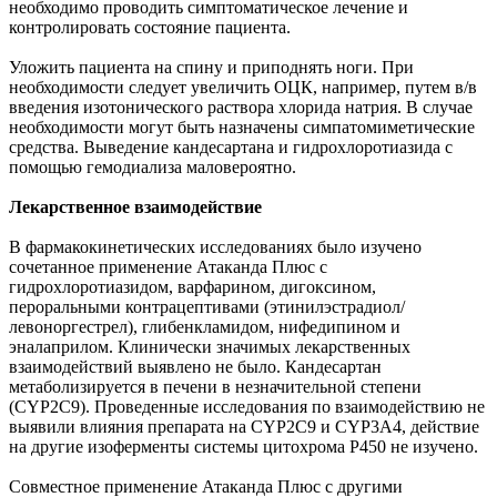
необходимо проводить симптоматическое лечение и
контролировать состояние пациента.
Уложить пациента на спину и приподнять ноги. При
необходимости следует увеличить ОЦК, например, путем в/в
введения изотонического раствора хлорида натрия. В случае
необходимости могут быть назначены симпатомиметические
средства. Выведение кандесартана и гидрохлоротиазида с
помощью гемодиализа маловероятно.
Лекарственное взаимодействие
В фармакокинетических исследованиях было изучено
сочетанное применение Атаканда Плюс с
гидрохлоротиазидом, варфарином, дигоксином,
пероральными контрацептивами (этинилэстрадиол/
левоноргестрел), глибенкламидом, нифедипином и
эналаприлом. Клинически значимых лекарственных
взаимодействий выявлено не было. Кандесартан
метаболизируется в печени в незначительной степени
(CYP2C9). Проведенные исследования по взаимодействию не
выявили влияния препарата на CYP2C9 и CYP3A4, действие
на другие изоферменты системы цитохрома Р450 не изучено.
Совместное применение Атаканда Плюс с другими