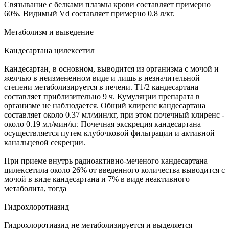
Связывание с белками плазмы крови составляет примерно
60%. Видимый Vd составляет примерно 0.8 л/кг.
Метаболизм и выведение
Кандесартана цилексетил
Кандесартан, в основном, выводится из организма с мочой и
желчью в неизмененном виде и лишь в незначительной
степени метаболизируется в печени. T1/2 кандесартана
составляет приблизительно 9 ч. Кумуляции препарата в
организме не наблюдается. Общий клиренс кандесартана
составляет около 0.37 мл/мин/кг, при этом почечный клиренс -
около 0.19 мл/мин/кг. Почечная экскреция кандесартана
осуществляется путем клубочковой фильтрации и активной
канальцевой секреции.
При приеме внутрь радиоактивно-меченого кандесартана
цилексетила около 26% от введенного количества выводится с
мочой в виде кандесартана и 7% в виде неактивного
метаболита, тогда
Гидрохлоротиазид
Гидрохлоротиазид не метаболизируется и выделяется