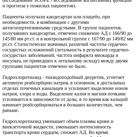
(исследование SCOPE - исследование когнитивных функций
и прогноза у пожилых пациентов).
Пациенты получали кандесартан или плацебо, при
необходимости, в комбинации с другими
антигипертензивными средствами. В группе пациентов,
получавших кандесартан, отмечено снижение АД с 166/90 до
145/80 мм рт.ст. и в контрольной группе с 167/90 до 149/82 мм
рт.ст. Статистически значимых различий частоты сердечно-
сосудистых осложнений (летальность в результате сердечно-
сосудистых заболеваний, частота инфаркта миокарда и
инсульта, не приведших к летальному исходу) между двумя
группами пациентов отмечено не было.
Гидрохлоротиазид - тиазидоподобный диуретик, угнетает
активную реабсорбцию натрия, в основном, в дистальных
отделах почечных канальцев и усиливает выделение ионов
натрия, хлора и воды. Выделение калия и магния почками
усиливается в зависимости от дозы, в то время как кальций
начинает реабсорбироваться в больших количествах, чем
раньше.
Гидрохлоротиазид уменьшает объем плазмы крови и
внеклеточной жидкости, уменьшает интенсивность
транспорта крови сердцем, снижает АД. Во время