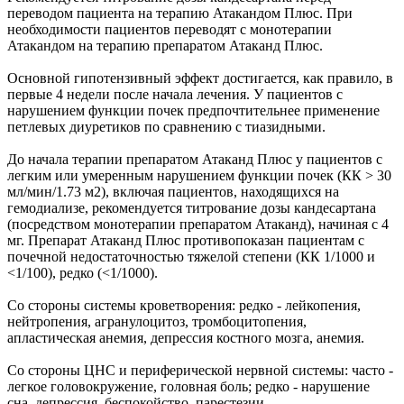
переводом пациента на терапию Атакандом Плюс. При
необходимости пациентов переводят с монотерапии
Атакандом на терапию препаратом Атаканд Плюс.
Основной гипотензивный эффект достигается, как правило, в
первые 4 недели после начала лечения. У пациентов с
нарушением функции почек предпочтительнее применение
петлевых диуретиков по сравнению с тиазидными.
До начала терапии препаратом Атаканд Плюс у пациентов с
легким или умеренным нарушением функции почек (КК > 30
мл/мин/1.73 м2), включая пациентов, находящихся на
гемодиализе, рекомендуется титрование дозы кандесартана
(посредством монотерапии препаратом Атаканд), начиная с 4
мг. Препарат Атаканд Плюс противопоказан пациентам с
почечной недостаточностью тяжелой степени (КК 1/1000 и
<1/100), редко (<1/1000).
Со стороны системы кроветворения: редко - лейкопения,
нейтропения, агранулоцитоз, тромбоцитопения,
апластическая анемия, депрессия костного мозга, анемия.
Со стороны ЦНС и периферической нервной системы: часто -
легкое головокружение, головная боль; редко - нарушение
сна, депрессия, беспокойство, парестезии.