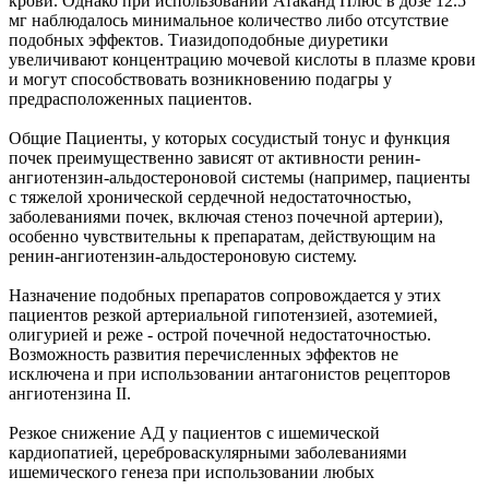
крови. Однако при использовании Атаканд Плюс в дозе 12.5
мг наблюдалось минимальное количество либо отсутствие
подобных эффектов. Тиазидоподобные диуретики
увеличивают концентрацию мочевой кислоты в плазме крови
и могут способствовать возникновению подагры у
предрасположенных пациентов.
Общие Пациенты, у которых сосудистый тонус и функция
почек преимущественно зависят от активности ренин-
ангиотензин-альдостероновой системы (например, пациенты
с тяжелой хронической сердечной недостаточностью,
заболеваниями почек, включая стеноз почечной артерии),
особенно чувствительны к препаратам, действующим на
ренин-ангиотензин-альдостероновую систему.
Назначение подобных препаратов сопровождается у этих
пациентов резкой артериальной гипотензией, азотемией,
олигурией и реже - острой почечной недостаточностью.
Возможность развития перечисленных эффектов не
исключена и при использовании антагонистов рецепторов
ангиотензина II.
Резкое снижение АД у пациентов с ишемической
кардиопатией, цереброваскулярными заболеваниями
ишемического генеза при использовании любых