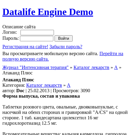
Datalife Engine Demo
Описание сайта
Логин:
Пароль:
Регистрация на сайте!
Забыли пароль?
Вы просматриваете мобильную версию сайта.
Перейти на
полную версию сайта.
Журнал "Интенсивная терапия"
»
Каталог лекарств
»
А
»
Атаканд Плюс
Атаканд Плюс
Категория:
Каталог лекарств
»
А
автор:
Doc
| 25.02.2013 | Просмотров: 3090
Форма выпуска, состав и упаковка
Таблетки розового цвета, овальные, двояковыпуклые, с
насечкой на обеих сторонах и гравировкой "A/CS" на одной
стороне. 1 таб. кандесартана цилексетил 16 мг
гидрохлоротиазид 12.5 мг.
Вспомогательные вещества: кальция кармеллоза, гипролоза,