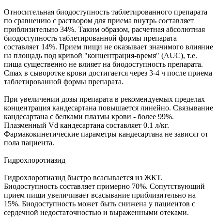
Относительная биодоступность таблетированного препарата
по сравнению с раствором для приема внутрь составляет
приблизительно 34%. Таким образом, расчетная абсолютная
биодоступность таблетированной формы препарата
составляет 14%. Прием пищи не оказывает значимого влияние
на площадь под кривой "концентрация-время" (AUC), т.е.
пища существенно не влияет на биодоступность препарата.
Cmax в сыворотке крови достигается через 3-4 ч после приема
таблетированной формы препарата.
При увеличении дозы препарата в рекомендуемых пределах
концентрация кандесартана повышается линейно. Связывание
кандесартана с белками плазмы крови - более 99%.
Плазменный Vd кандесартана составляет 0.1 л/кг.
Фармакокинетические параметры кандесартана не зависят от
пола пациента.
Гидрохлоротиазид
Гидрохлоротиазид быстро всасывается из ЖКТ.
Биодоступность составляет примерно 70%. Сопутствующий
прием пищи увеличивает всасывание приблизительно на
15%. Биодоступность может быть снижена у пациентов с
сердечной недостаточностью и выраженными отеками.