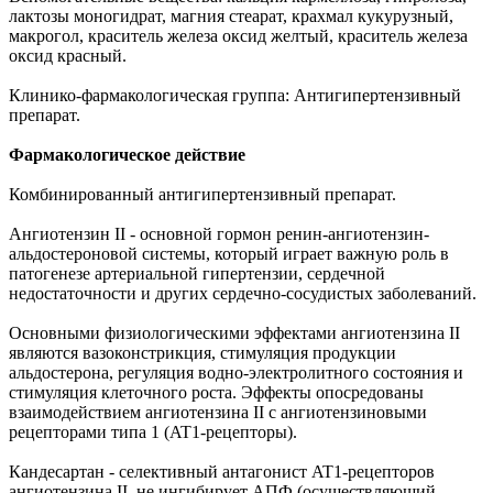
лактозы моногидрат, магния стеарат, крахмал кукурузный,
макрогол, краситель железа оксид желтый, краситель железа
оксид красный.
Клинико-фармакологическая группа: Антигипертензивный
препарат.
Фармакологическое действие
Комбинированный антигипертензивный препарат.
Ангиотензин II - основной гормон ренин-ангиотензин-
альдостероновой системы, который играет важную роль в
патогенезе артериальной гипертензии, сердечной
недостаточности и других сердечно-сосудистых заболеваний.
Основными физиологическими эффектами ангиотензина II
являются вазоконстрикция, стимуляция продукции
альдостерона, регуляция водно-электролитного состояния и
стимуляция клеточного роста. Эффекты опосредованы
взаимодействием ангиотензина II с ангиотензиновыми
рецепторами типа 1 (AT1-рецепторы).
Кандесартан - селективный антагонист AT1-рецепторов
ангиотензина II, не ингибирует АПФ (осуществляющий