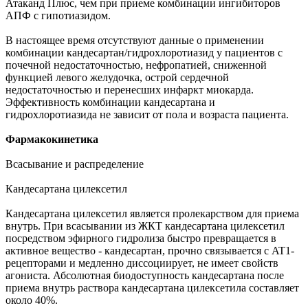
Атаканд Плюс, чем при приеме комбинации ингибиторов
АПФ с гипотиазидом.
В настоящее время отсутствуют данные о применении
комбинации кандесартан/гидрохлоротиазид у пациентов с
почечной недостаточностью, нефропатией, сниженной
функцией левого желудочка, острой сердечной
недостаточностью и перенесших инфаркт миокарда.
Эффективность комбинации кандесартана и
гидрохлоротиазида не зависит от пола и возраста пациента.
Фармакокинетика
Всасывание и распределение
Кандесартана цилексетил
Кандесартана цилексетил является пролекарством для приема
внутрь. При всасывании из ЖКТ кандесартана цилексетил
посредством эфирного гидролиза быстро превращается в
активное вещество - кандесартан, прочно связывается с AT1-
рецепторами и медленно диссоциирует, не имеет свойств
агониста. Абсолютная биодоступность кандесартана после
приема внутрь раствора кандесартана цилексетила составляет
около 40%.