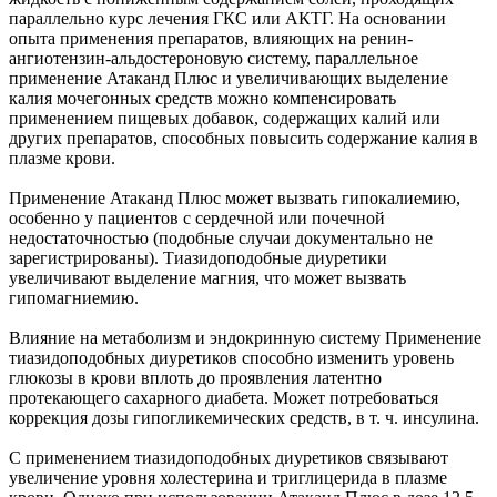
параллельно курс лечения ГКС или АКТГ. На основании
опыта применения препаратов, влияющих на ренин-
ангиотензин-альдостероновую систему, параллельное
применение Атаканд Плюс и увеличивающих выделение
калия мочегонных средств можно компенсировать
применением пищевых добавок, содержащих калий или
других препаратов, способных повысить содержание калия в
плазме крови.
Применение Атаканд Плюс может вызвать гипокалиемию,
особенно у пациентов с сердечной или почечной
недостаточностью (подобные случаи документально не
зарегистрированы). Тиазидоподобные диуретики
увеличивают выделение магния, что может вызвать
гипомагниемию.
Влияние на метаболизм и эндокринную систему Применение
тиазидоподобных диуретиков способно изменить уровень
глюкозы в крови вплоть до проявления латентно
протекающего сахарного диабета. Может потребоваться
коррекция дозы гипогликемических средств, в т. ч. инсулина.
С применением тиазидоподобных диуретиков связывают
увеличение уровня холестерина и триглицерида в плазме