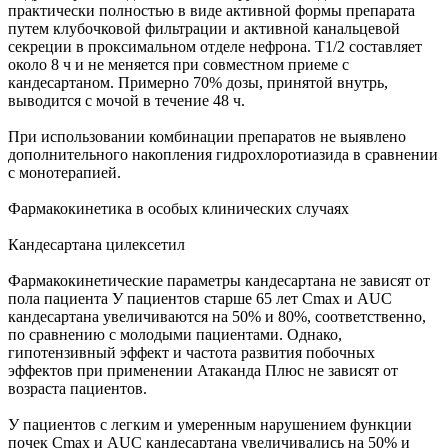
практически полностью в виде активной формы препарата
путем клубочковой фильтрации и активной канальцевой
секреции в проксимальном отделе нефрона. T1/2 составляет
около 8 ч и не меняется при совместном приеме с
кандесартаном. Примерно 70% дозы, принятой внутрь,
выводится с мочой в течение 48 ч.
При использовании комбинации препаратов не выявлено
дополнительного накопления гидрохлоротиазида в сравнении
с монотерапией.
Фармакокинетика в особых клинических случаях
Кандесартана цилексетил
Фармакокинетические параметры кандесартана не зависят от
пола пациента У пациентов старше 65 лет Cmax и AUC
кандесартана увеличиваются на 50% и 80%, соответственно,
по сравнению с молодыми пациентами. Однако,
гипотензивный эффект и частота развития побочных
эффектов при применении Атаканда Плюс не зависят от
возраста пациентов.
У пациентов с легким и умеренным нарушением функции
почек Cmax и AUC кандесартана увеличивались на 50% и