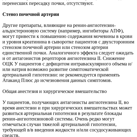
перенесших пересадку почки, отсутствуют.
Стеноз почечной артерии
Другие препараты, влияющие на ренин-ангиотензин-
альдостероновую систему (например, ингибиторы АПФ),
могут привести к повышению содержания мочевины в крови
и уровня креатинина в сыворотке пациентов с двухсторонним
стенозом почечной артерии или стенозом артерии
единственной почки. Аналогичного эффекта следует ожидать
и от антагонистов рецепторов ангиотензина II. Снижение
ОЦК У пациентов с дефицитом интраваскулярного объема и/
или натрия возможно развитие симптоматической
артериальной гипотензии: не рекомендуется применять
Атаканд Плюс до исчезновения данных симптомов.
Общая анестезия и хирургическое вмешательство
У пациентов, получающих антагонисты ангиотензина II, во
время анестезии и при хирургических вмешательствах может
развиться артериальная гипотензия в результате блокады
ренин-ангиотензиновой системы. Очень редко могут
отмечаться случаи тяжелой артериальной гипотензии,
требующей в/в введения жидкости и/или сосудосуживающих
средств.