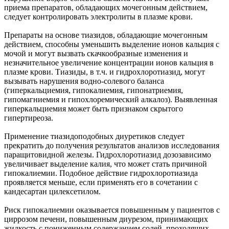
приема препаратов, обладающих мочегонным действием,
следует контролировать электролиты в плазме крови.
Препараты на основе тиазидов, обладающие мочегонным
действием, способны уменьшить выделение ионов кальция с
мочой и могут вызвать скачкообразные изменения и
незначительное увеличение концентрации ионов кальция в
плазме крови. Тиазиды, в т.ч. и гидрохлоротиазид, могут
вызывать нарушения водно-солевого баланса
(гиперкальциемия, гипокалиемия, гипонатриемия,
гипомагниемия и гипохлоремический алкалоз). Выявленная
гиперкальциемия может быть признаком скрытого
гипертиреоза.
Применение тиазидоподобных диуретиков следует
прекратить до получения результатов анализов исследования
паращитовидной железы. Гидрохлоротиазид дозозависимо
увеличивает выделение калия, что может стать причиной
гипокалиемии. Подобное действие гидрохлоротиазида
проявляется меньше, если применять его в сочетании с
кандесартан цилексетилом.
Риск гипокалиемии оказывается повышенным у пациентов с
циррозом печени, повышенным диурезом, принимающих
жидкость с пониженным содержанием солей, проходящих