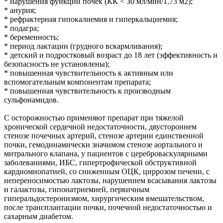
* нарушения функции почек (КК < 30 мл/мин/1.73 м2);
* анурия;
* рефрактерная гипокалиемия и гиперкальциемия;
* подагра;
* беременность;
* период лактации (грудного вскармливания);
* детский и подростковый возраст до 18 лет (эффективность и
безопасность не установлены);
* повышенная чувствительность к активным или
вспомогательным компонентам препарата;
* повышенная чувствительность к производным
сульфонамидов.
С осторожностью применяют препарат при тяжелой
хронической сердечной недостаточности, двустороннем
стенозе почечных артерий, стенозе артерии единственной
почки, гемодинамически значимом стенозе аортального и
митрального клапана, у пациентов с цереброваскулярными
заболеваниями, ИБС, гипертрофической обструктивной
кардиомиопатией, со сниженным ОЦК, циррозом печени, с
непереносимостью лактозы, нарушением всасывания лактозы
и галактозы, гипонатриемией, первичным
гиперальдостеронизмом, хирургическим вмешательством,
после трансплантации почки, почечной недостаточностью и
сахарным диабетом.