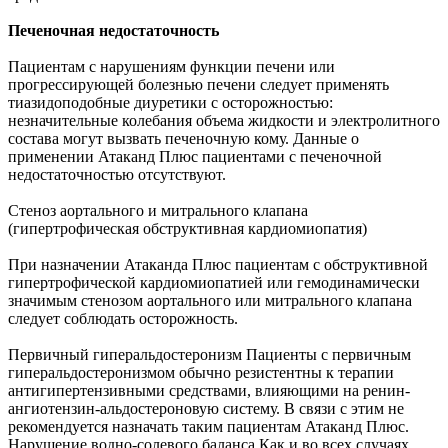
Печеночная недостаточность
Пациентам с нарушениям функции печени или
прогрессирующей болезнью печени следует применять
тиазидоподобные диуретики с осторожностью:
незначительные колебания объема жидкости и электролитного
состава могут вызвать печеночную кому. Данные о
применении Атаканд Плюс пациентами с печеночной
недостаточностью отсутствуют.
Стеноз аортального и митрального клапана
(гипертрофическая обструктивная кардиомиопатия)
При назначении Атаканда Плюс пациентам с обструктивной
гипертрофической кардиомиопатией или гемодинамически
значимым стенозом аортального или митрального клапана
следует соблюдать осторожность.
Первичный гиперальдостеронизм Пациенты с первичным
гиперальдостеронизмом обычно резистентны к терапии
антигипертензивными средствами, влияющими на ренин-
ангиотензин-альдостероновую систему. В связи с этим не
рекомендуется назначать таким пациентам Атаканд Плюс.
Нарушение водно-солевого баланса Как и во всех случаях