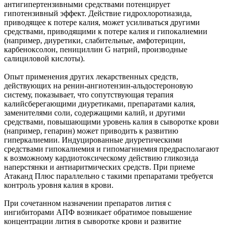
антигипертензивными средствами потенцирует
гипотензивный эффект. Действие гидрохлоротиазида,
приводящее к потере калия, может усиливаться другими
средствами, приводящими к потере калия и гипокалиемии
(например, диуретики, слабительные, амфотерицин,
карбеноксолон, пенициллин G натрий, производные
салициловой кислоты).
Опыт применения других лекарственных средств,
действующих на ренин-ангиотензин-альдостероновую
систему, показывает, что сопутствующая терапия
калийсберегающими диуретиками, препаратами калия,
заменителями соли, содержащими калий, и другими
средствами, повышающими уровень калия в сыворотке крови
(например, гепарин) может приводить к развитию
гиперкалиемии. Индуцированные диуретическими
средствами гипокалиемия и гипомагниемия предрасполагают
к возможному кардиотоксическому действию гликозида
наперстянки и антиаритмических средств. При приеме
Атаканд Плюс параллельно с такими препаратами требуется
контроль уровня калия в крови.
При сочетанном назначении препаратов лития с
ингибиторами АПФ возникает обратимое повышение
концентрации лития в сыворотке крови и развитие