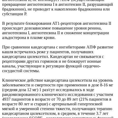
превращение ангиотензина I в ангиотензин II, разрушающий
брадикинин), не приводит к накоплению брадикинина или
субстанции Р.
В результате блокирования AT1-рецепторов ангиотензина II
происходит дозозависимое повышение уровня ренина,
ангиотензина I, ангиотензина II и снижение концентрации
альдостерона в плазме крови.
При сравнении кандесартана с ингибиторами АПФ развитие
кашля встречалось реже у пациентов, получавших
кандесартана цилексетил. Кандесартан не связывается с
рецепторами других гормонов и не блокирует ионные
каналы, участвующие в регуляции функций сердечно-
сосудистой системы.
Клиническое действие кандесартана цилексетила на уровень
заболеваемости и смертности при применении в дозе 8-16 мг
(средняя доза 12 мг) 1 раз/сут исследовалось в ходе
рандомизированного клинического исследования с участием
4937 пациентов в возрасте от 70 до 89 лет (21% пациентов в
возрасте 80 лет и старше) с артериальной гипертензией
мягкой и умеренной степени тяжести, получающих терапию
кандесартаном цилексетилом, в среднем, в течение 3.7 лет