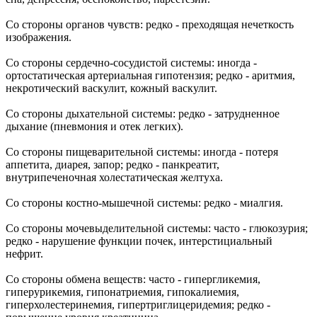
Со стороны органов чувств: редко - преходящая нечеткость
изображения.
Со стороны сердечно-сосудистой системы: иногда -
ортостатическая артериальная гипотензия; редко - аритмия,
некротический васкулит, кожный васкулит.
Со стороны дыхательной системы: редко - затрудненное
дыхание (пневмония и отек легких).
Со стороны пищеварительной системы: иногда - потеря
аппетита, диарея, запор; редко - панкреатит,
внутрипеченочная холестатическая желтуха.
Со стороны костно-мышечной системы: редко - миалгия.
Со стороны мочевыделительной системы: часто - глюкозурия;
редко - нарушение функции почек, интерстициальный
нефрит.
Со стороны обмена веществ: часто - гипергликемия,
гиперурикемия, гипонатриемия, гипокалиемия,
гиперхолестеринемия, гипертриглицеридемия; редко -