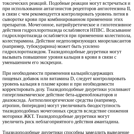
токсических реакций. Подобные реакции могут встречаться и
при использовании антагонистов рецепторов ангиотензина II,
в связи с чем рекомендуется контролировать уровень лития в
сыворотке крови при комбинированном применении этих
препаратов. Мочегонное, натрийуретическое и гипотензивное
действия гидрохлоротиазида ослабляются НПВС. Всасывание
гидрохлоротиазида ослабляется при применении колестипола,
колестирамина. Действие недеполяризующих миорелаксантов
(например, тубокурарина) может быть усилено
гидрохлоротиазидом. Тиазидоподобные диуретики могут
вызывать повышение уровня кальция в крови в связи с
уменьшением его экскреции.
При необходимости применения кальцийсодержащих
пищевых добавок или витамина D, следует контролировать
уровень кальция в плазме крови и при необходимости
корректировать дозу. Тиазидоподобные диуретики усиливают
гипергликемическое действие бета-адреноблокаторов и
диазоксида. Антихолинэргические средства (например,
атропин, биперидин) могут увеличивать биодоступность
тиазидоподобных мочегонных средств вследствие снижения
моторики ЖКТ. Тиазидоподобные диуретики могут
увеличить риск неблагоприятного действия амантадина.
Тиазидоподобные диуретики способны замедлить выведение