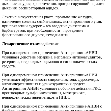
дыхание, анурия, кровотечения, прогрессирующий паралич
дыхания, респираторный ацидоз.
Лечение: искусственная рвота, промывание желудка,
назначение солевых слабительных, активированного угля;
при появлении судорог – в/в введение диазепама и
барбитуратов; при необходимости - проведение
форсированного диуреза, гемодиализа.
Лекарственное взаимодействие
При одновременном применении Антигриппин-АНВИ
усиливает действие гепарина, непрямых антикоагулянтов,
резерпина, стероидных гормонов и гипогликемических
средств.
При одновременном применении Антигриппин-АНВИ
уменьшает эффективность спиронолактона, фуросемида,
антигипертензивных и урикозурических средств.
Антигриппин-АНВИ усиливает побочные действия ГКС,
производных сульфонилмочевины, метотрексата,
ненаркотических анальгетиков и НПВС.
При одновременном применении Антигриппина-АНВИ с
барбитуратами, противоэпилептическими средствами,