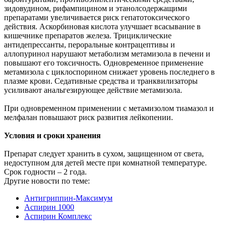
зидовудином, рифампицином и этанолсодержащими
препаратами увеличивается риск гепатотоксического
действия. Аскорбиновая кислота улучшает всасывание в
кишечнике препаратов железа. Трициклические
антидепрессанты, пероральные контрацептивы и
аллопуринол нарушают метаболизм метамизола в печени и
повышают его токсичность. Одновременное применение
метамизола с циклоспорином снижает уровень последнего в
плазме крови. Седативные средства и транквилизаторы
усиливают анальгезирующее действие метамизола.
При одновременном применении с метамизолом тиамазол и
мелфалан повышают риск развития лейкопении.
Условия и сроки хранения
Препарат следует хранить в сухом, защищенном от света,
недоступном для детей месте при комнатной температуре.
Срок годности – 2 года.
Другие новости по теме:
Антигриппин-Максимум
Аспирин 1000
Аспирин Комплекс