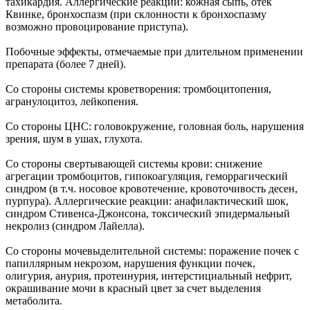
тахикардия. Аллергические реакции: кожная сыпь, отек
Квинке, бронхоспазм (при склонности к бронхоспазму
возможно провоцирование приступа).
Побочные эффекты, отмечаемые при длительном применении
препарата (более 7 дней).
Со стороны системы кроветворения: тромбоцитопения,
агранулоцитоз, лейкопения.
Со стороны ЦНС: головокружение, головная боль, нарушения
зрения, шум в ушах, глухота.
Со стороны свертывающей системы крови: снижение
агрегации тромбоцитов, гипокоагуляция, геморрагический
синдром (в т.ч. носовое кровотечение, кровоточивость десен,
пурпура). Аллергические реакции: анафилактический шок,
синдром Стивенса-Джонсона, токсический эпидермальный
некролиз (синдром Лайелла).
Со стороны мочевыделительной системы: поражение почек с
папиллярным некрозом, нарушения функции почек,
олигурия, анурия, протеинурия, интерстициальный нефрит,
окрашивание мочи в красный цвет за счет выделения
метаболита.