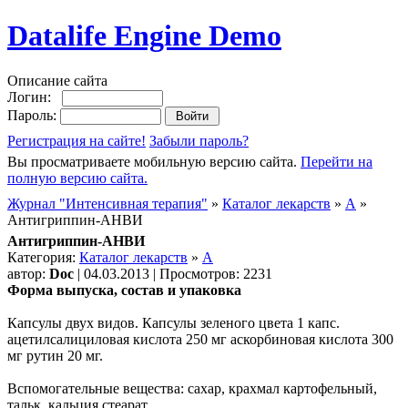
Datalife Engine Demo
Описание сайта
Логин:
Пароль:
Регистрация на сайте!
Забыли пароль?
Вы просматриваете мобильную версию сайта.
Перейти на
полную версию сайта.
Журнал "Интенсивная терапия"
»
Каталог лекарств
»
А
»
Антигриппин-АНВИ
Антигриппин-АНВИ
Категория:
Каталог лекарств
»
А
автор:
Doc
| 04.03.2013 | Просмотров: 2231
Форма выпуска, состав и упаковка
Капсулы двух видов. Капсулы зеленого цвета 1 капс.
ацетилсалициловая кислота 250 мг аскорбиновая кислота 300
мг рутин 20 мг.
Вспомогательные вещества: сахар, крахмал картофельный,
тальк, кальция стеарат.