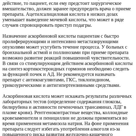
действие, то пациент, если ему предстоит хирургическое
вмешательство, должен заранее предупредить врача о приеме
препарата. Ацетилсалициловая кислота в низких дозах
уменьшает выведение мочевой кислоты, что может в ряде
случаев спровоцировать приступ подагры.
Назначение аскорбиновой кислоты пациентам с быстро
пролиферирующими и интенсивно метастазирующими
опухолями может усугубить течение процесса. У больных с
бронхиальной астмой и поллинозами при приеме препарата
возможно развитие реакций повышенной чувствительности.
В связи со стимулирующим действием аскорбиновой кислоты
на синтез кортикостероидных гормонов необходимо следить
за функцией почек и АД. Не рекомендуется назначать
препарат с антикоагулянтами, ГКС, тиклопидином,
урикозурическими и антигипертензивными средствами.
Аскорбиновая кислота может искажать результаты различных
лабораторных тестов (определение содержания глюкозы,
билирубина и активности печеночных трансаминаз, ЛДГ в
плазме крови). Рентгеноконтрастные вещества, коллоидные
кровезаменители и пенициллин не должны применяться во
время применения метамизола натрия. На фоне применения
препарата следует избегать употребления алкоголя из-за
повышенного риска развития желудочно-кишечного