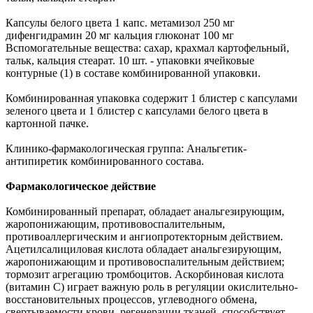
Капсулы белого цвета 1 капс. метамизол 250 мг
дифенгидрамин 20 мг кальция глюконат 100 мг
Вспомогательные вещества: сахар, крахмал картофельный,
тальк, кальция стеарат. 10 шт. - упаковки ячейковые
контурные (1) в составе комбинированной упаковки.
Комбинированная упаковка содержит 1 блистер с капсулами
зеленого цвета и 1 блистер с капсулами белого цвета в
картонной пачке.
Клинико-фармакологическая группа: Анальгетик-
антипиретик комбинированного состава.
Фармакологическое действие
Комбинированный препарат, обладает анальгезирующим,
жаропонижающим, противовоспалительным,
противоаллергическим и ангиопротекторным действием.
Ацетилсалициловая кислота обладает анальгезирующим,
жаропонижающим и противовоспалительным действием;
тормозит агрегацию тромбоцитов. Аскорбиновая кислота
(витамин С) играет важную роль в регуляции окислительно-
восстановительных процессов, углеводного обмена,
свертываемости крови, регенерации тканей, способствует