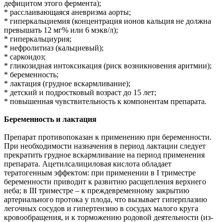
дефицитом этого фермента);
* расслаивающаяся аневризма аорты;
* гиперкальциемия (концентрация ионов кальция не должна
превышать 12 мг% или 6 мэкв/л);
* гиперкальциурия;
* нефролитиаз (кальциевый);
* саркоидоз;
* гликозидная интоксикация (риск возникновения аритмии);
* беременность;
* лактация (грудное вскармливание);
* детский и подростковый возраст до 15 лет;
* повышенная чувствительность к компонентам препарата.
Беременность и лактация
Препарат противопоказан к применению при беременности.
При необходимости назначения в период лактации следует
прекратить грудное вскармливание на период применения
препарата. Ацетилсалициловая кислота обладает
тератогенным эффектом: при применении в I триместре
беременности приводит к развитию расщепления верхнего
неба; в III триместре – к преждевременному закрытию
артериального протока у плода, что вызывает гиперплазию
легочных сосудов и гипертензию в сосудах малого круга
кровообращения, и к торможению родовой деятельности (из-