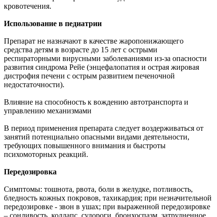
кровотечения.
Использование в педиатрии
Препарат не назначают в качестве жаропонижающего
средства детям в возрасте до 15 лет с острыми
респираторными вирусными заболеваниями из-за опасности
развития синдрома Рейе (энцефалопатия и острая жировая
дистрофия печени с острым развитием печеночной
недостаточности).
Влияние на способность к вождению автотранспорта и
управлению механизмами
В период применения препарата следует воздерживаться от
занятий потенциально опасными видами деятельности,
требующих повышенного внимания и быстроты
психомоторных реакций.
Передозировка
Симптомы: тошнота, рвота, боли в желудке, потливость,
бледность кожных покровов, тахикардия; при незначительной
передозировке - звон в ушах; при выраженной передозировке
– сонливость, коллапс, судороги, бронхоспазм, затрудненное