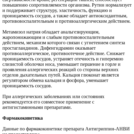
повышению сопротивляемости организма. Рутин нормализует
и поддерживает структуру, эластичность, функцию и
проницаемость сосудов, а также обладает антиоксидантным,
противовоспалительным и противоаллергическим действием.
Метамизол натрия обладает анальгезирующим,
жаропонижающим и слабым противовоспалительным
действием, механизм которого связан с угнетением синтеза
простагландинов. Дифенгидрамин оказывает
противоаллергическое, противоотечное действие. Снижает
проницаемость сосудов, устраняет отечность и гиперемию
слизистой оболочки носа, уменьшает першение в горле и
проявления аллергических реакций со стороны верхних
отделов дыхательных путей. Кальция глюконат является
регулятором обмена кальция и фосфора, уменьшает
проницаемость сосудов.
При аллергических заболеваниях или состояниях
рекомендуется его совместное применение с
антигистаминными препаратами.
Фармакокинетика
Данные по фармакокинетике препарата Антигриппин-АНВИ