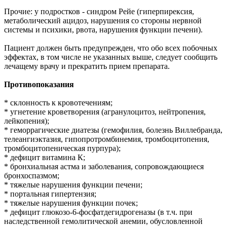
Прочие: у подростков - синдром Рейе (гиперпирексия,
метаболический ацидоз, нарушения со стороны нервной
системы и психики, рвота, нарушения функции печени).
Пациент должен быть предупрежден, что обо всех побочных
эффектах, в том числе не указанных выше, следует сообщить
лечащему врачу и прекратить прием препарата.
Противопоказания
* склонность к кровотечениям;
* угнетение кроветворения (агранулоцитоз, нейтропения,
лейкопения);
* геморрагические диатезы (гемофилия, болезнь Виллебранда,
телеангиэктазия, гипопротромбинемия, тромбоцитопения,
тромбоцитопеническая пурпура);
* дефицит витамина К;
* бронхиальная астма и заболевания, сопровождающиеся
бронхоспазмом;
* тяжелые нарушения функции печени;
* портальная гипертензия;
* тяжелые нарушения функции почек;
* дефицит глюкозо-6-фосфатдегидрогеназы (в т.ч. при
наследственной гемолитической анемии, обусловленной