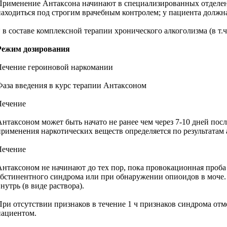
Применение Антаксона начинают в специализированных отделени
находиться под строгим врачебным контролем; у пациента должн
* в составе комплексной терапии хронического алкоголизма (в т.
Режим дозирования
Лечение героиновой наркомании
Фаза введения в курс терапии Антаксоном
Лечение
Антаксоном может быть начато не ранее чем через 7-10 дней пос
применения наркотических веществ определяется по результатам
Лечение
Антаксоном не начинают до тех пор, пока провокационная проба 
абстинентного синдрома или при обнаружении опиоидов в моче. 
нутрь (в виде раствора).
При отсутствии признаков в течение 1 ч признаков синдрома отм
пациентом.