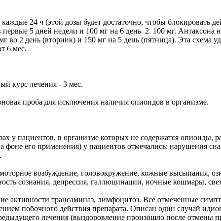
каждые 24 ч (этой дозы будет достаточно, чтобы блокировать де
первые 5 дней недели и 100 мг на 6 день. 2. 100 мг. Антаксона 
мг во 2 день (вторник) и 150 мг на 5 день (пятница). Эта схема
т 6 мес.
ый курс лечения - 3 мес.
соновая проба для исключения наличия опиоидов в организме.
ах у пациентов, в организме которых не содержатся опиоиды, р
на фоне его применения) у пациентов отмечались: нарушения сна
.
хомоторное возбуждение, головокружение, кожные высыпания, оз
сть сознания, депрессия, галлюцинации, ночные кошмары, свет
 активности трансаминаз, лимфоцитоз. Все отмеченные симптом
влением побочного действия препарата. Описан один случай иди
редыдущего лечения (выздоровление произошло после отмены пр