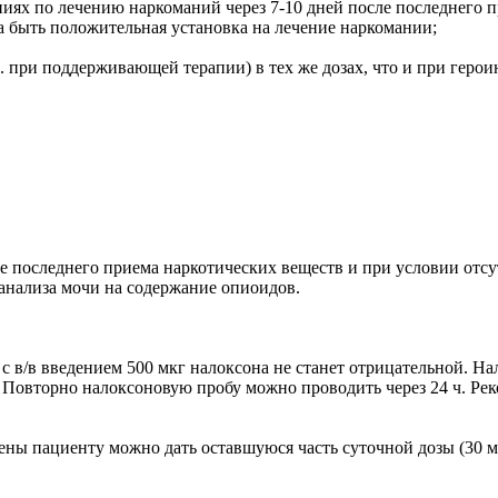
ях по лечению наркоманий через 7-10 дней после последнего 
а быть положительная установка на лечение наркомании;
ч. при поддерживающей терапии) в тех же дозах, что и при геро
ле последнего приема наркотических веществ и при условии отс
 анализа мочи на содержание опиоидов.
с в/в введением 500 мкг налоксона не станет отрицательной. Н
Повторно налоксоновую пробу можно проводить через 24 ч. Реко
ены пациенту можно дать оставшуюся часть суточной дозы (30 м