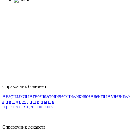
Справочник болезней
Анафилаксия
Агнозия
Атопический
Анкилоз
Адентия
Амнезия
Ан
а
б
в
г
д
е
ж
з
и
й
к
л
м
н
о
п
р
с
т
у
ф
х
ц
ч
ш
щ
э
ю
я
Справочник лекарств