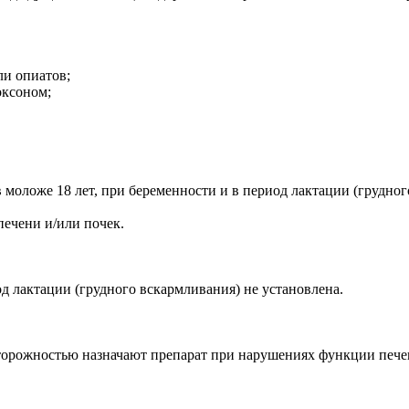
ли опиатов;
оксоном;
моложе 18 лет, при беременности и в период лактации (грудног
ечени и/или почек.
д лактации (грудного вскармливания) не установлена.
торожностью назначают препарат при нарушениях функции пече