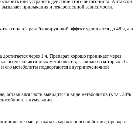
слабить или устранить действие этого антагониста. Антаксон
е вызывает привыкания и лекарственной зависимости.
нтаксона в 2 раза блокирующий эффект удлиняется до 48 ч, а в
 достигается через 1 ч. Препарат хорошо проникает через
кологически активных метаболитов, главный из которых - 6-
он и его метаболиты подвергаются внутрипеченочной
 оставшаяся часть выводится в виде метаболитов (в т.ч. 38% -
 способность к кумуляции.
опиоиды не смогут оказать характерного действия; препарат