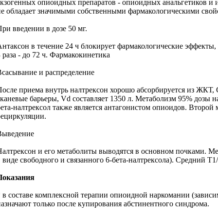
экзогенных опиоидных препаратов - опиоидных анальгетиков и и
не обладает значимыми собственными фармакологическими свойс
При введении в дозе 50 мг.
Антаксон в течение 24 ч блокирует фармакологические эффекты, 
3 раза - до 72 ч. Фармакокинетика
Всасывание и распределение
После приема внутрь налтрексон хорошо абсорбируется из ЖКТ, C
тканевые барьеры, Vd составляет 1350 л. Метаболизм 95% дозы н
бета-налтрексол также является антагонистом опиоидов. Второй 
рециркуляции.
Выведение
Налтрексон и его метаболиты выводятся в основном почками. Мен
в виде свободного и связанного 6-бета-налтрексола). Средний T1/2
Показания
* в составе комплексной терапии опиоидной наркомании (зависим
назначают только после купирования абстинентного синдрома.