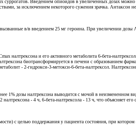
х суррогатов. Введением опиоидов в увеличенных дозах можно о
твами, за исключением некоторого сужения зрачка. Антаксон н
вызванные в/в введением 25 мг героина. При увеличении дозы А
max налтрексона и его активного метаболита 6-бета-налтрексола
алтрексона биотрансформируется в печени с образованием фарма
метаболит - 2-гидрокси-3-метокси-6-бета-налтрексол. Налтрекс
ее 1% дозы налтрексона выводится с мочой в неизмененном виде;
 налтрексона - 4 ч, 6-бета-налтрексола - 13 ч, что объясняет его
ости) с целью поддержания у пациента состояния, при котором 