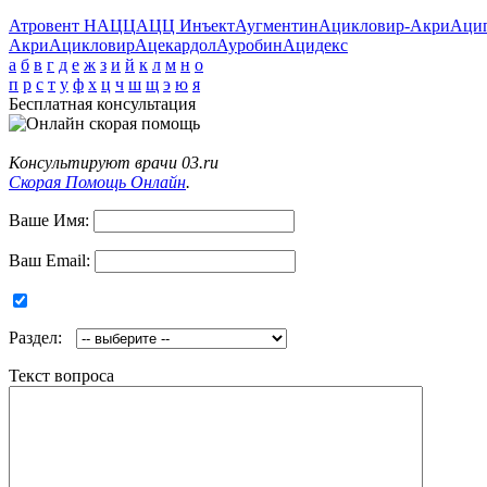
Атровент Н
АЦЦ
АЦЦ Инъект
Аугментин
Ацикловир-Акри
Аци
Акри
Ацикловир
Ацекардол
Ауробин
Ацидекс
а
б
в
г
д
е
ж
з
и
й
к
л
м
н
о
п
р
с
т
у
ф
х
ц
ч
ш
щ
э
ю
я
Бесплатная консультация
Консультируют врачи 03.ru
Скорая Помощь Онлайн
.
Ваше Имя:
Ваш Email:
Раздел:
Текст вопроса