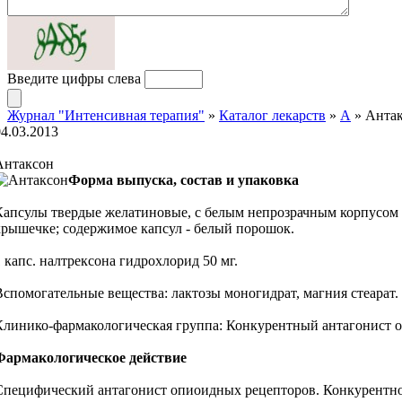
Введите цифры слева
Журнал "Интенсивная терапия"
»
Каталог лекарств
»
А
» Анта
04.03.2013
Антаксон
Форма выпуска, состав и упаковка
Капсулы твердые желатиновые, с белым непрозрачным корпусом и
крышечке; содержимое капсул - белый порошок.
1 капс. налтрексона гидрохлорид 50 мг.
Вспомогательные вещества: лактозы моногидрат, магния стеарат.
Клинико-фармакологическая группа: Конкурентный антагонист 
Фармакологическое действие
Специфический антагонист опиоидных рецепторов. Конкурентно 