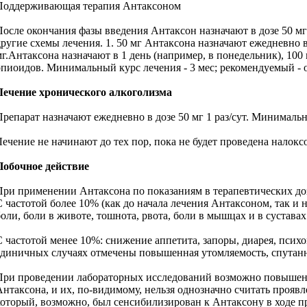
Поддерживающая терапия Антаксоном
После окончания фазы введения Антаксон назначают в дозе 50 мг 
другие схемы лечения. 1. 50 мг Антаксона назначают ежедневно в 
мг.Антаксона назначают в 1 день (например, в понедельник), 100 
опиоидов. Минимальный курс лечения - 3 мес; рекомендуемый - о
Лечение хронического алкоголизма
Препарат назначают ежедневно в дозе 50 мг 1 раз/сут. Минимальн
Лечение не начинают до тех пор, пока не будет проведена налок
Побочное действие
При применении Антаксона по показаниям в терапевтических доз
С частотой более 10% (как до начала лечения Антаксоном, так и 
боли, боли в животе, тошнота, рвота, боли в мышцах и в суставах
С частотой менее 10%: снижение аппетита, запоры, диарея, пси
единичных случаях отмечены повышенная утомляемость, спутанно
При проведении лабораторных исследований возможно повышение
Антаксона, и их, по-видимому, нельзя однозначно считать проя
который, возможно, был сенсибилизирован к Антаксону в ходе п