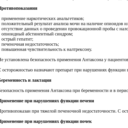
Противопоказания
* применение наркотических анальгетиков;
* положительный результат анализа мочи на наличие опиоидов и
* отсутствие данных о проведении провокационной пробы с нал
* опиоидный абстинентный синдром;
* острый гепатит;
* печеночная недостаточность;
* повышенная чувствительность к налтрексону.
Не установлена безопасность применения Антаксона у пациентов 
С осторожностью назначают препарат при нарушениях функции п
Беременность и лактация
Безопасность применения Антаксона при беременности и в перио
Применение при нарушениях функции печени
Противопоказан при тяжелой печеночной недостаточности. С ос
Применение при нарушениях функции почек