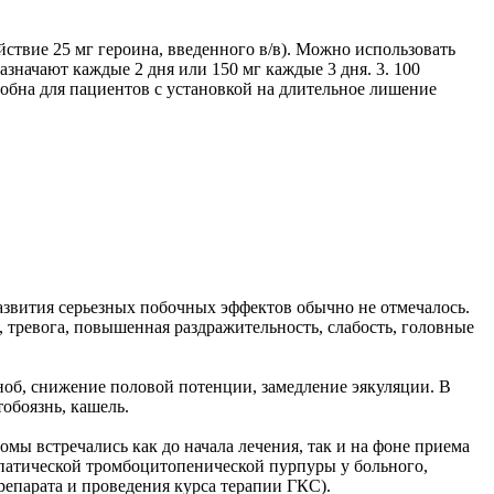
йствие 25 мг героина, введенного в/в). Можно использовать
назначают каждые 2 дня или 150 мг каждые 3 дня. 3. 100
 удобна для пациентов с установкой на длительное лишение
азвития серьезных побочных эффектов обычно не отмечалось.
, тревога, повышенная раздражительность, слабость, головные
ноб, снижение половой потенции, замедление эякуляции. В
обоязнь, кашель.
ы встречались как до начала лечения, так и на фоне приема
опатической тромбоцитопенической пурпуры у больного,
епарата и проведения курса терапии ГКС).