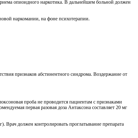
приема опиоидного наркотика. В дальнейшем больной должен
иновой наркомании, на фоне психотерапии.
утствия признаков абстинентного синдрома. Воздержание от
алоксоновая проба не проводится пациентам с признаками
мендуемая первая разовая доза Антаксона составляет 20 мг
г). Врач должен контролировать проглатывание препарата