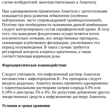
случае возбудителей, малочувствительных к Анкотилу.
При одновременном применении Анкотила с цитостатиками
повышается риск развития лейкопении (особенно
нейтропении, часто сопровождаемой тромбоцитопенией).
Поэтому при необходимости назначения данной комбинации
следует контролировать состав периферической крови. В силу
того, что выведение флуцитозина осуществляется почти
исключительно почками, все лекарственные препараты,
снижающие клубочковую фильтрацию, увеличивают его
период полувыведения. В таких случаях требуется
регулярный контроль клиренса креатинина, а также
соответствующая коррекция дозы.
Фармацевтическое взаимодействие
Следует учитывать, что инфузионный раствор Анкотила
несовместим с амфотерицином В. Эти препараты следует
вводить раздельно. Анкотил можно применять одновременно
с парентеральными растворами натрия хлорида 0.9% или
0.18% и декстрозы 5% и 4%. Не допустимо добавление других
лекарственных средств к инфузионному раствору Анкотила.
Условия и сроки хранения