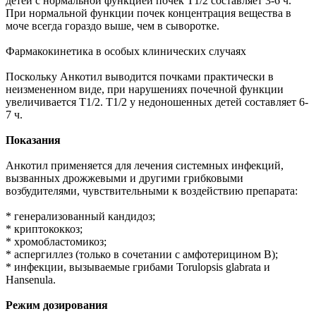
детей с нормальной функцией почек T1/2 составляет 3-6 ч.
При нормальной функции почек концентрация вещества в
моче всегда гораздо выше, чем в сыворотке.
Фармакокинетика в особых клинических случаях
Поскольку Анкотил выводится почками практически в
неизмененном виде, при нарушениях почечной функции
увеличивается T1/2. T1/2 у недоношенных детей составляет 6-
7 ч.
Показания
Анкотил применяется для лечения системных инфекций,
вызванных дрожжевыми и другими грибковыми
возбудителями, чувствительными к воздействию препарата:
* генерализованный кандидоз;
* криптококкоз;
* хромобластомикоз;
* аспергиллез (только в сочетании с амфотерицином В);
* инфекции, вызываемые грибами Torulopsis glabrata и
Hansenula.
Режим дозирования