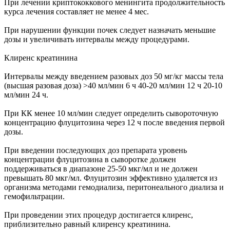
При лечении криптококкового менингита продолжительность
курса лечения составляет не менее 4 мес.
При нарушении функции почек следует назначать меньшие
дозы и увеличивать интервалы между процедурами.
Клиренс креатинина
Интервалы между введением разовых доз 50 мг/кг массы тела
(высшая разовая доза) >40 мл/мин 6 ч 40-20 мл/мин 12 ч 20-10
мл/мин 24 ч.
При КК менее 10 мл/мин следует определить сывороточную
концентрацию флуцитозина через 12 ч после введения первой
дозы.
При введении последующих доз препарата уровень
концентрации флуцитозина в сыворотке должен
поддерживаться в диапазоне 25-50 мкг/мл и не должен
превышать 80 мкг/мл. Флуцитозин эффективно удаляется из
организма методами гемодиализа, перитонеального диализа и
гемофильтрации.
При проведении этих процедур достигается клиренс,
приблизительно равный клиренсу креатинина.