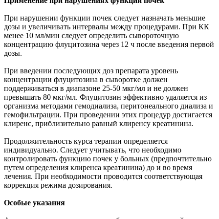
Применение при нарушениях функции почек
При нарушении функции почек следует назначать меньшие
дозы и увеличивать интервалы между процедурами. При КК
менее 10 мл/мин следует определить сывороточную
концентрацию флуцитозина через 12 ч после введения первой
дозы.
При введении последующих доз препарата уровень
концентрации флуцитозина в сыворотке должен
поддерживаться в диапазоне 25-50 мкг/мл и не должен
превышать 80 мкг/мл. Флуцитозин эффективно удаляется из
организма методами гемодиализа, перитонеального диализа и
гемофильтрации. При проведении этих процедур достигается
клиренс, приблизительно равный клиренсу креатинина.
Продолжительность курса терапии определяется
индивидуально. Следует учитывать, что необходимо
контролировать функцию почек у больных (предпочтительно
путем определения клиренса креатинина) до и во время
лечения. При необходимости проводится соответствующая
коррекция режима дозирования.
Особые указания