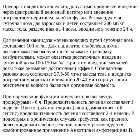
Препарат вводят в/в капельно; допустимо прямое в/в введение
через центральный венозный катетер или введение
посредством перитонеальной инфузии. Рекомендуемая
суточная доза для взрослых и детей составляет 200 мг/кг
массы тела, разделенная на 4 дозы, вводимые в течение 24 ч.
Для лечения кандидоза мочевыводящих путей суточная доза
составляет 100 мг/кг. Для пациентов с заболеваниями,
вызванными высокочувствительными к препарату
возбудителями, может оказаться достаточным введение
суточной дозы 100-150 мг/кг. При этом введение меньшей
дозы тоже оказывает достаточный эффект. Стандартная
разовая доза составляет 37.5-50 мг/кг массы тела и вводится
посредством коротких вливаний (20-40 мин) при условии
обеспечения водного баланса в организме больного.
При нормальной функции почек интервалы между
процедурами - 6 ч. Продолжительность лечения составляет 1
неделю. При острых инфекциях (кандидамикотический
сепсис) продолжительность лечения составляет 2-4 недели. В
подострых и хронических случаях требуется, как правило,
более продолжительное лечение, причем рекомендуется
комбинированное применение Анкотила и амфотерицина В.