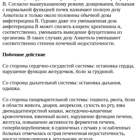
В. Согласно вышеуказанному режиму дозирования, больным
с нормальной функцией почек назначают полную дозу
Анкотила и только около половины обычной дозы
амфотерицина В. Однако даже эта уменьшенная доза
амфотерицина В может снизить клиренс креатинина и,
соответственно, уменьшить выведение флуцитозина из
организма. В таких случаях дозу Анкотила уменьшают
соответственно степени почечной недостаточности.
Побочное действие
Со стороны сердечно-сосудистой системы: остановка сердца,
нарушение функции желудочков, боли за грудиной.
Со стороны дыхательной системы: остановка дыхания,
одышка.
Со стороны пищеварительной системы: тошнота, рвота, боли
в области живота, диарея, анорексия, сухость во рту, язва
двенадцатиперстной кишки, желудочно-кишечные
кровотечения, язвенный колит, нарушение функции печени,
желтуха, повышение активности ферментов печени,
гипербилирубинемия; в единичных случаях у ослабленных
больных отмечалась острая печеночная недостаточность,
иногда приводившая к летальному исходу.