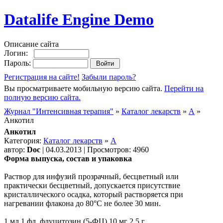
Datalife Engine Demo
Описание сайта
Логин:
Пароль:
Регистрация на сайте!
Забыли пароль?
Вы просматриваете мобильную версию сайта.
Перейти на
полную версию сайта.
Журнал "Интенсивная терапия"
»
Каталог лекарств
»
А
»
Анкотил
Анкотил
Категория:
Каталог лекарств
»
А
автор:
Doc
| 04.03.2013 | Просмотров: 4960
Форма выпуска, состав и упаковка
Раствор для инфузий прозрачный, бесцветный или
практически бесцветный, допускается присутствие
кристаллического осадка, который растворяется при
нагревании флакона до 80°C не более 30 мин.
1 мл 1 фл. флуцитозин (5-ФЦ) 10 мг 2.5 г.