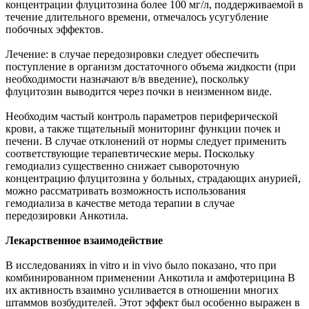
концентрации флуцитозина более 100 мг/л, поддерживаемой в
течение длительного времени, отмечалось усугубление
побочных эффектов.
Лечение: в случае передозировки следует обеспечить
поступление в организм достаточного объема жидкости (при
необходимости назначают в/в введение), поскольку
флуцитозин выводится через почки в неизменном виде.
Необходим частый контроль параметров периферической
крови, а также тщательный мониторинг функции почек и
печени. В случае отклонений от нормы следует применить
соответствующие терапевтические меры. Поскольку
гемодиализ существенно снижает сывороточную
концентрацию флуцитозина у больных, страдающих анурией,
можно рассматривать возможность использования
гемодиализа в качестве метода терапии в случае
передозировки Анкотила.
Лекарственное взаимодействие
В исследованиях in vitro и in vivo было показано, что при
комбинированном применении Анкотила и амфотерицина В
их активность взаимно усиливается в отношении многих
штаммов возбудителей. Этот эффект был особенно выражен в