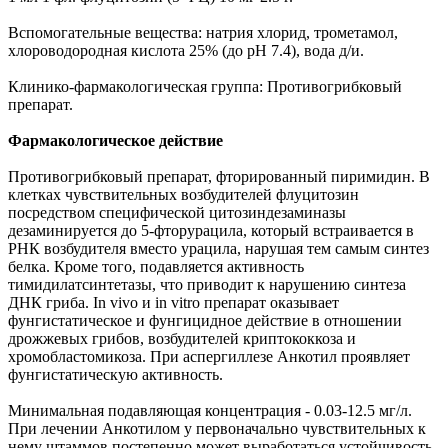
Вспомогательные вещества: натрия хлорид, трометамол,
хлороводородная кислота 25% (до pH 7.4), вода д/и.
Клинико-фармакологическая группа: Противогрибковый
препарат.
Фармакологическое действие
Противогрибковый препарат, фторированный пиримидин. В
клетках чувствительных возбудителей флуцитозин
посредством специфической цитозиндезаминазы
дезаминируется до 5-фторурацила, который встраивается в
РНК возбудителя вместо урацила, нарушая тем самым синтез
белка. Кроме того, подавляется активность
тимидилатсинтетазы, что приводит к нарушению синтеза
ДНК гриба. In vivo и in vitro препарат оказывает
фунгистатическое и фунгицидное действие в отношении
дрожжевых грибов, возбудителей криптококкоза и
хромобластомикоза. При аспергиллезе Анкотил проявляет
фунгистатическую активность.
Минимальная подавляющая концентрация - 0.03-12.5 мг/л.
При лечении Анкотилом у первоначально чувствительных к
нему штаммов постепенно может выработаться устойчивость,