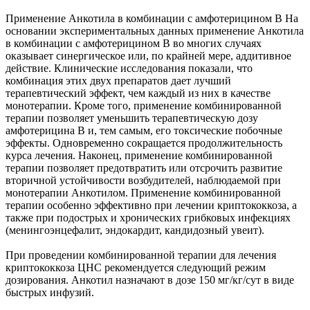
Применение Анкотила в комбинации с амфотерицином В На
основании экспериментальных данных применение Анкотила
в комбинации с амфотерицином В во многих случаях
оказывает синергическое или, по крайней мере, аддитивное
действие. Клинические исследования показали, что
комбинация этих двух препаратов дает лучший
терапевтический эффект, чем каждый из них в качестве
монотерапии. Кроме того, применение комбинированной
терапии позволяет уменьшить терапевтическую дозу
амфотерицина В и, тем самым, его токсические побочные
эффекты. Одновременно сокращается продолжительность
курса лечения. Наконец, применение комбинированной
терапии позволяет предотвратить или отсрочить развитие
вторичной устойчивости возбудителей, наблюдаемой при
монотерапии Анкотилом. Применение комбинированной
терапии особенно эффективно при лечении криптококкоза, а
также при подострых и хронических грибковых инфекциях
(менингоэнцефалит, эндокардит, кандидозный увеит).
При проведении комбинированной терапии для лечения
криптококкоза ЦНС рекомендуется следующий режим
дозирования. Анкотил назначают в дозе 150 мг/кг/сут в виде
быстрых инфузий.