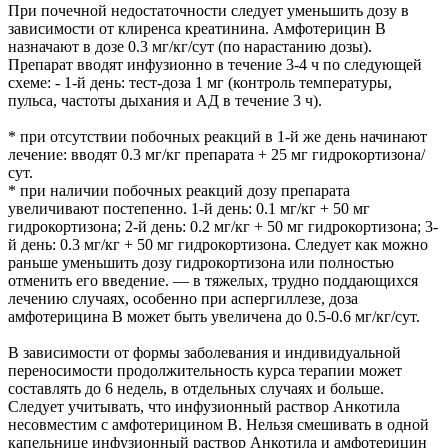
При почечной недостаточности следует уменьшить дозу в
зависимости от клиренса креатинина. Амфотерицин В
назначают в дозе 0.3 мг/кг/сут (по нарастанию дозы).
Препарат вводят инфузионно в течение 3-4 ч по следующей
схеме: - 1-й день: тест-доза 1 мг (контроль температуры,
пульса, частоты дыхания и АД в течение 3 ч).
* при отсутствии побочных реакций в 1-й же день начинают
лечение: вводят 0.3 мг/кг препарата + 25 мг гидрокортизона/
сут.
* при наличии побочных реакций дозу препарата
увеличивают постепенно. 1-й день: 0.1 мг/кг + 50 мг
гидрокортизона; 2-й день: 0.2 мг/кг + 50 мг гидрокортизона; 3-
й день: 0.3 мг/кг + 50 мг гидрокортизона. Следует как можно
раньше уменьшить дозу гидрокортизона или полностью
отменить его введение. — в тяжелых, трудно поддающихся
лечению случаях, особенно при аспергиллезе, доза
амфотерицина В может быть увеличена до 0.5-0.6 мг/кг/сут.
В зависимости от формы заболевания и индивидуальной
переносимости продолжительность курса терапии может
составлять до 6 недель, в отдельных случаях и больше.
Следует учитывать, что инфузионный раствор Анкотила
несовместим с амфотерицином В. Нельзя смешивать в одной
капельнице инфузионный раствор Анкотила и амфотерицин