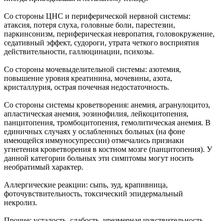
Со стороны ЦНС и периферической нервной системы:
атаксия, потеря слуха, головные боли, парестезии,
паркинсонизм, периферическая невропатия, головокружение,
седативный эффект, судороги, утрата четкого восприятия
действительности, галлюцинации, психозы.
Со стороны мочевыделительной системы: азотемия,
повышение уровня креатинина, мочевины, азота,
кристаллурия, острая почечная недостаточность.
Со стороны системы кроветворения: анемия, агранулоцитоз,
апластическая анемия, эозинофилия, лейкоцитопения,
панцитопения, тромбоцитопения, гемолитическая анемия. В
единичных случаях у ослабленных больных (на фоне
имеющейся иммуносупрессии) отмечались признаки
угнетения кроветворения в костном мозге (панцитопения). У
данной категории больных эти симптомы могут носить
необратимый характер.
Аллергические реакции: сыпь, зуд, крапивница,
фоточувствительность, токсический эпидермальный
некролиз.
Прочие: усталость, слабость, чрезмерная чувствительность,