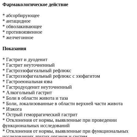
Фармакологическое действие
* абсорбирующее
* антацидное
* обволакивающее
* противоязвенное
* желчегонное
Показания
* Гастрит и дуоденит
* Гастрит неуточненный
* Гастроэзофагеальный рефлюкс
* Гастроэзофагеальный рефлюкс с эзофагитом
* Гастроеюнальная язва
* Гастродуоденит неуточненный
* Алкогольный гастрит
* Боли в области живота и таза
* Боли, локализованные в области верхней части живота
* Изжога
* Острый геморрагический гастрит
* Отклонения от нормы, выявленные при проведении
функциональных исследований
* Отклонения от нормы, выявленные при функциональных
исследованиях других органов и систем