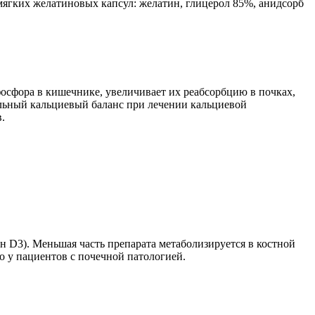
 мягких желатиновых капсул: желатин, глицерол 85%, анидсорб
осфора в кишечнике, увеличивает их реабсорбцию в почках,
ельный кальциевый баланс при лечении кальциевой
.
 D3). Меньшая часть препарата метаболизируется в костной
о у пациентов с почечной патологией.