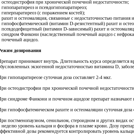
* остеодистрофия при хронической почечной недостаточности;
* гипопаратиреоз и псевдогипопаратиреоз;
* гиперпаратиреоз (с поражением костей);
* рахит и остеомаляция, связанные с недостаточностью питания 
* гипофосфатемический (витамин D-резистентный) рахит и осте
* псевдодефицитный (витамин D-зависимый) рахит и остеомаляц
* синдром Фанкони (наследственный почечный ацидоз с нефрока
* почечный ацидоз.
Режим дозирования
Препарат принимают внутрь. Длительность курса определяется в
обусловленных экзогенной недостаточностью витамина D, заболе
При гипопаратиреозе суточная доза составляет 2-4 мкг.
При остеодистрофии при хронической почечной недостаточности с
При синдроме Фанкони и почечном ацидозе препарат назначают в 
При гипофосфатемическом рахите и остеомаляции суточная доза с
При постменопаузном, сенильном, стероидном и других видах ост
в неделю уровень кальция и фосфора в плазме крови. Дозу преп
эффективной дозы рекомендуется контролировать уровень кальция