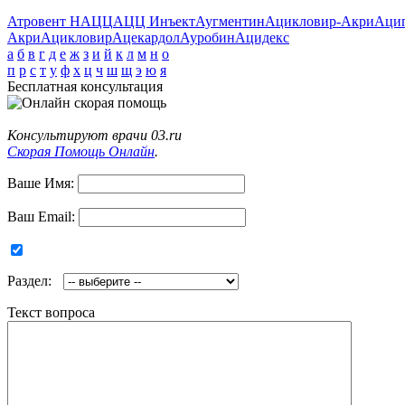
Атровент Н
АЦЦ
АЦЦ Инъект
Аугментин
Ацикловир-Акри
Аци
Акри
Ацикловир
Ацекардол
Ауробин
Ацидекс
а
б
в
г
д
е
ж
з
и
й
к
л
м
н
о
п
р
с
т
у
ф
х
ц
ч
ш
щ
э
ю
я
Бесплатная консультация
Консультируют врачи 03.ru
Скорая Помощь Онлайн
.
Ваше Имя:
Ваш Email:
Раздел:
Текст вопроса