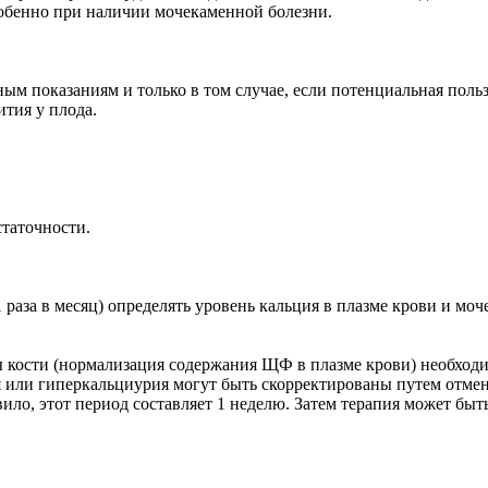
обенно при наличии мочекаменной болезни.
ым показаниям и только в том случае, если потенциальная поль
тия у плода.
статочности.
 раза в месяц) определять уровень кальция в плазме крови и мо
кости (нормализация содержания ЩФ в плазме крови) необходи
 или гиперкальциурия могут быть скорректированы путем отмены
вило, этот период составляет 1 неделю. Затем терапия может б