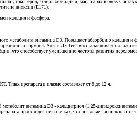
аллат, токоферол, этанол безводный, масло арахисовое. Состав
 титана диоксид (Е171).
мен кальция и фосфора.
ного метаболита витамина D3. Повышает абсорбцию кальция и ф
атиреоидного гормона. Альфа Д3-Тева восстанавливает положит
бции, что способствует уменьшению частоты развития переломов
. Тmax препарата в плазме составляет от 8 до 12 ч.
 метаболит витамина D3 - кальцитриол (1.25-дигидроксивитамин
епарата происходит не в почках, что позволяет использовать ег