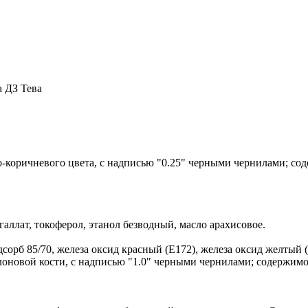
 ДЗ Тева
-коричневого цвета, с надписью "0.25" черными чернилами; сод
аллат, токоферол, этанол безводный, масло арахисовое.
орб 85/70, железа оксид красный (Е172), железа оксид желтый (
слоновой кости, с надписью "1.0" черными чернилами; содержимое