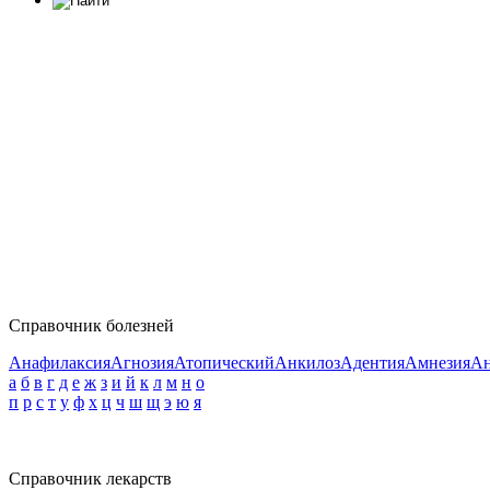
Справочник болезней
Анафилаксия
Агнозия
Атопический
Анкилоз
Адентия
Амнезия
Ан
а
б
в
г
д
е
ж
з
и
й
к
л
м
н
о
п
р
с
т
у
ф
х
ц
ч
ш
щ
э
ю
я
Справочник лекарств