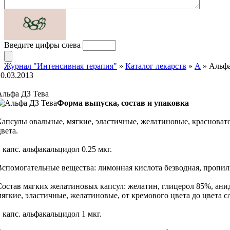
Введите цифры слева
Журнал "Интенсивная терапия"
»
Каталог лекарств
»
А
» Альфа
10.03.2013
Альфа ДЗ Тева
Форма выпуска, состав и упаковка
Капсулы овальные, мягкие, эластичные, желатиновые, красновато
вета.
1 капс. альфакальцидол 0.25 мкг.
Вспомогательные вещества: лимонная кислота безводная, пропилг
Состав мягких желатиновых капсул: желатин, глицерол 85%, анидс
мягкие, эластичные, желатиновые, от кремового цвета до цвета 
1 капс. альфакальцидол 1 мкг.