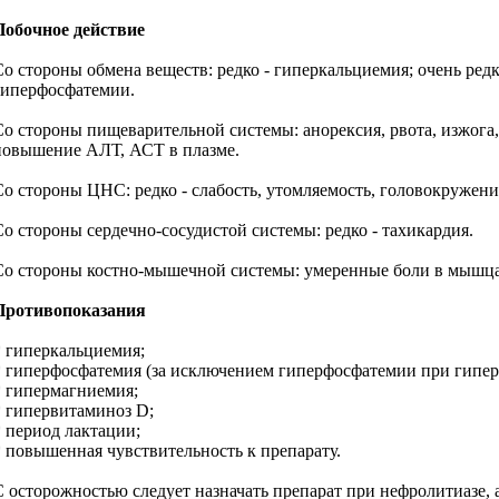
Побочное действие
Со стороны обмена веществ: редко - гиперкальциемия; очень р
гиперфосфатемии.
Со стороны пищеварительной системы: анорексия, рвота, изжога, 
повышение АЛТ, АСТ в плазме.
Со стороны ЦНС: редко - слабость, утомляемость, головокружени
Со стороны сердечно-сосудистой системы: редко - тахикардия.
Со стороны костно-мышечной системы: умеренные боли в мышцах, 
Противопоказания
* гиперкальциемия;
* гиперфосфатемия (за исключением гиперфосфатемии при гипер
* гипермагниемия;
* гипервитаминоз D;
* период лактации;
* повышенная чувствительность к препарату.
С осторожностью следует назначать препарат при нефролитиазе, а