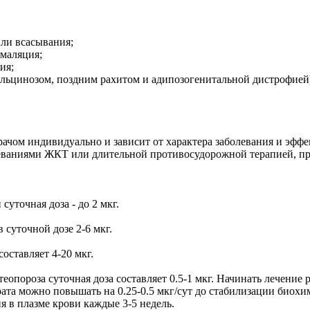
или всасывания;
омаляция;
ия;
льцинозом, поздним рахитом и адипозогенитальной дистрофией
рачом индивидуально и зависит от характера заболевания и эфф
ваниями ЖКТ или длительной противосудорожной терапией, преп
уточная доза - до 2 мкг.
суточной дозе 2-6 мкг.
оставляет 4-20 мкг.
еопороза суточная доза составляет 0.5-1 мкг. Начинать лечение 
арата можно повышать на 0.25-0.5 мкг/сут до стабилизации био
 в плазме крови каждые 3-5 недель.