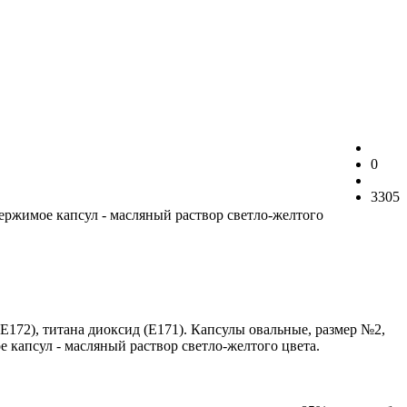
0
3305
ержимое капсул - масляный раствор светло-желтого
Е172), титана диоксид (Е171). Капсулы овальные, размер №2,
 капсул - масляный раствор светло-желтого цвета.