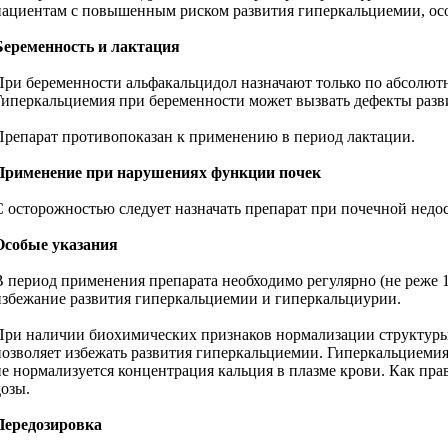
пациентам с повышенным риском развития гиперкальциемии, ос
Беременность и лактация
При беременности альфакальцидол назначают только по абсолютн
Гиперкальциемия при беременности может вызвать дефекты разви
Препарат противопоказан к применению в период лактации.
Применение при нарушениях функции почек
С осторожностью следует назначать препарат при почечной недо
Особые указания
В период применения препарата необходимо регулярно (не реже 1
избежание развития гиперкальциемии и гиперкальциурии.
При наличии биохимических признаков нормализации структуры 
позволяет избежать развития гиперкальциемии. Гиперкальциемия
не нормализуется концентрация кальция в плазме крови. Как пра
дозы.
Передозировка