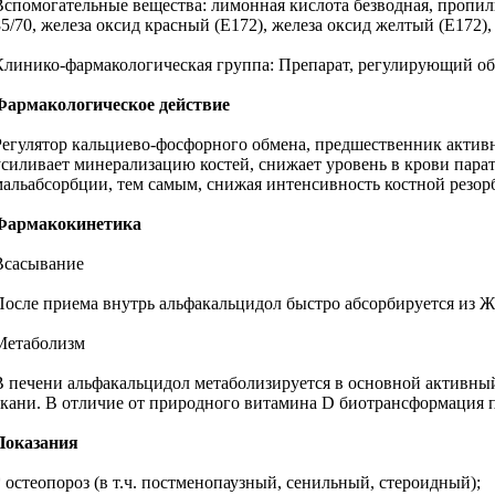
Вспомогательные вещества: лимонная кислота безводная, пропилг
85/70, железа оксид красный (Е172), железа оксид желтый (Е172),
Клинико-фармакологическая группа: Препарат, регулирующий об
Фармакологическое действие
Регулятор кальциево-фосфорного обмена, предшественник актив
усиливает минерализацию костей, снижает уровень в крови пар
мальабсорбции, тем самым, снижая интенсивность костной резор
Фармакокинетика
Всасывание
После приема внутрь альфакальцидол быстро абсорбируется из ЖКТ
Метаболизм
В печени альфакальцидол метаболизируется в основной активный
ткани. В отличие от природного витамина D биотрансформация пр
Показания
* остеопороз (в т.ч. постменопаузный, сенильный, стероидный);