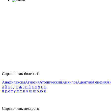
Справочник болезней
Анафилаксия
Агнозия
Атопический
Анкилоз
Адентия
Амнезия
Ан
а
б
в
г
д
е
ж
з
и
й
к
л
м
н
о
п
р
с
т
у
ф
х
ц
ч
ш
щ
э
ю
я
Справочник лекарств