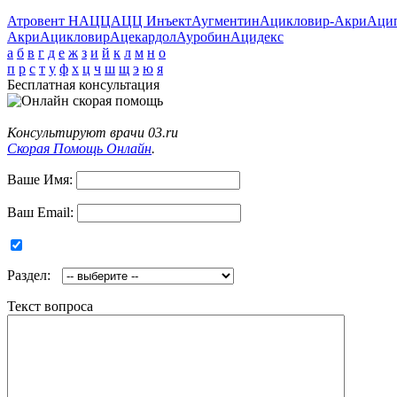
Атровент Н
АЦЦ
АЦЦ Инъект
Аугментин
Ацикловир-Акри
Аци
Акри
Ацикловир
Ацекардол
Ауробин
Ацидекс
а
б
в
г
д
е
ж
з
и
й
к
л
м
н
о
п
р
с
т
у
ф
х
ц
ч
ш
щ
э
ю
я
Бесплатная консультация
Консультируют врачи 03.ru
Скорая Помощь Онлайн
.
Ваше Имя:
Ваш Email:
Раздел:
Текст вопроса