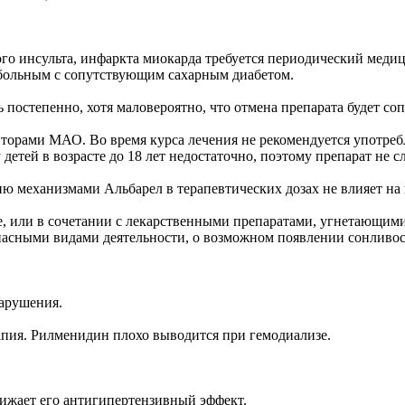
го инсульта, инфаркта миокарда требуется периодический меди
 больным с сопутствующим сахарным диабетом.
 постепенно, хотя маловероятно, что отмена препарата будет с
торами МАО. Во время курса лечения не рекомендуется употреб
етей в возрасте до 18 лет недостаточно, поэтому препарат не с
ю механизмами Альбарел в терапевтических дозах не влияет на
, или в сочетании с лекарственными препаратами, угнетающими
асными видами деятельности, о возможном появлении сонливос
арушения.
апия. Рилменидин плохо выводится при гемодиализе.
ижает его антигипертензивный эффект.