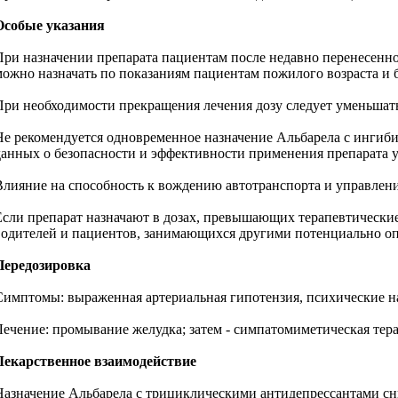
Особые указания
При назначении препарата пациентам после недавно перенесенно
можно назначать по показаниям пациентам пожилого возраста и
При необходимости прекращения лечения дозу следует уменьшать
Не рекомендуется одновременное назначение Альбарела с ингиби
данных о безопасности и эффективности применения препарата у д
Влияние на способность к вождению автотранспорта и управлени
Если препарат назначают в дозах, превышающих терапевтические
водителей и пациентов, занимающихся другими потенциально оп
Передозировка
Симптомы: выраженная артериальная гипотензия, психические н
Лечение: промывание желудка; затем - симпатомиметическая тер
Лекарственное взаимодействие
Назначение Альбарела с трициклическими антидепрессантами сн