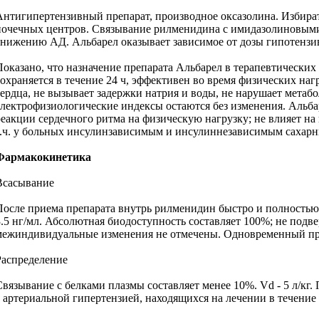
Антигипертензивный препарат, производное оксазолина. Избират
почечных центров. Связывание рилменидина с имидазолиновыми 
снижению АД. Альбарел оказывает зависимое от дозы гипотензив
Показано, что назначение препарата Альбарел в терапевтических
сохраняется в течение 24 ч, эффективен во время физических на
сердца, не вызывает задержки натрия и воды, не нарушает мета
электрофизиологические индексы остаются без изменения. Альбар
реакции сердечного ритма на физическую нагрузку; не влияет 
т.ч. у больных инсулинзависимым и инсулиннезависимым сахарн
Фармакокинетика
Всасывание
После приема препарата внутрь рилменидин быстро и полностью а
3.5 нг/мл. Абсолютная биодоступность составляет 100%; не подв
межиндивидуальные изменения не отмечены. Одновременный при
Распределение
Связывание с белками плазмы составляет менее 10%. Vd - 5 л/кг.
с артериальной гипертензией, находящихся на лечении в течение 