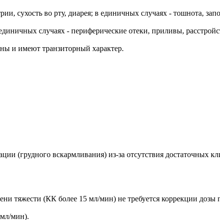
, сухость во рту, диарея; в единичных случаях - тошнота, запо
в единичных случаях - периферические отеки, приливы, расстрой
ены и имеют транзиторный характер.
тации (грудного вскармливания) из-за отсутствия достаточных 
ени тяжести (КК более 15 мл/мин) не требуется коррекции дозы 
мл/мин).