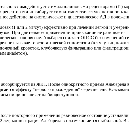
ельно взаимодействует с имидазолиновыми рецепторами (I1) ко
рецепторами ингибирует симпатомиметическую активность как к
ное действие на систолическое и диастолическое АД в положени
 дозах (1 или 2 мг/сут) эффективно при лечении легкой и умере
грузок. При длительном применении привыкание не развивается.
болическое равновесие. Альбарел снижает ОПСС без изменений с
ел не вызывает ортостатической гипотензии (в т.ч. у лиц пожи
на почечный кровоток, клубочковую фильтрацию или фильтрацио
ым диабетом).
бсорбируется из ЖКТ. После однократного приема Альбарела в до
ергается эффекту "первого прохождения" через печень. Всасыва
ем пищи не влияет на биодоступность.
 После повторного применения равновесное состояние устанавлив
2 лет, концентрация Альбарела в плазме остается стабильной. В