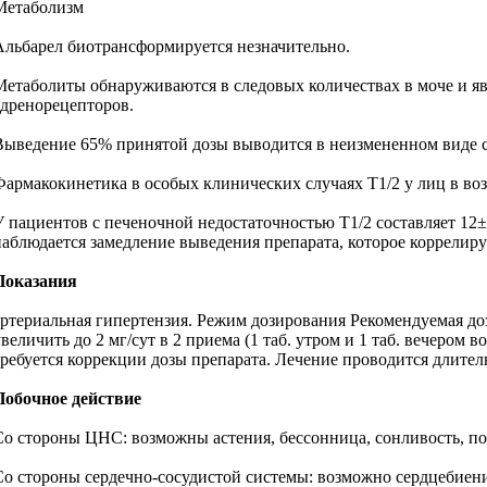
Метаболизм
Альбарел биотрансформируется незначительно.
Метаболиты обнаруживаются в следовых количествах в моче и яв
адренорецепторов.
Выведение 65% принятой дозы выводится в неизмененном виде с м
Фармакокинетика в особых клинических случаях T1/2 у лиц в возр
У пациентов с печеночной недостаточностью T1/2 составляет 12
наблюдается замедление выведения препарата, которое коррелир
Показания
артериальная гипертензия. Режим дозирования Рекомендуемая доза
увеличить до 2 мг/сут в 2 приема (1 таб. утром и 1 таб. вечером
требуется коррекции дозы препарата. Лечение проводится длител
Побочное действие
Со стороны ЦНС: возможны астения, бессонница, сонливость, пов
Со стороны сердечно-сосудистой системы: возможно сердцебиение