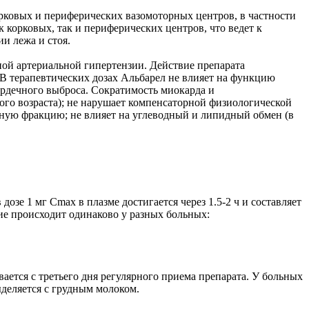
рковых и периферических вазомоторных центров, в частности
орковых, так и периферических центров, что ведет к
и лежа и стоя.
нной артериальной гипертензии. Действие препарата
 В терапевтических дозах Альбарел не влияет на функцию
ердечного выброса. Сократимость миокарда и
лого возраста); не нарушает компенсаторной физиологической
нную фракцию; не влияет на углеводный и липидный обмен (в
зе 1 мг Cmax в плазме достигается через 1.5-2 ч и составляет
ние происходит одинаково у разных больных:
ается с третьего дня регулярного приема препарата. У больных
ыделяется с грудным молоком.