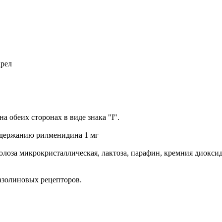
рел
а обеих сторонах в виде знака "I".
содержанию рилменидина 1 мг
лоза микрокристаллическая, лактоза, парафин, кремния диоксид
азолиновых рецепторов.