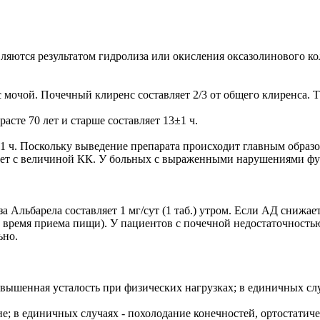
ляются результатом гидролиза или окисления оксазолинового ко
очой. Почечный клиренс составляет 2/3 от общего клиренса. T1/
асте 70 лет и старше составляет 13±1 ч.
±1 ч. Поскольку выведение препарата происходит главным обра
ует с величиной КК. У больных с выраженными нарушениями функ
 Альбарела составляет 1 мг/сут (1 таб.) утром. Если АД снижае
 во время приема пищи). У пациентов с почечной недостаточность
ьно.
ышенная усталость при физических нагрузках; в единичных случ
; в единичных случаях - похолодание конечностей, ортостатиче