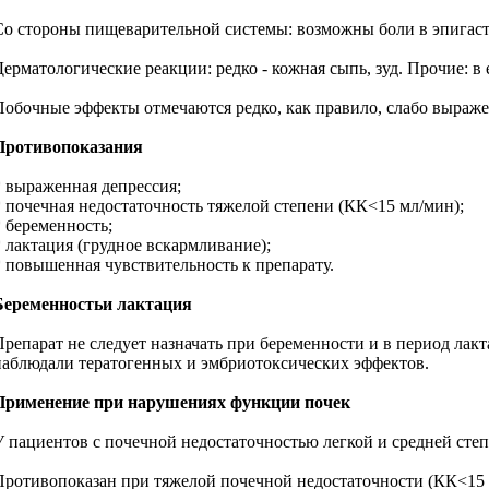
Со стороны пищеварительной системы: возможны боли в эпигастрии
Дерматологические реакции: редко - кожная сыпь, зуд. Прочие: 
Побочные эффекты отмечаются редко, как правило, слабо выраж
Противопоказания
* выраженная депрессия;
* почечная недостаточность тяжелой степени (КК<15 мл/мин);
* беременность;
* лактация (грудное вскармливание);
* повышенная чувствительность к препарату.
Беременностьи лактация
Препарат не следует назначать при беременности и в период лак
наблюдали тератогенных и эмбриотоксических эффектов.
Применение при нарушениях функции почек
У пациентов с почечной недостаточностью легкой и средней степ
Противопоказан при тяжелой почечной недостаточности (КК<15 