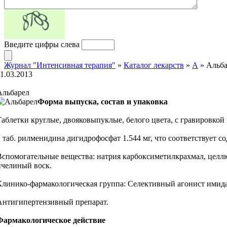
Введите цифры слева
Журнал "Интенсивная терапия"
»
Каталог лекарств
»
А
» Альба
11.03.2013
Альбарел
Форма выпуска, состав и упаковка
Таблетки круглые, двояковыпуклые, белого цвета, с гравировкой н
1 таб. рилменидина дигидрофосфат 1.544 мг, что соответствует 
Вспомогательные вещества: натрия карбоксиметилкрахмал, целлю
пчелиный воск.
Клинико-фармакологическая группа: Селективный агонист имид
Антигипертензивный препарат.
Фармакологическое действие