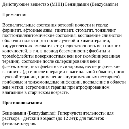
Действующее вещество (МНН) Бензидамин (Benzydamine)
Применение
Воспалительные состояния ротовой полости и горла:
фарингит, афтозные язвы, гингивит, стоматит, тонзиллит,
посттонзиллэктомические состояния; воспаление слизистой
оболочки полости рта после лучевой и химиотерапии,
хирургических вмешательств; недостаточность вен нижних
конечностей, в т.ч. в период беременности; флебиты и
тромбофлебиты поверхностных вен ног (комбинированная
терапия), состояние после склерозирования вен и
флебэктомии, постфлебитные синдромы; неспецифические
вагиниты (до и после операции в вагинальной области, после
лучевой терапии, применение внутриматочных пессариев),
грибковые и трихомонадные инфекции, воспаление в области
зева матки, эстрогенная терапия при атрофированном
влагалище в старческом возрасте.
Противопоказания
Бензидамин (Benzydamine): Гиперчувствительность; для
раствора - детский возраст (до 12 лет); для таблеток -
фенилкетонурия.