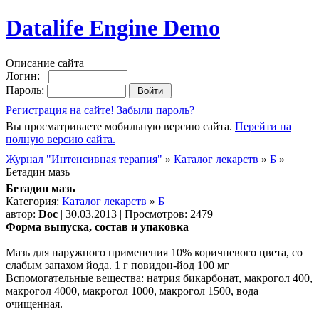
Datalife Engine Demo
Описание сайта
Логин:
Пароль:
Регистрация на сайте!
Забыли пароль?
Вы просматриваете мобильную версию сайта.
Перейти на
полную версию сайта.
Журнал "Интенсивная терапия"
»
Каталог лекарств
»
Б
»
Бетадин мазь
Бетадин мазь
Категория:
Каталог лекарств
»
Б
автор:
Doc
| 30.03.2013 | Просмотров: 2479
Форма выпуска, состав и упаковка
Мазь для наружного применения 10% коричневого цвета, со
слабым запахом йода. 1 г повидон-йод 100 мг
Вспомогательные вещества: натрия бикарбонат, макрогол 400,
макрогол 4000, макрогол 1000, макрогол 1500, вода
очищенная.