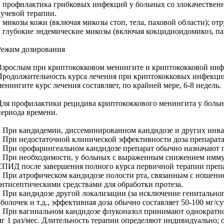
* профилактика грибковых инфекций у больных со злокачествен
лучевой терапии.
* микозы кожи (включая микозы стоп, тела, паховой области); о
* глубокие эндемические микозы (включая кокцидиоидомикоз, п
Режим дозирования
Взрослым при криптококковом менингите и криптококковой инфекц
Продолжительность курса лечения при криптококковых инфекция
менингите курс лечения составляет, по крайней мере, 6-8 недель.
Для профилактики рецидива криптококкового менингита у больны
периода времени.
* При кандидемии, диссеминированном кандидозе и других инвази
* При недостаточной клинической эффективности доза препарата 
* При орофарингеальном кандидозе препарат обычно назначают по 
* При необходимости, у больных с выраженным снижением иммун
СПИД после завершения полного курса первичной терапии препар
* При атрофическом кандидозе полости рта, связанным с ношение
антисептическими средствами для обработки протеза.
* При кандидозе другой локализации (за исключение генитально
оболочек и т.д., эффективная доза обычно составляет 50-100 мг/су
* При вагинальном кандидозе флуконазол принимают однократно 
мг 1 раз/мес. Длительность терапии определяют индивидуально; 