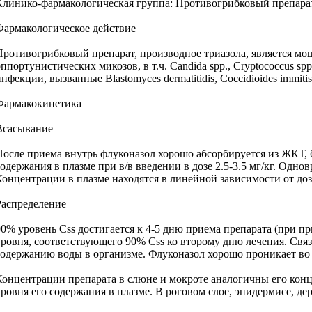
Клинико-фармакологическая группа: Противогрибковый препара
Фармакологическое действие
Противогрибковый препарат, производное триазола, является мо
оппортунистических микозов, в т.ч. Candida spp., Cryptococcus s
нфекции, вызванные Blastomyces dermatitidis, Coccidioides immitis
Фармакокинетика
Всасывание
После приема внутрь флуконазол хорошо абсорбируется из ЖКТ, б
содержания в плазме при в/в введении в дозе 2.5-3.5 мг/кг. Одн
Концентрации в плазме находятся в линейной зависимости от до
Распределение
90% уровень Css достигается к 4-5 дню приема препарата (при пр
уровня, соответствующего 90% Css ко второму дню лечения. Свя
содержанию воды в организме. Флуконазол хорошо проникает во 
Концентрации препарата в слюне и мокроте аналогичны его кон
уровня его содержания в плазме. В роговом слое, эпидермисе, 