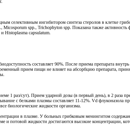
т.
щным селективным ингибитором синтеза стеролов в клетке гриб
pp., Micosporum spp., Trichophyton spp. Показана также активнос
 и Histoplasma capsulatum.
иодоступность составляет 90%. После приема препарата внутрь 
овременный прием пищи не влияет на абсорбцию препарата, принят
зы.
иеме 1 раз/сут). Прием ударной дозы (в первый день), в 2 раза
зывание с белками плазмы составляет 11-12%. Vd флуконазола п
все биологические жидкости организма.
центрации в плазме. У больных грибковым менингитом содержан
дерме и потовой жидкости достигаются высокие концентрации, к