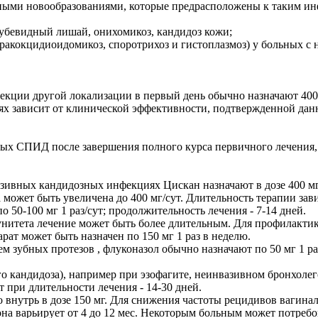
ными новообразованиями, которые предрасположены к таким ин
трубевидный лишай, онихомикоз, кандидоз кожи;
аракокцидиоидомикоз, споротрихоз и гистоплазмоз) у больных 
ии другой локализации в первый день обычно назначают 400 мг,
х зависит от клинической эффективности, подтвержденной дан
х СПИД после завершения полного курса первичного лечения, ф
вных кандидозных инфекциях Цискан назначают в дозе 400 мг в 
может быть увеличена до 400 мг/сут. Длительность терапии зав
50-100 мг 1 раз/сут; продолжительность лечения - 7-14 дней.
итета лечение может быть более длительным. Для профилактик
ат может быть назначен по 150 мг 1 раз в неделю.
м зубных протезов , флуконазол обычно назначают по 50 мг 1 ра
го кандидоза), например при эзофагите, неинвазивном бронхоле
т при длительности лечения - 14-30 дней.
внутрь в дозе 150 мг. Для снижения частоты рецидивов вагинал
она варьирует от 4 до 12 мес. Некоторым больным может потребо