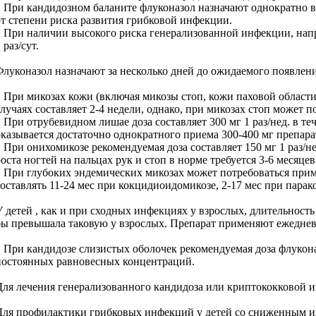
* При кандидозном баланите флуконазол назначают однократно в 
от степени риска развития грибковой инфекции.
* При наличии высокого риска генерализованной инфекции, нап
 раз/сут.
Флуконазол назначают за несколько дней до ожидаемого появлен
* При микозах кожи (включая микозы стоп, кожи паховой области 
случаях составляет 2-4 недели, однако, при микозах стоп может по
* При отрубевидном лишае доза составляет 300 мг 1 раз/нед. в те
оказывается достаточно однократного приема 300-400 мг препарата
* При онихомикозе рекомендуемая доза составляет 150 мг 1 раз
роста ногтей на пальцах рук и стоп в норме требуется 3-6 месяцев
* При глубоких эндемических микозах может потребоваться приме
составлять 11-24 мес при кокцидиоидомикозе, 2-17 мес при парак
У детей , как и при сходных инфекциях у взрослых, длительность
бы превышала таковую у взрослых. Препарат применяют ежедневн
* При кандидозе слизистых оболочек рекомендуемая доза флуконаз
постоянных равновесных концентраций.
Для лечения генерализованного кандидоза или криптококковой ин
Для профилактики грибковых инфекций у детей со сниженным имм