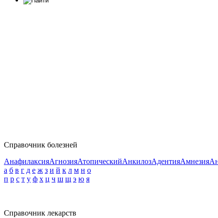
Справочник болезней
Анафилаксия
Агнозия
Атопический
Анкилоз
Адентия
Амнезия
Ан
а
б
в
г
д
е
ж
з
и
й
к
л
м
н
о
п
р
с
т
у
ф
х
ц
ч
ш
щ
э
ю
я
Справочник лекарств