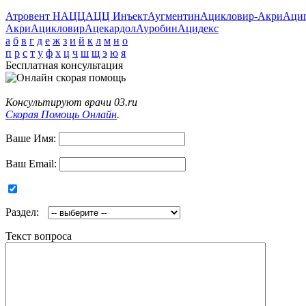
Атровент Н
АЦЦ
АЦЦ Инъект
Аугментин
Ацикловир-Акри
Аци
Акри
Ацикловир
Ацекардол
Ауробин
Ацидекс
а
б
в
г
д
е
ж
з
и
й
к
л
м
н
о
п
р
с
т
у
ф
х
ц
ч
ш
щ
э
ю
я
Бесплатная консультация
Консультируют врачи 03.ru
Скорая Помощь Онлайн
.
Ваше Имя:
Ваш Email:
Раздел:
Текст вопроса