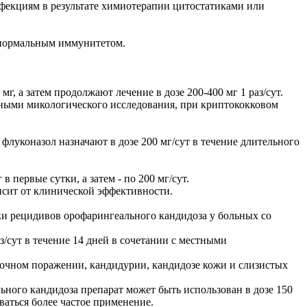
фекциям в результате химиотерапии цитостатиками или
с нормальным иммунитетом.
 а затем продолжают лечение в дозе 200-400 мг 1 раз/сут.
ными микологического исследования, при криптококковом
луконазол назначают в дозе 200 мг/сут в течение длительного
первые сутки, а затем - по 200 мг/сут.
исит от клинической эффективности.
и рецидивов орофарингеального кандидоза у больных со
з/сут в течение 14 дней в сочетании с местными
гочном поражении, кандидурии, кандидозе кожи и слизистых
ьного кандидоза препарат может быть использован в дозе 150
ваться более частое применение.