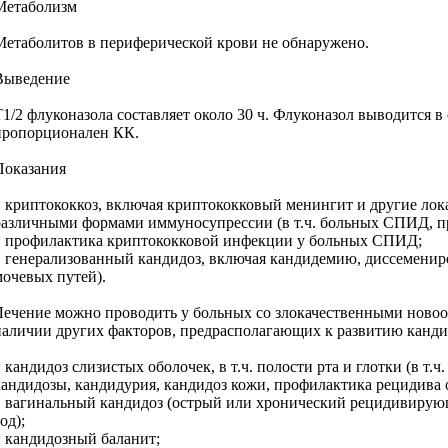
Метаболизм
Метаболитов в периферической крови не обнаружено.
Выведение
T1/2 флуконазола составляет около 30 ч. Флуконазол выводится
пропорционален КК.
Показания
* криптококкоз, включая криптококковый менингит и другие лока
различными формами иммуносупрессии (в т.ч. больных СПИД, пр
* профилактика криптококковой инфекции у больных СПИД;
* генерализованный кандидоз, включая кандидемию, диссемени
мочевых путей).
Лечение можно проводить у больных со злокачественными новоо
наличии других факторов, предрасполагающих к развитию канди
* кандидоз слизистых оболочек, в т.ч. полости рта и глотки (в 
кандидозы, кандидурия, кандидоз кожи, профилактика рецидива
* вагинальный кандидоз (острый или хронический рецидивирующ
од);
* кандидозный баланит;