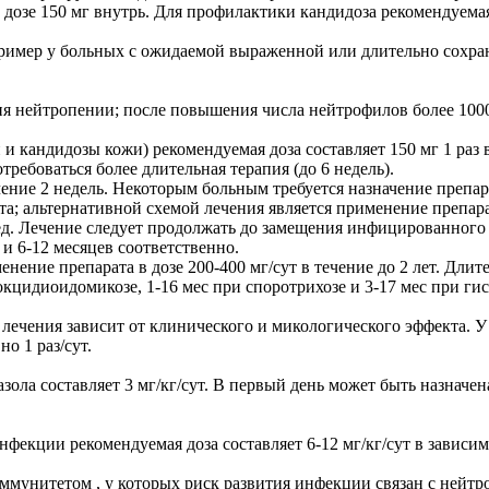
дозе 150 мг внутрь. Для профилактики кандидоза рекомендуемая д
ример у больных с ожидаемой выраженной или длительно сохран
ия нейтропении; после повышения числа нейтрофилов более 1000
и кандидозы кожи) рекомендуемая доза составляет 150 мг 1 раз 
требоваться более длительная терапия (до 6 недель).
чение 2 недель. Некоторым больным требуется назначение препарат
; альтернативной схемой лечения является применение препарата 
/нед. Лечение следует продолжать до замещения инфицированного
 и 6-12 месяцев соответственно.
нение препарата в дозе 200-400 мг/сут в течение до 2 лет. Дли
окцидиоидомикозе, 1-16 мес при споротрихозе и 3-17 мес при гис
 лечения зависит от клинического и микологического эффекта. У 
о 1 раз/сут.
ола составляет 3 мг/кг/сут. В первый день может быть назначена
фекции рекомендуемая доза составляет 6-12 мг/кг/сут в зависим
унитетом , у которых риск развития инфекции связан с нейтро