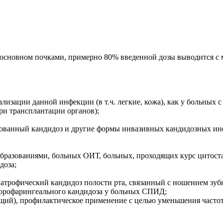
 в основном почками, примерно 80% введенной дозы выводится с
лизации данной инфекции (в т.ч. легкие, кожа), как у больных
и трансплантации органов);
рованный кандидоз и другие формы инвазивных кандидозных ин
бразованиями, больных ОИТ, больных, проходящих курс цитост
доза;
т.ч. атрофический кандидоз полости рта, связанный с ношением 
 орофарингеального кандидоза у больных СПИД;
ий), профилактическое применение с целью уменьшения частоты