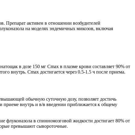
ов. Препарат активен в отношении возбудителей
ть флуконазола на моделях эндемичных микозов, включая
натощак в дозе 150 мг Cmax в плазме крови составляет 90% от
ого внутрь. Cmax достигается через 0.5-1.5 ч после приема.
 превышающей обычную суточную дозу, позволяет достичь
ри приеме внутрь и в/в введении приближается к общему
ие флуконазола в спинномозговой жидкости достигает 80% от
оторые превышают сывороточные.