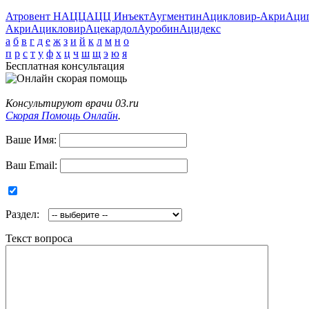
Атровент Н
АЦЦ
АЦЦ Инъект
Аугментин
Ацикловир-Акри
Аци
Акри
Ацикловир
Ацекардол
Ауробин
Ацидекс
а
б
в
г
д
е
ж
з
и
й
к
л
м
н
о
п
р
с
т
у
ф
х
ц
ч
ш
щ
э
ю
я
Бесплатная консультация
Консультируют врачи 03.ru
Скорая Помощь Онлайн
.
Ваше Имя:
Ваш Email:
Раздел:
Текст вопроса