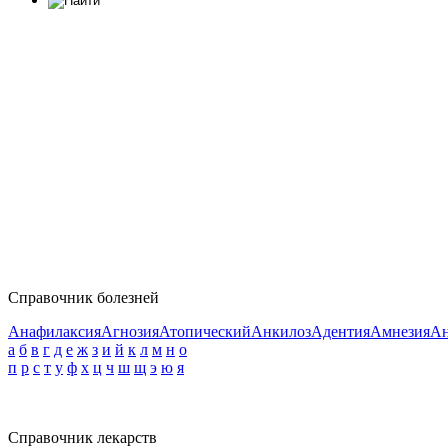
Справочник болезней
Анафилаксия
Агнозия
Атопический
Анкилоз
Адентия
Амнезия
Ан
а
б
в
г
д
е
ж
з
и
й
к
л
м
н
о
п
р
с
т
у
ф
х
ц
ч
ш
щ
э
ю
я
Справочник лекарств