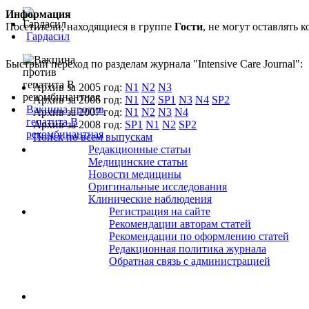
Информация
Посетители, находящиеся в группе
Гости
, не могут оставлять
Гардасил
Быстрый переход по разделам журнала "Intensive Care Journal":
Архив за 2005 год:
N1
N2
N3
Архив за 2006 год:
N1
N2
SP1
N3
N4
SP2
Вакцина против
Архив за 2007 год:
N1
N2
N3
N4
гепатита В
Архив за 2008 год:
SP1
N1
N2
SP2
рекомбинантная
Поиск по всем выпускам
Редакционные статьи
Медицинские статьи
Новости медицины
Оригинальные исследования
Клинические наблюдения
Регистрация на сайте
Рекомендации авторам статей
Рекомендации по оформлению статей
Редакционная политика журнала
Обратная связь с администрацией