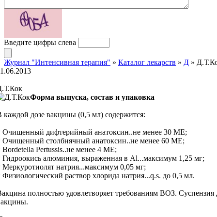
Введите цифры слева
Журнал "Интенсивная терапия"
»
Каталог лекарств
»
Д
» Д.Т.К
11.06.2013
Д.Т.Кок
Форма выпуска, состав и упаковка
В каждой дозе вакцины (0,5 мл) содержится:
* Очищенный дифтерийный анатоксин..не менее 30 МЕ;
* Очищенный столбнячный анатоксин..не менее 60 МЕ;
 Bordetella Pertussis..не менее 4 МЕ;
* Гидроокись алюминия, выраженная в Al...максимум 1,25 мг;
* Меркуротиолят натрия...максимум 0,05 мг;
* Физиологический раствор хлорида натрия...q.s. до 0,5 мл.
Вакцина полностью удовлетворяет требованиям ВОЗ. Суспензия дл
вакцины.