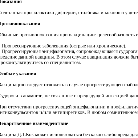
Показания
Сочетанная профилактика дифтерии, столбняка и коклюша у дете
Противопоказания
Обычные противопоказания при вакцинации: целесообразность и
* Прогрессирующие заболевания (острые или хронические).
* Прогрессирующая энцефалопатия, сопровождающаяся судорогам
введение данной вакцины. В этом случае вакцинация должна быт
проконсультируйтесь со специалистом.
Особые указания
Вакцинацию следует отложить в случае прогрессирующего забол
Судороги в анамнезе, не связанные с предыдущей инъекцией да
При отсутствии прогрессирующей энцефалопатии в профилактич
антиконвульсантов и/или антипиретиков. В любом сомнительном 
Лекарственное взаимодействие
Вакцина Д.Т.Кок может использоваться без какого-либо вреда д