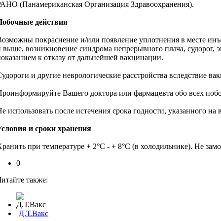
РАНО (Панамериканская Организация Здравоохранения).
Побочные действия
Возможны покраснение и/или появление уплотнения в месте инъе
и выше, возникновение синдрома непрерывного плача, судорог, э
показанием к отказу от дальнейшей вакцинации.
Судороги и другие неврологические расстройства вследствие ва
Проинформируйте Вашего доктора или фармацевта обо всех побо
Не использовать после истечения срока годности, указанного на
Условия и сроки хранения
Хранить при температуре + 2°C - + 8°С (в холодильнике). Не зам
0
Читайте также:
Д.Т.Вакс