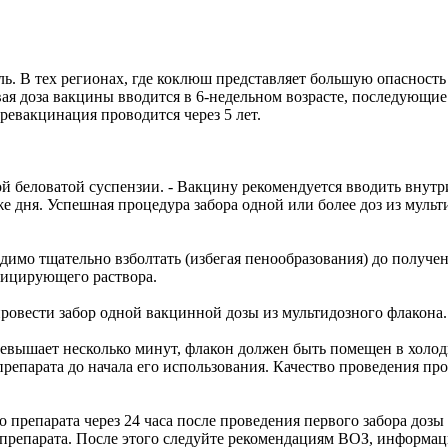
ь. В тех регионах, где коклюш представляет большую опасность
я доза вакцины вводится в 6-недельном возрасте, последующие -
евакцинация проводится через 5 лет.
ой беловатой суспензии. - Вакцину рекомендуется вводить вну
е дня. Успешная процедура забора одной или более доз из мульт
димо тщательно взболтать (избегая пенообразования) до получ
фицирующего раствора.
провести забор одной вакцинной дозы из мультидозного флакона
евышает несколько минут, флакон должен быть помещен в холоди
 препарата до начала его использования. Качество проведения п
о препарата через 24 часа после проведения первого забора дозы
 препарата. После этого следуйте рекомендациям ВОЗ, инфор