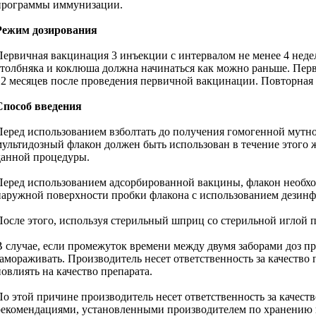
программы иммунизации.
Режим дозирования
Первичная вакцинация 3 инъекции с интервалом не менее 4 недел
столбняка и коклюша должна начинаться как можно раньше. Перва
12 месяцев после проведения первичной вакцинации. Повторная р
Способ введения
Перед использованием взболтать до получения гомогенной мутн
мультидозный флакон должен быть использован в течение этого ж
данной процедуры.
Перед использованием адсорбированной вакцины, флакон необхо
наружной поверхности пробки флакона с использованием дезин
После этого, используя стерильный шприц со стерильной иглой 
В случае, если промежуток времени между двумя заборами доз пр
замораживать. Производитель несет ответственность за качество
повлиять на качество препарата.
По этой причине производитель несет ответственность за качеств
рекомендациями, установленными производителем по хранению