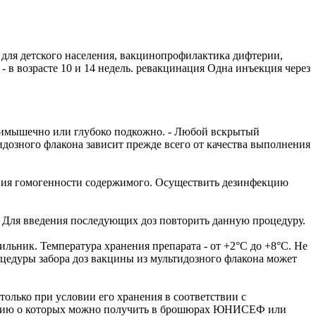
 для детского населения, вакцинопрофилактика дифтерии,
 в возрасте 10 и 14 недель. ревакцинация Одна инъекция через
тримышечно или глубоко подкожно. - Любой вскрытый
идозного флакона зависит прежде всего от качества выполнения
ения гомогенности содержимого. Осуществить дезинфекцию
. Для введения последующих доз повторить данную процедуру.
льник. Температура хранения препарата - от +2°С до +8°С. Не
роцедуры забора доз вакцины из мультидозного флакона может
 только при условии его хранения в соответствии с
мацию о которых можно получить в брошюрах ЮНИСЕФ или