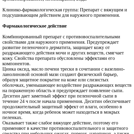
Клинико-фармакологическая группа: Препарат с вяжущим и
подсушивающим действием для наружного применения.
Фармакологическое действие
Комбинированный препарат с противовоспалительными
свойствами для наружного применения. Предупреждает
развитие пеленочного дерматита, защищает кожу от
раздражающего действия мочи и других веществ, смягчает
кожу. Свойства препарата обусловлены эффектами его
компонентов.
Цинка оксид, масло печени трески в сочетании с вазелино-
ланолиновой основой мази создают физический барьер,
образуя защитное покрытие на коже или слизистых
оболочках, уменьшающее воздействие раздражающих веществ
на пораженную область и предупреждает появление сыпи.
Деситин дает заметный эффект при пеленочной сыпи в
течение 24 ч после начала применения. Деситин обеспечивает
продолжительный защитный эффект от влаги, особенно в
ночное время, когда ребенок может находиться в мокрых
пеленках.
Оказывает также слабое вяжущее действие, поэтому его
применяют в качестве противовоспалительного и защитного
средства при небольших ожогах, порезах, царапинах, а также