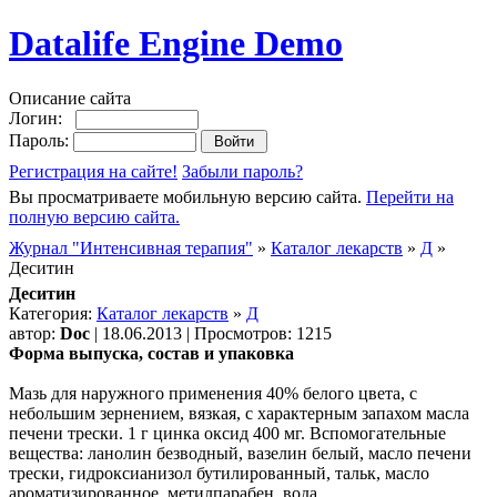
Datalife Engine Demo
Описание сайта
Логин:
Пароль:
Регистрация на сайте!
Забыли пароль?
Вы просматриваете мобильную версию сайта.
Перейти на
полную версию сайта.
Журнал "Интенсивная терапия"
»
Каталог лекарств
»
Д
»
Деситин
Деситин
Категория:
Каталог лекарств
»
Д
автор:
Doc
| 18.06.2013 | Просмотров: 1215
Форма выпуска, состав и упаковка
Мазь для наружного применения 40% белого цвета, с
небольшим зернением, вязкая, с характерным запахом масла
печени трески. 1 г цинка оксид 400 мг. Вспомогательные
вещества: ланолин безводный, вазелин белый, масло печени
трески, гидроксианизол бутилированный, тальк, масло
ароматизированное, метилпарабен, вода.