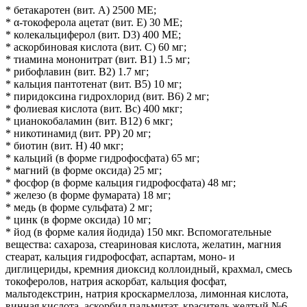
* бетакаротен (вит. А) 2500 МЕ;
* α-токоферола ацетат (вит. E) 30 МЕ;
* колекальциферол (вит. D3) 400 МЕ;
* аскорбиновая кислота (вит. С) 60 мг;
* тиамина мононитрат (вит. B1) 1.5 мг;
* рибофлавин (вит. B2) 1.7 мг;
* кальция пантотенат (вит. B5) 10 мг;
* пиридоксина гидрохлорид (вит. B6) 2 мг;
* фолиевая кислота (вит. Bc) 400 мкг;
* цианокобаламин (вит. B12) 6 мкг;
* никотинамид (вит. РР) 20 мг;
* биотин (вит. Н) 40 мкг;
* кальций (в форме гидрофосфата) 65 мг;
* магний (в форме оксида) 25 мг;
* фосфор (в форме кальция гидрофосфата) 48 мг;
* железо (в форме фумарата) 18 мг;
* медь (в форме сульфата) 2 мг;
* цинк (в форме оксида) 10 мг;
* йод (в форме калия йодида) 150 мкг. Вспомогательные
вещества: сахароза, стеариновая кислота, желатин, магния
стеарат, кальция гидрофосфат, аспартам, моно- и
диглицериды, кремния диоксид коллоидный, крахмал, смесь
токоферолов, натрия аскорбат, кальция фосфат,
мальтодекстрин, натрия кроскармеллоза, лимонная кислота,
винная кислота, аскорбил пальмитат, краситель желтый №6